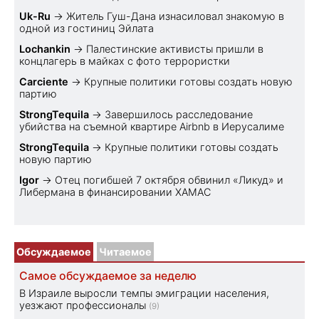
Uk-Ru
→
Житель Гуш-Дана изнасиловал знакомую в
одной из гостиниц Эйлата
Lochankin
→
Палестинские активисты пришли в
концлагерь в майках с фото террористки
Carciente
→
Крупные политики готовы создать новую
партию
StrongTequila
→
Завершилось расследование
убийства на съемной квартире Airbnb в Иерусалиме
StrongTequila
→
Крупные политики готовы создать
новую партию
Igor
→
Отец погибшей 7 октября обвинил «Ликуд» и
Либермана в финансировании ХАМАС
Обсуждаемое
Читаемое
Самое обсуждаемое за неделю
В Израиле выросли темпы эмиграции населения,
уезжают профессионалы
(9)