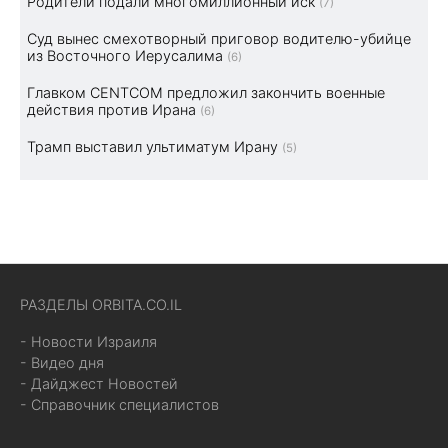
Родители подали многомиллионный иск
(7)
Суд вынес смехотворный приговор водителю-убийце
из Восточного Иерусалима
(6)
Главком CENTCOM предложил закончить военные
действия против Ирана
(6)
Трамп выставил ультиматум Ирану
(5)
РАЗДЕЛЫ ORBITA.CO.IL
- Новости Израиля
- Видео дня
- Дайджест Новостей
- Справочник специалистов