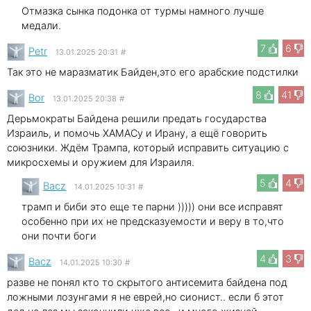
Отмазка сынка подонка от турмы намного лучше
медали.
7
6
Petr
13.01.2025 20:31
#
Так это не маразматик Байден,это его арабские подстилки
8
41
Bor
13.01.2025 20:38
#
Дерьмократы Байдена решили предать государства
Израиль, и помочь ХАМАСу и Ирану, а ещё говорить
союзники. Ждём Трампа, который исправить ситуацию с
микросхемы и оружием для Израиля.
5
4
Bacz
14.01.2025 10:31
#
трамп и биби это еще те парни ))))) они все исправят
особенно при их не предсказуемости и веру в то,что
они почти боги
4
3
Bacz
14.01.2025 10:30
#
разве не понял кто то скрытого антисемита байдена под
ложными лозунгами я не еврей,но сионист.. если б этот