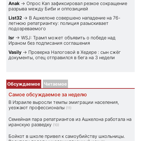
Anak
→
Опрос Kan зафиксировал резкое сокращение
разрыва между Биби и оппозицией
List32
→
В Ашкелоне совершено нападение на 76-
летнюю репатриантку: полиция разыскивает
подозреваемого
Isr
→
WSJ: Трамп может объявить о победе над
Ираном без подписания соглашения
Vasily
→
Проверка Налоговой в Хедере : сын сжёг
документы, отец отправился в бега на 3 недели
Обсуждаемое
Читаемое
Самое обсуждаемое за неделю
В Израиле выросли темпы эмиграции населения,
уезжают профессионалы
(11)
Семейная пара репатриантов из Ашкелона работала на
иранскую разведку
(10)
Бойкот в школе привел к самоубийству школьницы.