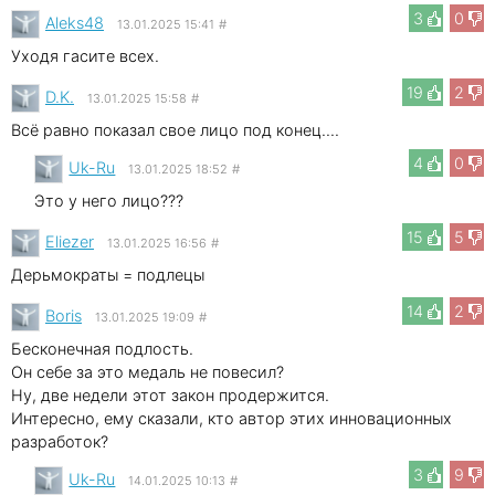
3
0
Aleks48
13.01.2025 15:41
#
Уходя гасите всех.
19
2
D.K.
13.01.2025 15:58
#
Всё равно показал свое лицо под конец....
4
0
Uk-Ru
13.01.2025 18:52
#
Это у него лицо???
15
5
Eliezer
13.01.2025 16:56
#
Дерьмократы = подлецы
14
2
Boris
13.01.2025 19:09
#
Бесконечная подлость.
Он себе за это медаль не повесил?
Ну, две недели этот закон продержится.
Интересно, ему сказали, кто автор этих инновационных
разработок?
3
9
Uk-Ru
14.01.2025 10:13
#