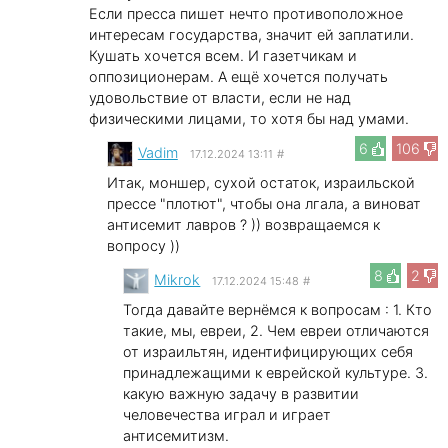
Если пресса пишет нечто противоположное
интересам государства, значит ей заплатили.
Кушать хочется всем. И газетчикам и
оппозиционерам. А ещё хочется получать
удовольствие от власти, если не над
физическими лицами, то хотя бы над умами.
6
106
Vadim
17.12.2024 13:11
#
Итак, моншер, сухой остаток, израильской
прессе "плотют", чтобы она лгала, а виноват
антисемит лавров ? )) возвращаемся к
вопросу ))
8
2
Mikrok
17.12.2024 15:48
#
Тогда давайте вернёмся к вопросам : 1. Кто
такие, мы, евреи, 2. Чем евреи отличаются
от израильтян, идентифицирующих себя
принадлежащими к еврейской культуре. 3.
какую важную задачу в развитии
человечества играл и играет
антисемитизм.