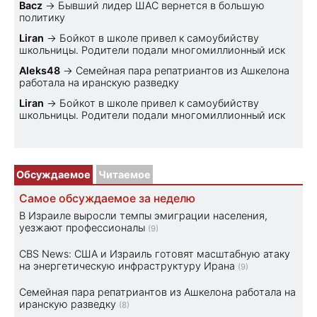
Bacz
→
Бывший лидер ШАС вернется в большую
политику
Liran
→
Бойкот в школе привел к самоубийству
школьницы. Родители подали многомиллионный иск
Aleks48
→
Семейная пара репатриантов из Ашкелона
работала на иранскую разведку
Liran
→
Бойкот в школе привел к самоубийству
школьницы. Родители подали многомиллионный иск
Обсуждаемое
Читаемое
Самое обсуждаемое за неделю
В Израиле выросли темпы эмиграции населения,
уезжают профессионалы
(9)
CBS News: США и Израиль готовят масштабную атаку
на энергетическую инфраструктуру Ирана
(9)
Семейная пара репатриантов из Ашкелона работала на
иранскую разведку
(8)