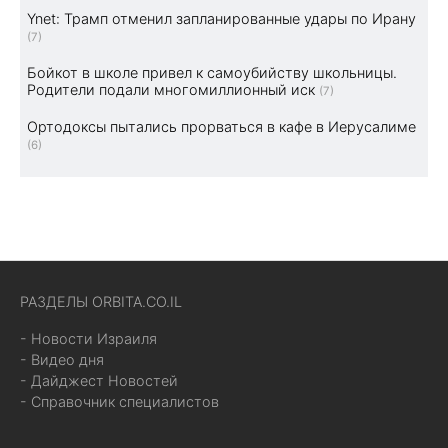
Ynet: Трамп отменил запланированные удары по Ирану
(7)
Бойкот в школе привел к самоубийству школьницы.
Родители подали многомиллионный иск
(7)
Ортодоксы пытались прорваться в кафе в Иерусалиме
(6)
РАЗДЕЛЫ ORBITA.CO.IL
- Новости Израиля
- Видео дня
- Дайджест Новостей
- Справочник специалистов