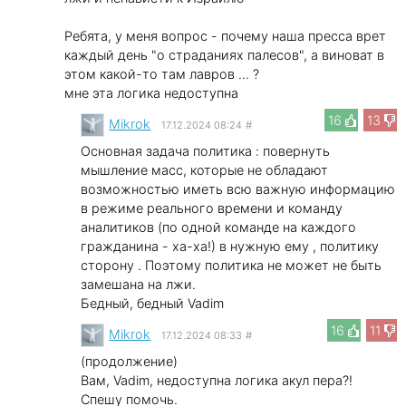
Ребята, у меня вопрос - почему наша пресса врет
каждый день "о страданиях палесов", а виноват в
этом какой-то там лавров ... ?
мне эта логика недоступна
16
13
Mikrok
17.12.2024 08:24
#
Основная задача политика : повернуть
мышление масс, которые не обладают
возможностью иметь всю важную информацию
в режиме реального времени и команду
аналитиков (по одной команде на каждого
гражданина - ха-ха!) в нужную ему , политику
сторону . Поэтому политика не может не быть
замешана на лжи.
Бедный, бедный Vadim
16
11
Mikrok
17.12.2024 08:33
#
(продолжение)
Вам, Vadim, недоступна логика акул пера?!
Спешу помочь.