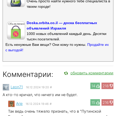
Очень просто найти нужного тебе специалиста в
твоем городе!
Doska.orbita.co.il — доска бесплатных
объявлений Израиля
1000 новых объявлений каждый день. Десятки
тысяч посетителей.
Есть ненужные Вам вещи? Они кому-то нужны.
Продайте их
с выгодой!
Комментарии:
обновить комментарии
14
218
Leon71
16.12.2024 19:20
#
А кто-то кричал, что ничего им не будет.
15
216
Arie
16.12.2024 19:46
#
Так ведь очень тяжело признать, что в "Путинской