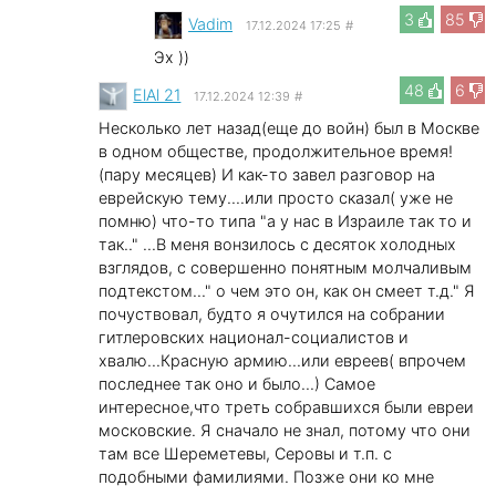
3
85
Vadim
17.12.2024 17:25
#
Эх ))
48
6
ElAl 21
17.12.2024 12:39
#
Несколько лет назад(еще до войн) был в Москве
в одном обществе, продолжительное время!
(пару месяцев) И как-то завел разговор на
еврейскую тему....или просто сказал( уже не
помню) что-то типа "а у нас в Израиле так то и
так.." ...В меня вонзилось с десяток холодных
взглядов, с совершенно понятным молчаливым
подтекстом..." о чем это он, как он смеет т.д." Я
почуствовал, будто я очутился на собрании
гитлеровских национал-социалистов и
хвалю...Красную армию...или евреев( впрочем
последнее так оно и было...) Самое
интересное,что треть собравшихся были евреи
московские. Я сначало не знал, потому что они
там все Шереметевы, Серовы и т.п. с
подобными фамилиями. Позже они ко мне