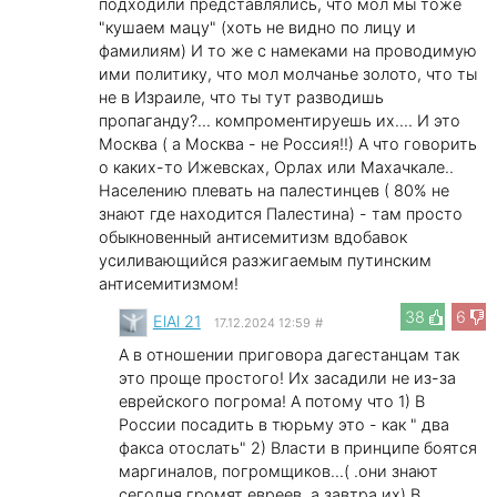
подходили представлялись, что мол мы тоже
"кушаем мацу" (хоть не видно по лицу и
фамилиям) И то же с намеками на проводимую
ими политику, что мол молчанье золото, что ты
не в Израиле, что ты тут разводишь
пропаганду?... компроментируешь их.... И это
Москва ( а Москва - не Россия!!) А что говорить
о каких-то Ижевсках, Орлах или Махачкале..
Населению плевать на палестинцев ( 80% не
знают где находится Палестина) - там просто
обыкновенный антисемитизм вдобавок
усиливающийся разжигаемым путинским
антисемитизмом!
38
6
ElAl 21
17.12.2024 12:59
#
А в отношении приговора дагестанцам так
это проще простого! Их засадили не из-за
еврейского погрома! А потому что 1) В
России посадить в тюрьму это - как " два
факса отослать" 2) Власти в принципе боятся
маргиналов, погромщиков...( .они знают
сегодня громят евреев, а завтра их).В