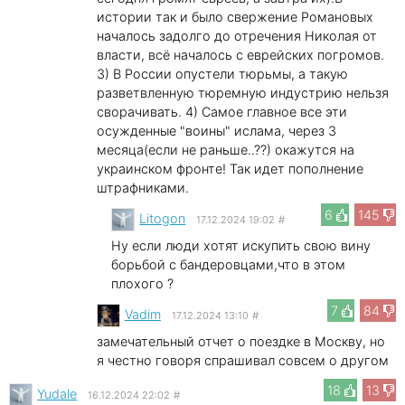
истории так и было свержение Романовых
началось задолго до отречения Николая от
власти, всё началось с еврейских погромов.
3) В России опустели тюрьмы, а такую
разветвленную тюремную индустрию нельзя
сворачивать. 4) Самое главное все эти
осужденные "воины" ислама, через 3
месяца(если не раньше..??) окажутся на
украинском фронте! Так идет пополнение
штрафниками.
6
145
Litogon
17.12.2024 19:02
#
Ну если люди хотят искупить свою вину
борьбой с бандеровцами,что в этом
плохого ?
7
84
Vadim
17.12.2024 13:10
#
замечательный отчет о поездке в Москву, но
я честно говоря спрашивал совсем о другом
18
13
Yudale
16.12.2024 22:02
#