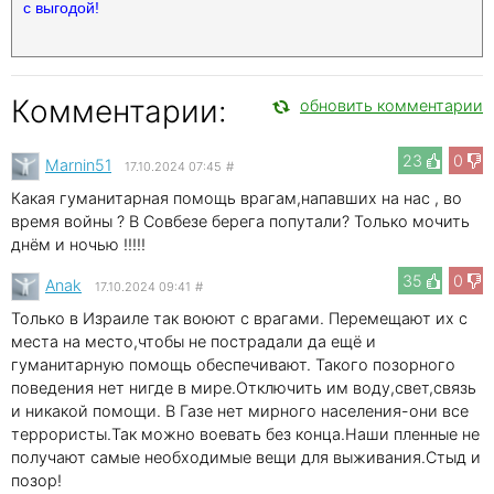
с выгодой!
Комментарии:
обновить комментарии
23
0
Marnin51
17.10.2024 07:45
#
Какая гуманитарная помощь врагам,напавших на нас , во
время войны ? В Совбезе берега попутали? Только мочить
днём и ночью !!!!!
35
0
Anak
17.10.2024 09:41
#
Только в Израиле так воюют с врагами. Перемещают их с
места на место,чтобы не пострадали да ещё и
гуманитарную помощь обеспечивают. Такого позорного
поведения нет нигде в мире.Отключить им воду,свет,связь
и никакой помощи. В Газе нет мирного населения-они все
террористы.Так можно воевать без конца.Наши пленные не
получают самые необходимые вещи для выживания.Стыд и
позор!