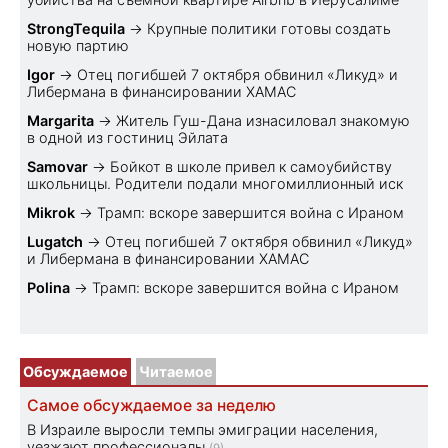
StrongTequila
→
Крупные политики готовы создать
новую партию
Igor
→
Отец погибшей 7 октября обвинил «Ликуд» и
Либермана в финансировании ХАМАС
Margarita
→
Житель Гуш-Дана изнасиловал знакомую
в одной из гостиниц Эйлата
Samovar
→
Бойкот в школе привел к самоубийству
школьницы. Родители подали многомиллионный иск
Mikrok
→
Трамп: вскоре завершится война с Ираном
Lugatch
→
Отец погибшей 7 октября обвинил «Ликуд»
и Либермана в финансировании ХАМАС
Polina
→
Трамп: вскоре завершится война с Ираном
Обсуждаемое
Читаемое
Самое обсуждаемое за неделю
В Израиле выросли темпы эмиграции населения,
уезжают профессионалы
(9)