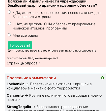
Должен ли Израиль нанести упреждающий
бомбовый удар по иранским ядерным объектам?
- Да, должен, это является жизненно важным для
безопасности страны
- Нет, не должен. США обеспечат прекращение
иранской атомной программы
Мне все равно
Голосовать!
Для просмотра результатов опроса вам нужно проголосовать
Всего голосов: 693, комментариев 1
Страница опроса »
Последние комментарии
Lochankin
→
Палестинские активисты пришли в
концлагерь в майках с фото террористки
Carciente
→
Крупные политики готовы создать новую
партию
StrongTequila
→
Завершилось расследование
убийства на съемной квартире Airbnb в Иерусалиме