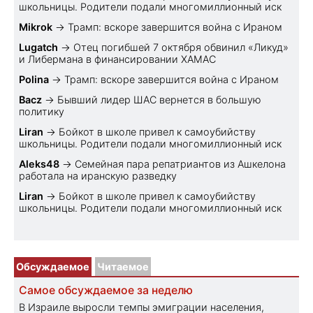
школьницы. Родители подали многомиллионный иск
Mikrok
→
Трамп: вскоре завершится война с Ираном
Lugatch
→
Отец погибшей 7 октября обвинил «Ликуд»
и Либермана в финансировании ХАМАС
Polina
→
Трамп: вскоре завершится война с Ираном
Bacz
→
Бывший лидер ШАС вернется в большую
политику
Liran
→
Бойкот в школе привел к самоубийству
школьницы. Родители подали многомиллионный иск
Aleks48
→
Семейная пара репатриантов из Ашкелона
работала на иранскую разведку
Liran
→
Бойкот в школе привел к самоубийству
школьницы. Родители подали многомиллионный иск
Обсуждаемое
Читаемое
Самое обсуждаемое за неделю
В Израиле выросли темпы эмиграции населения,