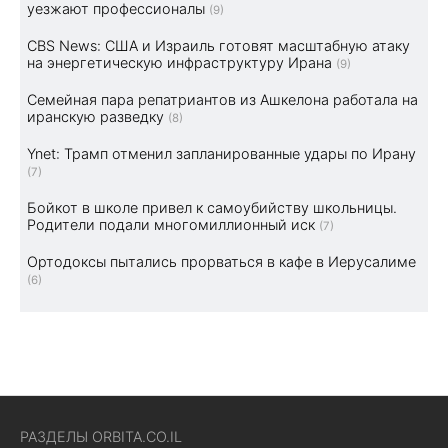
уезжают профессионалы
(9)
CBS News: США и Израиль готовят масштабную атаку
на энергетическую инфраструктуру Ирана
(9)
Семейная пара репатриантов из Ашкелона работала на
иранскую разведку
(8)
Ynet: Трамп отменил запланированные удары по Ирану
(7)
Бойкот в школе привел к самоубийству школьницы.
Родители подали многомиллионный иск
(7)
Ортодоксы пытались прорваться в кафе в Иерусалиме
(6)
РАЗДЕЛЫ ORBITA.CO.IL