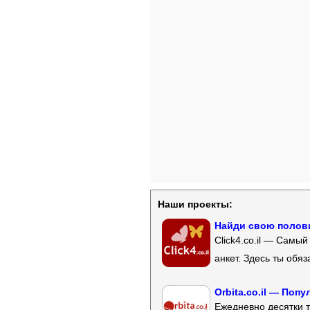
Наши проекты:
Найди свою полови
Click4.co.il — Самы
анкет. Здесь ты обя
Orbita.co.il — Поп
Ежедневно десятки т