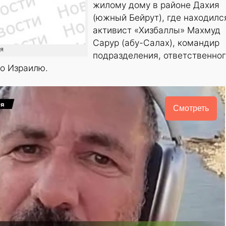
жилому дому в районе Дахия
(южный Бейрут), где находилс
активист «Хизбаллы» Махмуд
Сарур (абу-Салах), командир
ия
подразделения, ответственно
по Израилю.
Смотреть