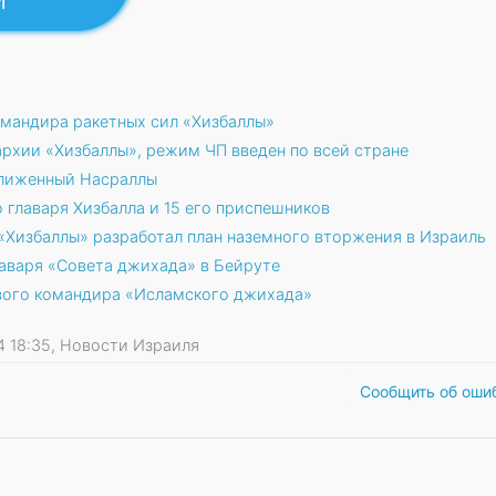
мандира ракетных сил «Хизбаллы»
рхии «Хизбаллы», режим ЧП введен по всей стране
лиженный Насраллы
главаря Хизбалла и 15 его приспешников
«Хизбаллы» разработал план наземного вторжения в Израиль
аваря «Совета джихада» в Бейруте
вого командира «Исламского джихада»
24 18:35, Новости Израиля
Сообщить об оши