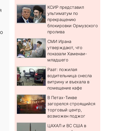
КСИР представил
я
ультиматум по
прекращению
блокировки Ормузского
го
пролива
СМИ Ирана
утверждают, что
показали Хаменаи-
младшего
Раат: пожилая
водительница снесла
витрину и въехала в
помещение кафе
В Петах-Тикве
загорелся строящийся
торговый центр,
возможен поджог
ЦАХАЛ и ВС США в