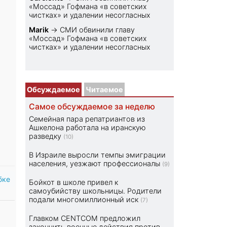
«Моссад» Гофмана «в советских
чистках» и удалении несогласных
Marik
→
СМИ обвинили главу
«Моссад» Гофмана «в советских
чистках» и удалении несогласных
Обсуждаемое
Читаемое
Самое обсуждаемое за неделю
Семейная пара репатриантов из
Ашкелона работала на иранскую
разведку
(10)
В Израиле выросли темпы эмиграции
населения, уезжают профессионалы
(9)
бке
Бойкот в школе привел к
самоубийству школьницы. Родители
подали многомиллионный иск
(7)
Главком CENTCOM предложил
закончить военные действия против