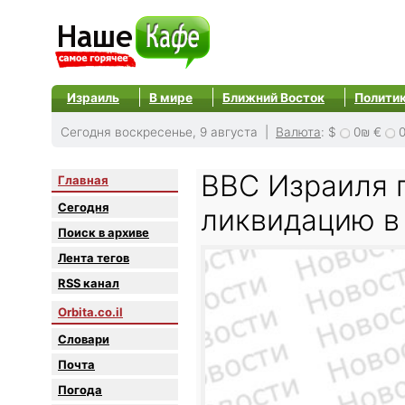
Израиль
В мире
Ближний Восток
Полити
Сегодня воскресенье, 9 августа |
Валюта
:
$
0₪
€
ВВС Израиля 
Главная
Сегодня
ликвидацию в
Поиск в архиве
Лента тегов
RSS канал
Orbita.co.il
Словари
Почта
Погода