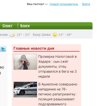
Ваш паспорт —
Новый пользователь
Войти
Спорт
Блоги
алим
:
Беер Шева
:
22° - 33°
23° - 38°
Главные новости дня
Проверка Налоговой в
Хедере : сын сжёг
документы, отец
ию
отправился в бега на 3
й
недели
В Ашкелоне совершено
нападение на 76-
летнюю репатриантку:
полиция разыскивает
подозреваемого