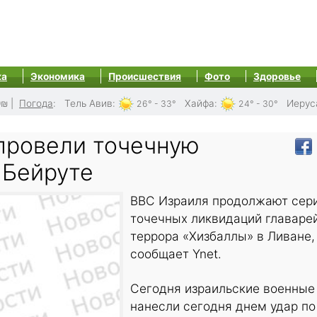
ка
Экономика
Происшествия
Фото
Здоровье
0₪
|
Погода
:
Тель Авив
:
Хайфа
:
Иерус
26° - 33°
24° - 30°
провели точечную
 Бейруте
ВВС Израиля продолжают сер
точечных ликвидаций главаре
террора «Хизбаллы» в Ливане,
сообщает Ynet.
Сегодня израильские военные
нанесли сегодня днем удар по