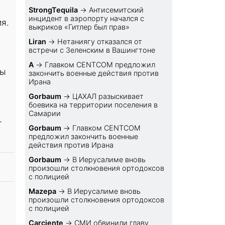
StrongTequila
→
Антисемитский
инцидент в аэропорту начался с
я.
выкриков «Гитлер был прав»
Liran
→
Нетаниягу отказался от
встречи с Зеленским в Вашингтоне
A
→
Главком CENTCOM предложил
ны
закончить военные действия против
Ирана
Gorbaum
→
ЦАХАЛ разыскивает
боевика на территории поселения в
Самарии
-
Gorbaum
→
Главком CENTCOM
предложил закончить военные
действия против Ирана
Gorbaum
→
В Иерусалиме вновь
произошли столкновения ортодоксов
с полицией
Mazepa
→
В Иерусалиме вновь
произошли столкновения ортодоксов
с полицией
Carciente
→
СМИ обвинили главу