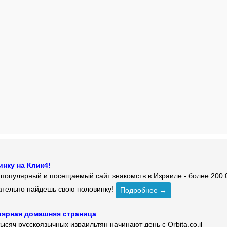
нку на Клик4!
й популярный и посещаемый сайт знакомств в Израиле - более 200 
зательно найдешь свою половинку!
Подробнее →
улярная домашняя страница
ысяч русскоязычных израильтян начинают день с Orbita.co.il