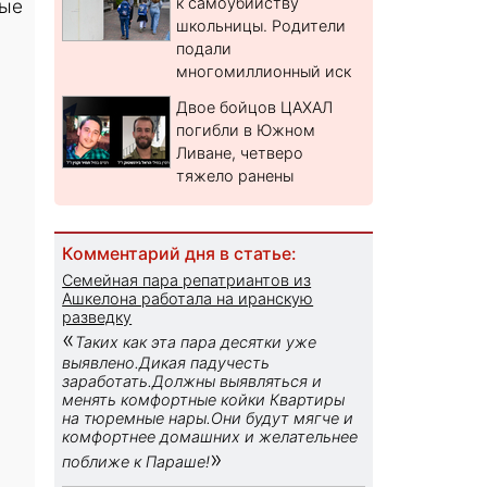
к самоубийству
ные
школьницы. Родители
подали
многомиллионный иск
Двое бойцов ЦАХАЛ
погибли в Южном
Ливане, четверо
тяжело ранены
Комментарий дня в статье:
Семейная пара репатриантов из
Ашкелона работала на иранскую
разведку
«
Таких как эта пара десятки уже
выявлено.Дикая падучесть
заработать.Должны выявляться и
менять комфортные койки Квартиры
на тюремные нары.Они будут мягче и
комфортнее домашних и желательнее
»
поближе к Параше!