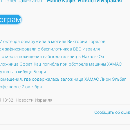
ш Телеграм-канал
"Наше Кафе: Новости Израиля"
леграм
 7 октября обнаружили в могиле Виктории Горелов
ря зафиксировали с беспилотников ВВС Израиля
 с места похищения наблюдательниц в Нахаль-Оз
аложница Эфрат Кац погибла при обстреле машины ХАМАС
ружены в кибуце Беэри
з помещения, где содержалась заложница ХАМАС Лири Эльбаг
офе после 7 октября
24 13:32, Новости Израиля
Сообщить об оши