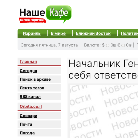
Израиль
В мире
Ближний Восток
Полити
Сегодня пятница, 7 августа |
Валюта
:
$
0₪
€
0₪
|
Начальник Ге
Главная
Сегодня
себя ответств
Поиск в архиве
Лента тегов
RSS канал
Orbita.co.il
Словари
Почта
Погода