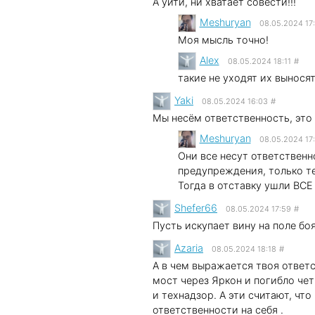
А уйти, ни хватает совести!!!
Meshuryan
08.05.2024 17
Моя мысль точно!
Alex
08.05.2024 18:11
#
такие не уходят их вынося
Yaki
08.05.2024 16:03
#
Мы несём ответственность, это 
Meshuryan
08.05.2024 17
Они все несут ответствен
предупреждения, только т
Тогда в отставку ушли ВСЕ
Shefer66
08.05.2024 17:59
#
Пусть искупает вину на поле бо
Azaria
08.05.2024 18:18
#
А в чем выражается твоя ответс
мост через Яркон и погибло чет
и технадзор. А эти считают, чт
ответственности на себя .