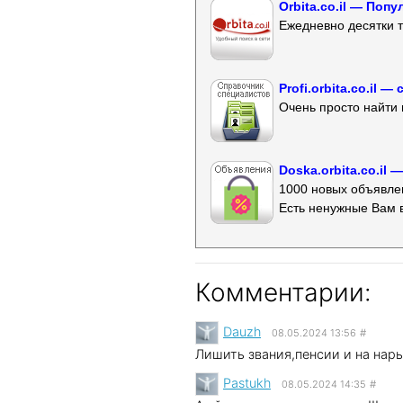
Orbita.co.il — Поп
Ежедневно десятки т
Profi.orbita.co.il
Очень просто найти 
Doska.orbita.co.il
1000 новых объявлен
Есть ненужные Вам 
Комментарии:
Dauzh
08.05.2024 13:56
#
Лишить звания,пенсии и на нары
Pastukh
08.05.2024 14:35
#