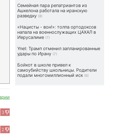
Семейная пара репатриантов из
Ашкелона работала на иранскую
разведку
(8)
«Нацисты - вон!»: толпа ортодоксов
напала на военнослужащих ЦАХАЛ в
Иерусалиме
(7)
Ynet: Трамп отменил запланированные
удары по Ирану
(7)
Бойкот в школе привел к
самоубийству школьницы. Родители
подали многомиллионный иск
(6)
арии
3
2