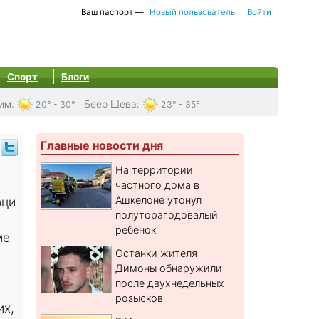
Ваш паспорт —
Новый пользователь
Войти
Спорт
Блоги
им
:
Беер Шева
:
20° - 30°
23° - 35°
Главные новости дня
На территории
частного дома в
Ашкелоне утонул
рци
полуторагодовалый
ребенок
ие
Останки жителя
Димоны обнаружили
после двухнедельных
розысков
их,