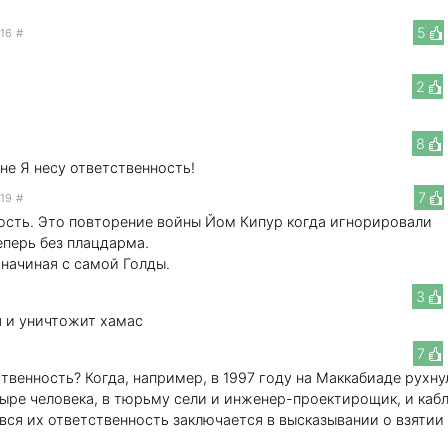
5
:16
#
2
т
8
не Я несу ответственность!
7
:19
#
ность. Это повторение войны Йом Кипур когда игнорировали
еперь без плацдарма.
 начиная с самой Голды.
3
я и уничтожит хамас
7
твенность? Когда, например, в 1997 году на Маккабиаде рухну
ыре человека, в тюрьму сели и инженер-проектирощик, и кабл
о вся их ответственность заключается в высказывании о взятии