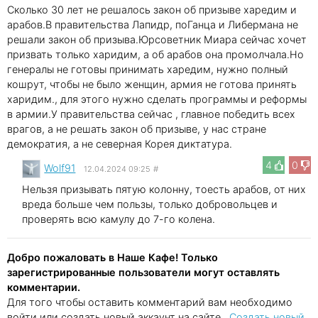
Сколько 30 лет не решалось закон об призыве харедим и
арабов.В правительства Лапидр, поГанца и Либермана не
решали закон об призыва.Юрсоветник Миара сейчас хочет
призвать только харидим, а об арабов она промолчала.Но
генералы не готовы принимать харедим, нужно полный
кошрут, чтобы не было женщин, армия не готова принять
харидим., для этого нужно сделать программы и реформы
в армии.У правительства сейчас , главное победить всех
врагов, а не решать закон об призыве, у нас стране
демократия, а не северная Корея диктатура.
4
0
Wolf91
12.04.2024 09:25
#
Нельзя призывать пятую колонну, тоесть арабов, от них
вреда больше чем пользы, только добровольцев и
проверять всю камулу до 7-го колена.
Добро пожаловать в Наше Кафе! Только
зарегистрированные пользователи могут оставлять
комментарии.
Для того чтобы оставить комментарий вам необходимо
войти или создать новый аккаунт на сайте..
Создать новый