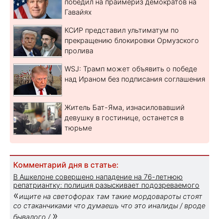
победил на праймериз демократов на
Гавайях
КСИР представил ультиматум по
прекращению блокировки Ормузского
пролива
WSJ: Трамп может объявить о победе
над Ираном без подписания соглашения
Житель Бат-Яма, изнасиловавший
девушку в гостинице, останется в
тюрьме
Комментарий дня в статье:
В Ашкелоне совершено нападение на 76-летнюю
репатриантку: полиция разыскивает подозреваемого
«
ищите на светофорах там такие мордовароты стоят
со стаканчиками что думаешь что это иналиды / вроде
»
бывалого /