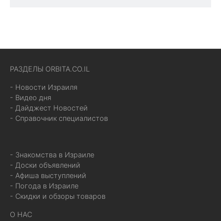
РАЗДЕЛЫ ORBITA.CO.IL
- Новости Израиля
- Видео дня
- Дайджест Новостей
- Справочник специалистов
- Знакомства в Израиле
- Доски объявлений
- Афиша выступлений
- Погода в Израиле
- Скидки и обзоры товаров
О НАС