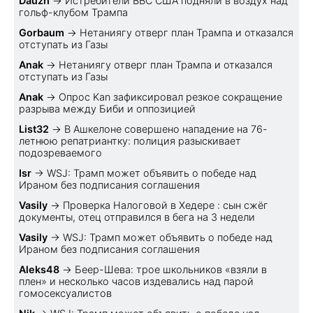
Dauzh
→
Истребители ВВС США подняли в воздух над
гольф-клубом Трампа
Gorbaum
→
Нетаниягу отверг план Трампа и отказался
отступать из Газы
Anak
→
Нетаниягу отверг план Трампа и отказался
отступать из Газы
Anak
→
Опрос Kan зафиксировал резкое сокращение
разрыва между Биби и оппозицией
List32
→
В Ашкелоне совершено нападение на 76-
летнюю репатриантку: полиция разыскивает
подозреваемого
Isr
→
WSJ: Трамп может объявить о победе над
Ираном без подписания соглашения
Vasily
→
Проверка Налоговой в Хедере : сын сжёг
документы, отец отправился в бега на 3 недели
Vasily
→
WSJ: Трамп может объявить о победе над
Ираном без подписания соглашения
Aleks48
→
Беер-Шева: трое школьников «взяли в
плен» и несколько часов издевались над парой
гомосексуалистов