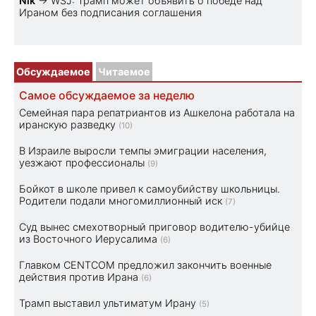
Nik
→
WSJ: Трамп может объявить о победе над
Ираном без подписания соглашения
Обсуждаемое
Читаемое
Самое обсуждаемое за неделю
Семейная пара репатриантов из Ашкелона работала на
иранскую разведку
(10)
В Израиле выросли темпы эмиграции населения,
уезжают профессионалы
(9)
Бойкот в школе привел к самоубийству школьницы.
Родители подали многомиллионный иск
(7)
Суд вынес смехотворный приговор водителю-убийце
из Восточного Иерусалима
(6)
Главком CENTCOM предложил закончить военные
действия против Ирана
(6)
Трамп выставил ультиматум Ирану
(5)