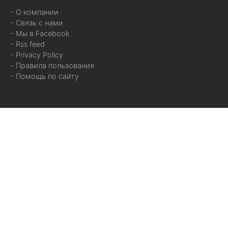
- О компании
- Связь с нами
- Мы в Facebook
- Rss feed
- Privacy Policy
- Правила пользования
- Помощь по сайту
Данная информация подготовлена и предоставлена порталом
Nashe.Orbita.co.il
При использовании материалов сайта гиперссылка на
https://nashe.orbita.co.il
обязательна.
Копирование, воспроизведение, а так же любое другое
использование иллюстраций, видеоматериалов,
фотоматериалов запрещено.
© 2008 — 2026 Orbita.co.il —
Media Plus Solutions Inc