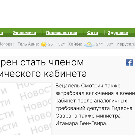
ка
Экономика
Происшествия
Фото
Здоровье
Погода
:
Тель Авив
:
Хайфа
:
Иерусал
25° - 32°
24° - 30°
рен стать членом
ического кабинета
Бецалель Смотрич также
затребовал включения в воен
кабинет после аналогичных
требований депутата Гидеона
Саара, а также министра
Итамара Бен-Гвира.