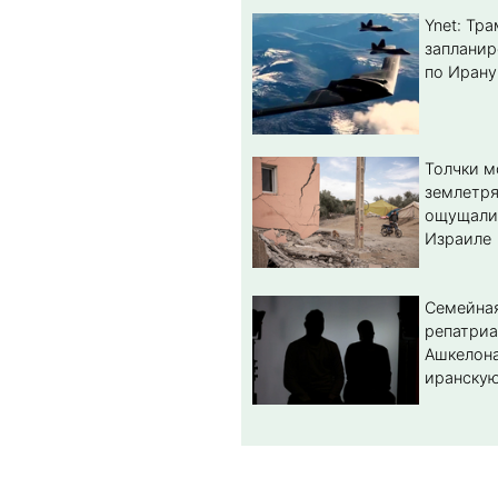
Ynet: Тр
запланир
по Ирану
Толчки 
землетря
ощущали
Израиле
Семейная
репатриа
Ашкелона
иранскую