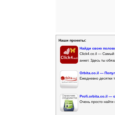
Наши проекты:
Найди свою полови
Click4.co.il — Самы
анкет. Здесь ты обя
Orbita.co.il — Поп
Ежедневно десятки т
Profi.orbita.co.il
Очень просто найти 