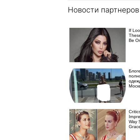
Новости партнеров
If Loo
Thes
Be O
Блог
полн
одеж
Моск
Criti
Impr
Way S
Grace