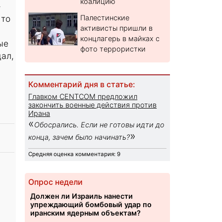
коалицию
-
 то
Палестинские
активисты пришли в
концлагерь в майках с
ые
фото террористки
дал,
Комментарий дня в статье:
Главком CENTCOM предложил
закончить военные действия против
Ирана
«
Обосрались. Если не готовы идти до
»
конца, зачем было начинать?
Средняя оценка комментария: 9
Опрос недели
Должен ли Израиль нанести
упреждающий бомбовый удар по
иранским ядерным объектам?