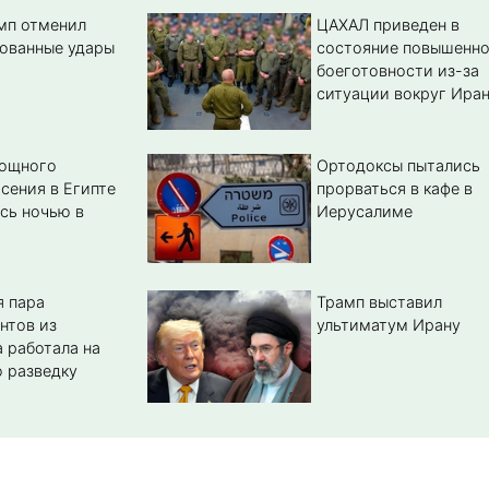
амп отменил
ЦАХАЛ приведен в
ованные удары
состояние повышенн
боеготовности из-за
ситуации вокруг Ира
мощного
Ортодоксы пытались
сения в Египте
прорваться в кафе в
сь ночью в
Иерусалиме
 пара
Трамп выставил
нтов из
ультиматум Ирану
 работала на
 разведку