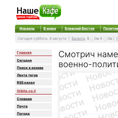
Израиль
В мире
Ближний Восток
Полити
Сегодня суббота, 8 августа |
Валюта
:
$
0₪
€
0₪
|
Смотрич наме
Главная
Сегодня
военно-полит
Поиск в архиве
Лента тегов
RSS канал
Orbita.co.il
Словари
Почта
Погода