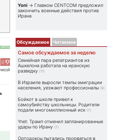
Yoni
→
Главком CENTCOM предложил
закончить военные действия против
Ирана
Обсуждаемое
Читаемое
арии
Самое обсуждаемое за неделю
Семейная пара репатриантов из
0
Ашкелона работала на иранскую
учкой
разведку
(11)
В Израиле выросли темпы эмиграции
населения, уезжают профессионалы
(9)
ь
Бойкот в школе привел к
самоубийству школьницы. Родители
подали многомиллионный иск
(7)
Ynet: Трамп отменил запланированные
удары по Ирану
(7)
Ортодоксы пытались прорваться в