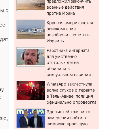
предложил закончить
военные действия
м с
против Ирана
Крупная американская
ое
авиакомпания
возобновит полеты в
идят
Израиль
Работника интерната
для умственно
отсталых детей
обвинили в
сексуальном насилии
WhatsApp захлестнула
му
волна слухов о теракте
е
в Тель-Авиве, полиция
официально опровергла
Эдельштейн заявил о
маю,
намерении войти в
широкую правящую