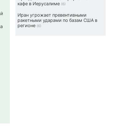
кафе в Иерусалиме
(6)
ой
Иран угрожает превентивными
ракетными ударами по базам США в
регионе
на
(6)