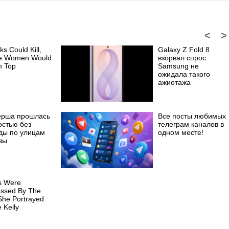
<
>
ks Could Kill,
Galaxy Z Fold 8
e Women Would
взорвал спрос:
n Top
Samsung не
ожидала такого
ажиотажа
ерша прошлась
Все посты любимых
остью без
телеграм каналов в
ды по улицам
одном месте!
вы
cs Were
essed By The
he Portrayed
 Kelly