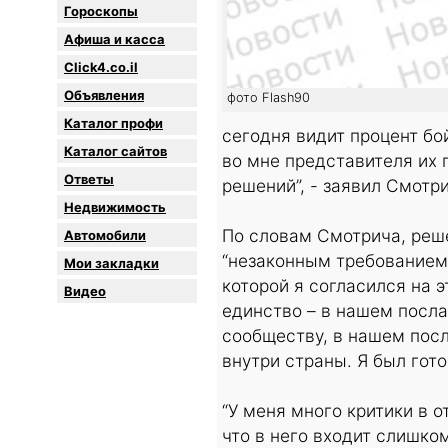
Гороскопы
Афиша и касса
Click4.co.il
Объявления
фото Flash90
Каталог профи
сегодня видит процент бо
Каталог сайтов
во мне представителя их 
Oтветы
решений”, - заявил Смотр
Недвижимость
По словам Смотрича, реше
Автомобили
“незаконным требованием 
Мои закладки
которой я согласился на э
Видео
единство – в нашем посл
сообществу, в нашем пос
внутри страны. Я был готов
“У меня много критики в о
что в него входит слишко