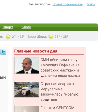
Ваш паспорт —
Новый пользователь
Войти
Спорт
Блоги
им
:
Беер Шева
:
21° - 31°
23° - 35°
Главные новости дня
СМИ обвинили главу
«Моссад» Гофмана «в
советских чистках» и
удалении несогласных
ный
Странная авария в
Иерусалиме
закончилась гибелью
водителя
Главком CENTCOM