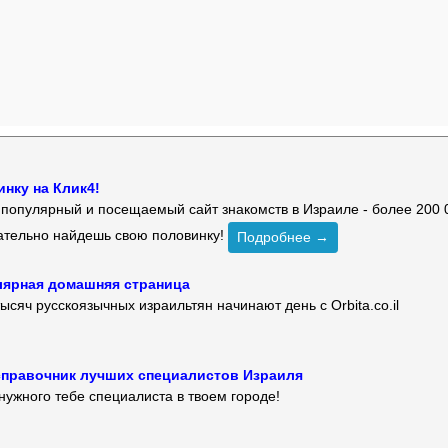
нку на Клик4!
й популярный и посещаемый сайт знакомств в Израиле - более 200 
зательно найдешь свою половинку!
Подробнее →
улярная домашняя страница
ысяч русскоязычных израильтян начинают день с Orbita.co.il
 — справочник лучших специалистов Израиля
нужного тебе специалиста в твоем городе!