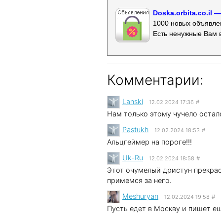
Doska.orbita.co.il
1000 новых объявлен
Есть ненужные Вам 
Комментарии:
Lanski
12.02.2024 17:36
#
Нам только этому чучело остал
Pastukh
12.02.2024 18:53
#
Альцгеймер на пороге!!!
Uk-Ru
12.02.2024 18:58
#
Этот очумелый дристун прекрас
примемся за него.
Meshuryan
12.02.2024 19:58
#
Пусть едет в Москву и пишет е