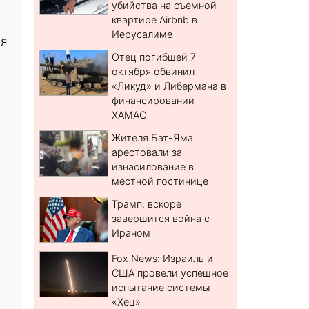
убийства на съемной
квартире Airbnb в
Иерусалиме
ия
Отец погибшей 7
октября обвинил
«Ликуд» и Либермана в
финансировании
ХАМАС
Жителя Бат-Яма
арестовали за
изнасилование в
местной гостинице
Трамп: вскоре
завершится война с
Ираном
Fox News: Израиль и
США провели успешное
испытание системы
«Хец»