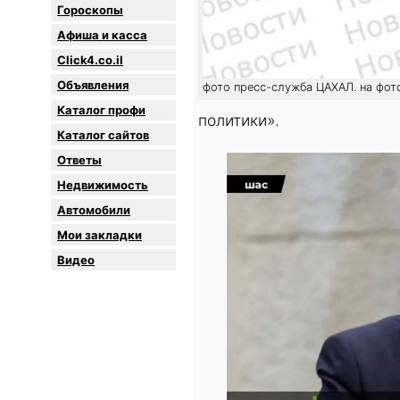
Гороскопы
Афиша и касса
Click4.co.il
Объявления
фото пресс-служба ЦАХАЛ. на фот
Каталог профи
политики».
Каталог сайтов
Oтветы
Недвижимость
Автомобили
Мои закладки
Видео