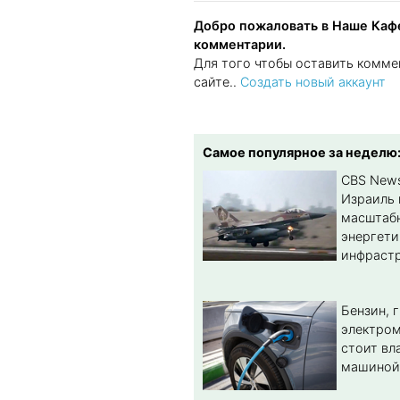
Добро пожаловать в Наше Кафе
комментарии.
Для того чтобы оставить комме
сайте..
Создать новый аккаунт
Самое популярное за неделю
CBS New
Израиль 
масштабн
энергет
инфрастр
Бензин, 
электром
стоит вл
машиной