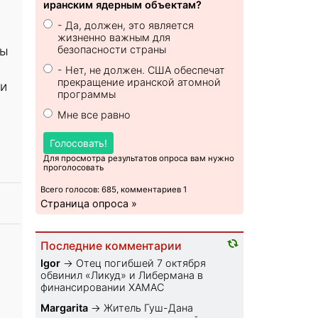
иранским ядерным объектам?
- Да, должен, это является
жизненно важным для
ды
безопасности страны
- Нет, не должен. США обеспечат
прекращение иранской атомной
ои
программы
Мне все равно
Голосовать!
Для просмотра результатов опроса вам нужно
проголосовать
Всего голосов: 685, комментариев 1
Страница опроса »
Последние комментарии
Igor
→
Отец погибшей 7 октября
обвинил «Ликуд» и Либермана в
финансировании ХАМАС
Margarita
→
Житель Гуш-Дана