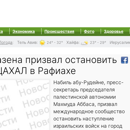
ка
Экономика
Происшествия
Фото
Здоровье
Погода
:
Тель Авив
:
Хайфа
:
Иерусали
24° - 32°
23° - 29°
зена призвал остановить
ЦАХАЛ в Рафиахе
Набиль абу-Рудейне, пресс-
секретарь председателя
палестинской автономии
Махмуда Аббаса, призвал
международное сообщество
остановить наступление
израильских войск на город