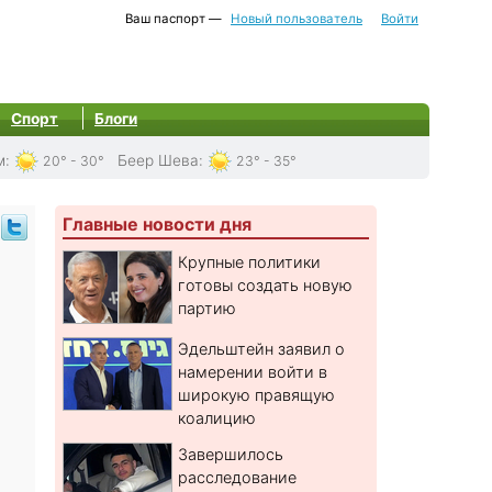
Ваш паспорт —
Новый пользователь
Войти
Спорт
Блоги
м
:
Беер Шева
:
20° - 30°
23° - 35°
Главные новости дня
Крупные политики
готовы создать новую
партию
Эдельштейн заявил о
намерении войти в
широкую правящую
коалицию
Завершилось
расследование