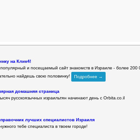
нку на Клик4!
й популярный и посещаемый сайт знакомств в Израиле - более 200 
зательно найдешь свою половинку!
Подробнее →
улярная домашняя страница
ысяч русскоязычных израильтян начинают день с Orbita.co.il
 — справочник лучших специалистов Израиля
нужного тебе специалиста в твоем городе!