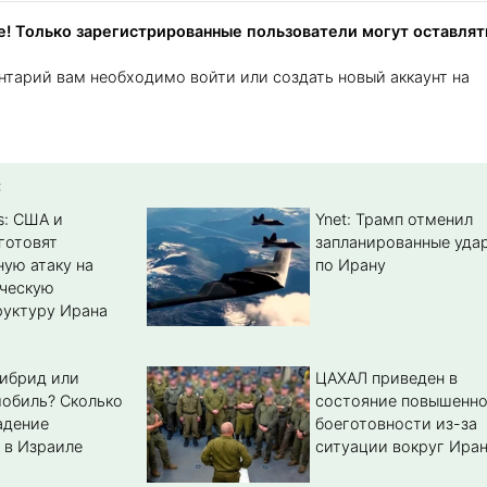
! Только зарегистрированные пользователи могут оставлят
нтарий вам необходимо войти или создать новый аккаунт на
:
s: США и
Ynet: Трамп отменил
готовят
запланированные уда
ую атаку на
по Ирану
ическую
уктуру Ирана
гибрид или
ЦАХАЛ приведен в
обиль? Cколько
состояние повышенн
адение
боеготовности из-за
 в Израиле
ситуации вокруг Ира