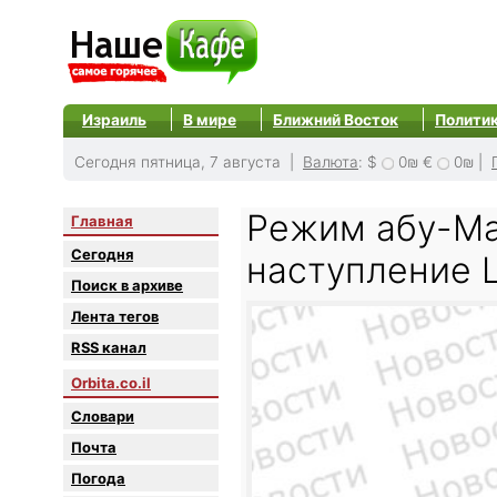
Израиль
В мире
Ближний Восток
Полити
Сегодня пятница, 7 августа |
Валюта
:
$
0₪
€
0₪
|
Режим абу-Ма
Главная
Сегодня
наступление 
Поиск в архиве
Лента тегов
RSS канал
Orbita.co.il
Словари
Почта
Погода