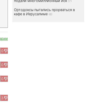
подали многомиллионный иск
(7)
Ортодоксы пытались прорваться в
кафе в Иерусалиме
(6)
арии
0
0
0
3