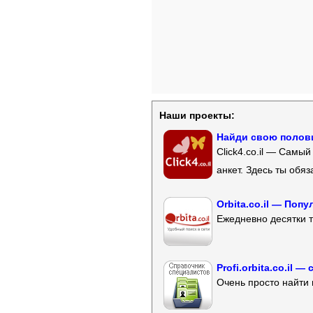
Наши проекты:
Найди свою полови
Click4.co.il — Самы
анкет. Здесь ты обя
Orbita.co.il — Поп
Ежедневно десятки т
Profi.orbita.co.il
Очень просто найти 