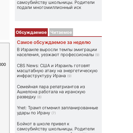
самоубийству школьницы. Родители
подали многомиллионный иск
Обсуждаемое
Читаемое
Самое обсуждаемое за неделю
В Израиле выросли темпы эмиграции
населения, уезжают профессионалы
(9)
000
CBS News: США и Израиль готовят
масштабную атаку на энергетическую
инфраструктуру Ирана
(9)
Семейная пара репатриантов из
Ашкелона работала на иранскую
разведку
(8)
Ynet: Трамп отменил запланированные
удары по Ирану
(7)
Бойкот в школе привел к
самоубийству школьницы. Родители