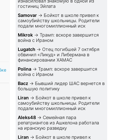
изнасиловал знакомую в одной из
гостиниц Эйлата
Samovar
→
Бойкот в школе привел к
самоубийству школьницы. Родители
подали многомиллионный иск
Mikrok
→
Трамп: вскоре завершится
война с Ираном
Lugatch
→
Отец погибшей 7 октября
обвинил «Ликуд» и Либермана в
финансировании ХАМАС
Polina
→
Трамп: вскоре завершится
бке
война с Ираном
Bacz
→
Бывший лидер ШАС вернется в
большую политику
Liran
→
Бойкот в школе привел к
самоубийству школьницы. Родители
подали многомиллионный иск
Aleks48
→
Семейная пара
репатриантов из Ашкелона работала
на иранскую разведку
Liran
→
Бойкот в школе привел к