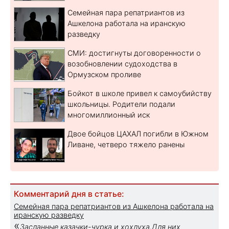
Семейная пара репатриантов из
Ашкелона работала на иранскую
разведку
СМИ: достигнуты договоренности о
возобновлении судоходства в
Ормузском проливе
Бойкот в школе привел к самоубийству
школьницы. Родители подали
многомиллионный иск
Двое бойцов ЦАХАЛ погибли в Южном
Ливане, четверо тяжело ранены
Комментарий дня в статье:
Семейная пара репатриантов из Ашкелона работала на
иранскую разведку
«
Засланные казачки-чурка и хохлуха.Для них