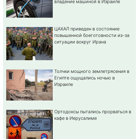
владение машиной в Израиле
ЦАХАЛ приведен в состояние
повышенной боеготовности из-за
ситуации вокруг Ирана
Толчки мощного землетрясения в
Египте ощущались ночью в
Израиле
Ортодоксы пытались прорваться в
кафе в Иерусалиме