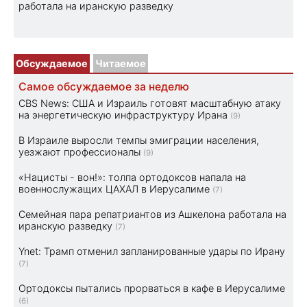
работала на иранскую разведку
Обсуждаемое
Читаемое
Самое обсуждаемое за неделю
CBS News: США и Израиль готовят масштабную атаку
на энергетическую инфраструктуру Ирана
(9)
В Израиле выросли темпы эмиграции населения,
уезжают профессионалы
(9)
«Нацисты - вон!»: толпа ортодоксов напала на
военнослужащих ЦАХАЛ в Иерусалиме
(7)
Семейная пара репатриантов из Ашкелона работала на
иранскую разведку
(7)
Ynet: Трамп отменил запланированные удары по Ирану
(7)
Ортодоксы пытались прорваться в кафе в Иерусалиме
(6)