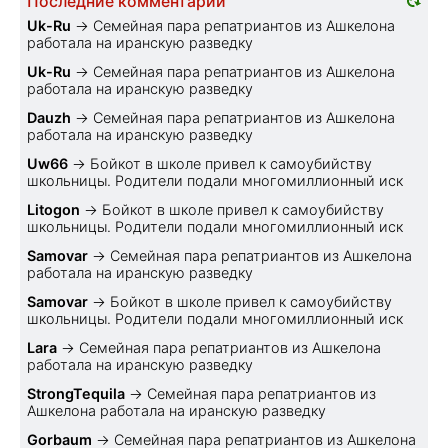
Последние комментарии
Uk-Ru
→
Семейная пара репатриантов из Ашкелона
работала на иранскую разведку
Uk-Ru
→
Семейная пара репатриантов из Ашкелона
работала на иранскую разведку
Dauzh
→
Семейная пара репатриантов из Ашкелона
работала на иранскую разведку
Uw66
→
Бойкот в школе привел к самоубийству
школьницы. Родители подали многомиллионный иск
Litogon
→
Бойкот в школе привел к самоубийству
школьницы. Родители подали многомиллионный иск
Samovar
→
Семейная пара репатриантов из Ашкелона
работала на иранскую разведку
Samovar
→
Бойкот в школе привел к самоубийству
школьницы. Родители подали многомиллионный иск
Lara
→
Семейная пара репатриантов из Ашкелона
работала на иранскую разведку
StrongTequila
→
Семейная пара репатриантов из
Ашкелона работала на иранскую разведку
Gorbaum
→
Семейная пара репатриантов из Ашкелона