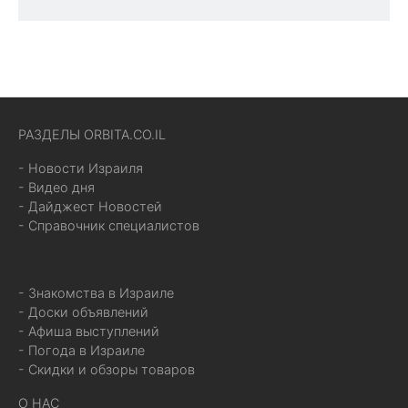
РАЗДЕЛЫ ORBITA.CO.IL
- Новости Израиля
- Видео дня
- Дайджест Новостей
- Справочник специалистов
- Знакомства в Израиле
- Доски объявлений
- Афиша выступлений
- Погода в Израиле
- Скидки и обзоры товаров
О НАС