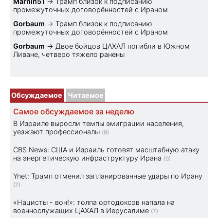
Marnin51
→
Трамп близок к подписанию
промежуточных договорённостей с Ираном
Gorbaum
→
Трамп близок к подписанию
промежуточных договорённостей с Ираном
Gorbaum
→
Двое бойцов ЦАХАЛ погибли в Южном
Ливане, четверо тяжело ранены
Обсуждаемое
Читаемое
Самое обсуждаемое за неделю
В Израиле выросли темпы эмиграции населения,
уезжают профессионалы
(9)
CBS News: США и Израиль готовят масштабную атаку
на энергетическую инфраструктуру Ирана
(9)
Ynet: Трамп отменил запланированные удары по Ирану
(7)
«Нацисты - вон!»: толпа ортодоксов напала на
военнослужащих ЦАХАЛ в Иерусалиме
(7)