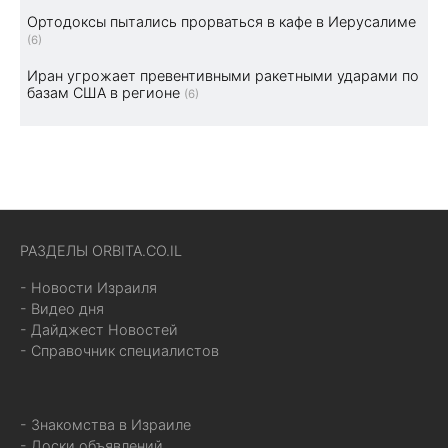
Ортодоксы пытались прорваться в кафе в Иерусалиме
(6)
Иран угрожает превентивными ракетными ударами по
базам США в регионе
(6)
РАЗДЕЛЫ ORBITA.CO.IL
- Новости Израиля
- Видео дня
- Дайджест Новостей
- Справочник специалистов
- Знакомства в Израиле
- Доски объявлений