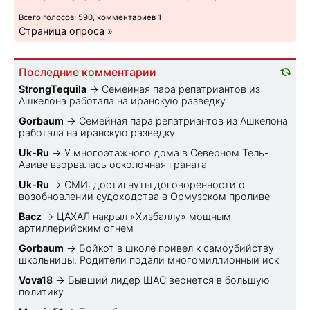
Всего голосов: 590, комментариев 1
Страница опроса »
Последние комментарии
StrongTequila
→
Семейная пара репатриантов из
Ашкелона работала на иранскую разведку
Gorbaum
→
Семейная пара репатриантов из Ашкелона
работала на иранскую разведку
Uk-Ru
→
У многоэтажного дома в Северном Тель-
Авиве взорвалась осколочная граната
Uk-Ru
→
СМИ: достигнуты договоренности о
возобновлении судоходства в Ормузском проливе
Bacz
→
ЦАХАЛ накрыл «Хизбаллу» мощным
артиллерийским огнем
Gorbaum
→
Бойкот в школе привел к самоубийству
школьницы. Родители подали многомиллионный иск
Vova18
→
Бывший лидер ШАС вернется в большую
политику