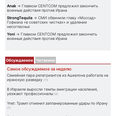
Anak
→
Главком CENTCOM предложил закончить
военные действия против Ирана
StrongTequila
→
СМИ обвинили главу «Моссад»
Гофмана «в советских чистках» и удалении
несогласных
Yoni
→
Главком CENTCOM предложил закончить
военные действия против Ирана
Обсуждаемое
Читаемое
Самое обсуждаемое за неделю
Семейная пара репатриантов из Ашкелона работала на
иранскую разведку
(11)
В Израиле выросли темпы эмиграции населения,
уезжают профессионалы
(9)
Ynet: Трамп отменил запланированные удары по Ирану
(7)