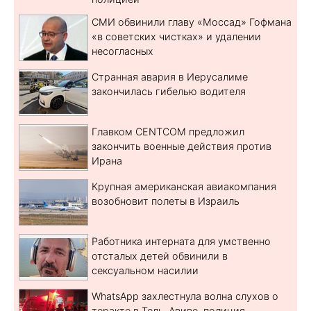
СМИ обвинили главу «Моссад» Гофмана
«в советских чистках» и удалении
несогласных
Странная авария в Иерусалиме
закончилась гибелью водителя
Главком CENTCOM предложил
закончить военные действия против
Ирана
Крупная американская авиакомпания
возобновит полеты в Израиль
Работника интерната для умственно
отсталых детей обвинили в
сексуальном насилии
WhatsApp захлестнула волна слухов о
теракте в Тель-Авиве, полиция