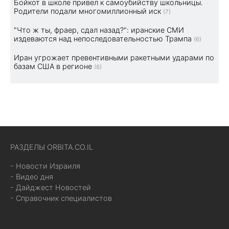
Бойкот в школе привел к самоубийству школьницы.
Родители подали многомиллионный иск
(7)
"Что ж ты, фраер, сдал назад?": иранские СМИ
издеваются над непоследовательностью Трампа
(6)
Иран угрожает превентивными ракетными ударами по
базам США в регионе
(6)
РАЗДЕЛЫ ORBITA.CO.IL
- Новости Израиля
- Видео дня
- Дайджест Новостей
- Справочник специалистов