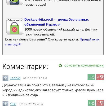
твоем городе!
Doska.orbita.co.il — доска бесплатных
объявлений Израиля
1000 новых объявлений каждый день. Десятки
тысяч посетителей.
Есть ненужные Вам вещи? Они кому-то нужны.
Продайте их
с выгодой!
Комментарии:
обновить комментарии
6
4
Leonid
07.10.2023 19:52
#
Дурачок так и не понял что Нетаньягу не интересен ни
народ,ни единство,его интересует только кресло премьера
и избавление от суда.
1
2
Yaki
07.10.2023 22:45
#