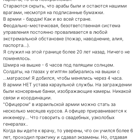
Стараются скрыть, что арабы были и остаются нашими
врагами, несмотря на подписанные бумажки.
В армии - бардак! Как и во всей стране.
Феодально-местечковая, безответственная система
управления постоянно проваливается в любой
экстремальной обстановке (пожар, наводнение, алия,
паспорта...).
Я служил на этой границе более 20 лет назад. Ничего не
поменялось.
Шмира на вышке - 6 часов под палящим солнцем.
Солдаты, на глазах у египтян забирались на вышки с
...матрасом! Я добился, чтобы менялись через 4 часа.
В армии НЕТ устава караульной службы. На заграждении
были консервные банки, изображающие камеры. Никакой
связи и координации.
"Офицером" в израильской армии можно стать за
несколько месяцев курсов. А офицер приравнивается к
инженеру... Что говорить о свадебных, узколобых
генералах..
Когда вы идете к врачу, то уверены, что он учился более 6
лет, проходил практику и сдавал экзамены. Но, отдавая