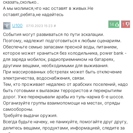
сказать,сколько..
А мы молимся,что нас оставят в живых.Не
оставят,ребята,не надейтесь
14
1
U100
07.10.2023 15:23
#
События могут развиваться по пути эскалации.
Поэтому, надлежит подготовиться к любым сценариям.
Обеспечьте семью запасами пресной воды, питанием,
которое может храниться без холодильника, power bank -
для заряда мобилок, радиоприемником на батареях,
другими вещами, необходимыми для выживания.
При массированных обстрелах может быть отключение
электричества, водоснабжения, связи.
Тем, кто проживает недалеко от арабских поселений, надо
быть готовыми к вылазкам террористов и перекрытиям
дорог. Уже перекрывали арабы из туль-карма 6-е шоссе.
Организуйте группы взаимопомощи на местах, отряды
самообороны.
Требуйте выдачи оружия.
Всегда будьте начеку, не паникуйте, помогайте друг другу,
делитесь вещами, продуктами, информацией, следите за