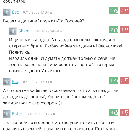
событиями.
2
3
Esq
07.10.2023 17:04
#
Будем и дальше "дружить" с Россией?
2
1
Sham
07.10.2023 19:48
#
Ищи кому выгодно. А выгодно многим , включая и
старшего брата. Любая война это деньги! Экономика!
Политика.
Израиль один! И думать должен только о себе! Не
ждать разрешения или совета у "брата" , который
начинает деньгУ считать.
1
5
Esq
07.10.2023 17:08
#
А что же г-н Vadim не рассказывает о том, как надо "не
доводить до войны", Украине он "рекомендовал"
замириться с агрессором ))
4
1
Ester
07.10.2023 18:25
#
Только сейчас и срочно можно уничтожить всю газу,
сравнять с землей, пока никто не очухался. Потом уже