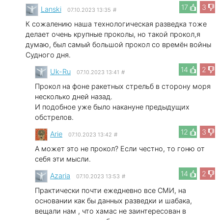
17
3
Lanski
07.10.2023 13:35
#
К сожалению наша технологическая разведка тоже
делает очень крупные проколы, но такой прокол,я
думаю, был самый большой прокол со времён войны
Судного дня.
14
2
Uk-Ru
07.10.2023 13:41
#
Прокол на фоне ракетных стрельб в сторону моря
несколько дней назад.
И подобное уже было накануне предыдущих
обстрелов.
12
3
Arie
07.10.2023 13:42
#
А может это не прокол? Если честно, то гоню от
себя эти мысли.
14
2
Azaria
07.10.2023 13:53
#
Практически почти ежедневно все СМИ, на
основании как бы данных разведки и шабака,
вещали нам , что хамас не заинтересован в