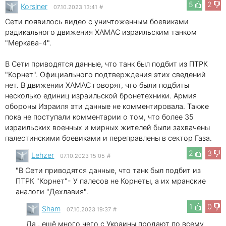
5
2
Korsiner
07.10.2023 13:41
#
Сети появилось видео с уничтоженным боевиками
радикального движения ХАМАС израильским танком
"Меркава-4".
В Сети приводятся данные, что танк был подбит из ПТРК
"Корнет". Официального подтверждения этих сведений
нет. В движении ХАМАС говорят, что были подбиты
несколько единиц израильской бронетехники. Армия
обороны Израиля эти данные не комментировала. Также
пока не поступали комментарии о том, что более 35
израильских военных и мирных жителей были захвачены
палестинскими боевиками и переправлены в сектор Газа.
2
3
Lehzer
07.10.2023 15:05
#
"В Сети приводятся данные, что танк был подбит из
ПТРК "Корнет"- У палесов не Корнеты, а их мранские
аналоги "Дехлавия".
1
0
Sham
07.10.2023 19:37
#
Да , ещё много чего с Украины продают по всему