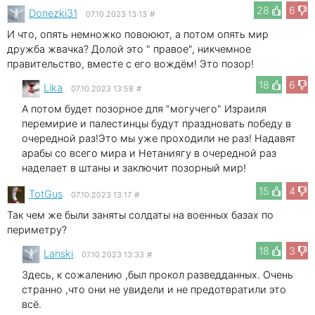
28
6
Donezki31
07.10.2023 13:13
#
И что, опять немножко повоюют, а потом опять мир
дружба жвачка? Долой это " правое", никчемное
правительство, вместе с его вождём! Это позор!
18
6
Lika
07.10.2023 13:58
#
А потом будет позорное для "могучего" Израиля
перемирие и палестинцы будут праздновать победу в
очередной раз!Это мы уже проходили не раз! Надавят
арабы со всего мира и Нетаниягу в очередной раз
наделает в штаны и заключит позорный мир!
15
4
TotGus
07.10.2023 13:17
#
Так чем же были заняты солдаты на военных базах по
периметру?
18
3
Lanski
07.10.2023 13:33
#
Здесь, к сожалению ,был прокол разведданных. Очень
странно ,что они не увидели и не предотвратили это
всё.