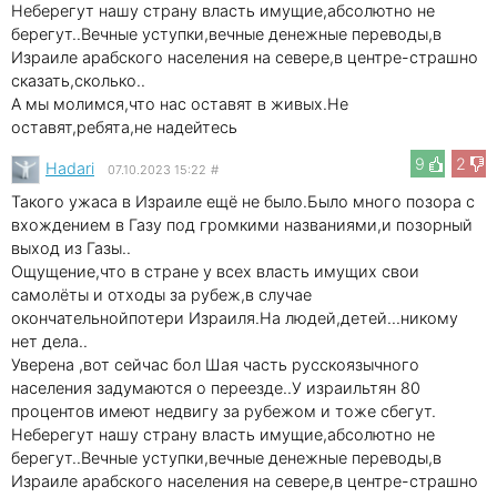
Неберегут нашу страну власть имущие,абсолютно не
берегут..Вечные уступки,вечные денежные переводы,в
Израиле арабского населения на севере,в центре-страшно
сказать,сколько..
А мы молимся,что нас оставят в живых.Не
оставят,ребята,не надейтесь
9
2
Hadari
07.10.2023 15:22
#
Такого ужаса в Израиле ещё не было.Было много позора с
вхождением в Газу под громкими названиями,и позорный
выход из Газы..
Ощущение,что в стране у всех власть имущих свои
самолёты и отходы за рубеж,в случае
окончательнойпотери Израиля.На людей,детей...никому
нет дела..
Уверена ,вот сейчас бол Шая часть русскоязычного
населения задумаются о переезде..У израильтян 80
процентов имеют недвигу за рубежом и тоже сбегут.
Неберегут нашу страну власть имущие,абсолютно не
берегут..Вечные уступки,вечные денежные переводы,в
Израиле арабского населения на севере,в центре-страшно