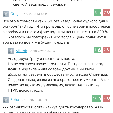
свету. А ведь предупреждали.
6
7
Greg
07.10.2023 13:48
#
Все это в точности как и 50 лет назад Война судного дня 6
октября 1973 год . Что произошло после войны посорились
с арабами и на этом фоне подняли цены на нефть на 300 % .
НЕ хотелось бы повторения ибо тогда и цены поднимут в
три раза на все и мы будем голодать
1
2
Mikrok
07.10.2023 17:48
#
Аплодирую Грегу за краткость поста.
Но не согласен насчет точности. Пятьдесят лет назад
люди в Израиле жили совсем другие. Они были
абсолютно уверены в осуществимости идей Сионизма.
Следовательно, знали за что сражаться и умирать. А как
известно всякому думающему, воюют не танки, не
ПТРК. воюют люди.
13
4
Zohe
07.10.2023 14:03
#
xxx отсидяться и опять начнут доить государство. А мы
будем работать на них и гибнуть на войнах.