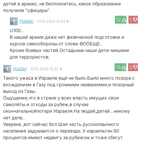
детей в армию, не беспокоитесь, какое образование
получили "офицеры".
12
1
Hadari
07.10.2023 15:24
#
U100..
В нашей армии даже нет физической подготовки и
курсов самообороны.от слова-ВООБЩЕ..
Кроме боевых частей.Остадьные наши дети-мишени
для террористов.
13
2
Hadari
07.10.2023 15:22
#
Такого ужаса в Израиле ещё не было.Было много позора с
вхождением в Газу под громкими названиями,и позорный
выход из Газы..
Ощущение,что в стране у всех власть имущих свои
самолёты и отходы за рубеж,в случае
окончательнойпотери Израиля.На людей,детей...никому
нет дела..
Уверена ,вот сейчас бол Шая часть русскоязычного
населения задумаются о переезде..У израильтян 80
процентов имеют недвигу за рубежом и тоже сбегут.