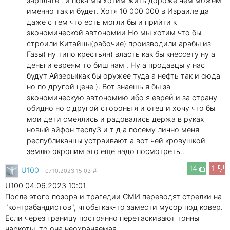
зарплате . и пока мы хотим жить дороже чем можем
именно так и будет. Хотя 10 000 000 в Израиле да
даже с тем что есть могли бы и прийти к
экономической автономии Но мы хотим что бы
строили Китайцы(рабочие) производили арабы из
Газы( ну типо крестьян) власть как бы кнессету ну а
деньги евреям то биш нам . Ну а продавцы у нас
будут Айзеры(как бы оружее туда а нефть так и сюда
но по другой цене ). Вот знаешь я бы за
экономическую автономию ибо я еврей и за страну
обидно но с другой стороны я и отец и хочу что бы
мои дети смеялись и радовались держа в руках
новый айфон теслу3 и т д а посему лично меня
республиканцы устраивают а вот чей кровушкой
землю окропим это еще надо посмотреть..
14
1
U100
07.10.2023 15:03
#
U100 04.06.2023 10:01
После этого позора и трагедии СМИ переводят стрелки на
"контрабандистов", чтобы как-то замести мусор под ковер.
Если через границу постоянно перетаскивают тонны
наркоты, то она неохраняемая.