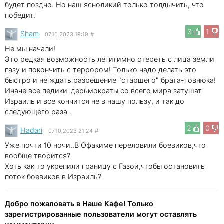
будет поздно. Но наш ясноликий только толдычить, что
победит.
3
1
Sham
07.10.2023 19:19
#
Не мы начали!
Это редкая возможность легитимно стереть с лица земли
газу и покончить с террором! Только надо делать это
быстро и не ждать разрешение "старшего" брата-говнюка!
Иначе все педики-дерьмократы со всего мира затушат
Израиль и все кончится не в нашу пользу, и так до
следующего раза .
2
0
Hadari
07.10.2023 21:24
#
Уже почти 10 ночи..В Офакиме переловили боевиков,что
вообще творится?
Хоть как то укрепили границу с Газой,чтобы остановить
поток боевиков в Израиль?
Добро пожаловать в Наше Кафе! Только
зарегистрированные пользователи могут оставлять