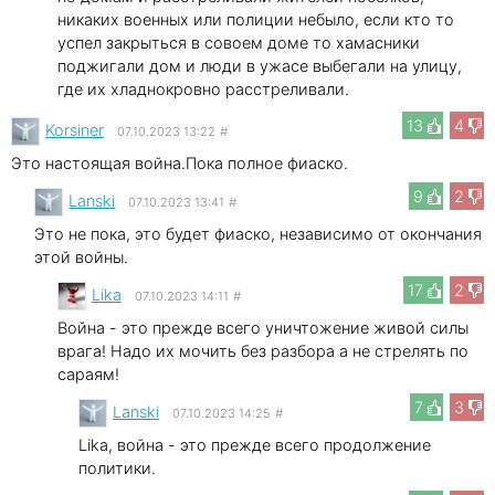
никаких военных или полиции небыло, если кто то
успел закрыться в совоем доме то хамасники
поджигали дом и люди в ужасе выбегали на улицу,
где их хладнокровно расстреливали.
13
4
Korsiner
07.10.2023 13:22
#
Это настоящая война.Пока полное фиаско.
9
2
Lanski
07.10.2023 13:41
#
Это не пока, это будет фиаско, независимо от окончания
этой войны.
17
2
Lika
07.10.2023 14:11
#
Война - это прежде всего уничтожение живой силы
врага! Надо их мочить без разбора а не стрелять по
сараям!
7
3
Lanski
07.10.2023 14:25
#
Lika, война - это прежде всего продолжение
политики.