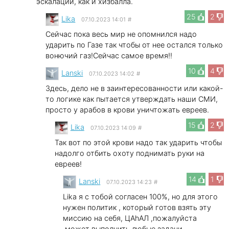
эскалации, как и хизбалла.
25
2
Lika
07.10.2023 14:01
#
Сейчас пока весь мир не опомнился надо
ударить по Газе так чтобы от нее остался только
вонючий газ!Сейчас самое время!!
10
4
Lanski
07.10.2023 14:02
#
Здесь, дело не в заинтересованности или какой-
то логике как пытается утверждать наши СМИ,
просто у арабов в крови уничтожать евреев.
15
2
Lika
07.10.2023 14:09
#
Так вот по этой крови надо так ударить чтобы
надолго отбить охоту поднимать руки на
евреев!
14
1
Lanski
07.10.2023 14:23
#
Lika я с тобой согласен 100%, но для этого
нужен политик , который готов взять эту
миссию на себя, ЦАhAЛ ,пожалуйста
,может выполнить любые задачи,