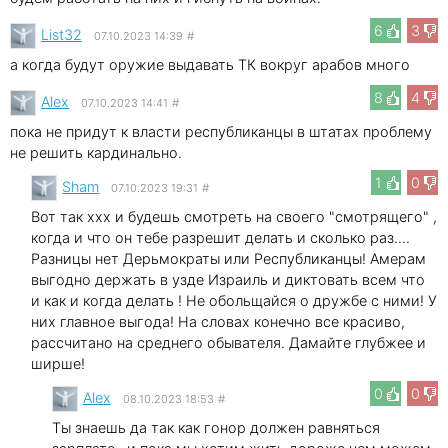
6
3
List32
07.10.2023 14:39
#
а когда будут оружие выдавать ТК вокруг арабов много
8
4
Alex
07.10.2023 14:41
#
пока не придут к власти республиканцы в штатах проблему
не решить кардинально.
1
0
Sham
07.10.2023 19:31
#
Вот так xxx и будешь смотреть на своего "смотрящего" ,
когда и что он тебе разрешит делать и сколько раз....
Разницы нет Дерьмократы или Республиканцы! Амерам
выгодно держать в узде Израиль и диктовать всем что
и как и когда делать ! Не обольщайся о дружбе с ними! У
них главное выгода! На словах конечно все красиво,
рассчитано на среднего обывателя. Дамайте глубжее и
ширше!
0
0
Alex
08.10.2023 18:53
#
Ты знаешь да так как гонор должен равняться