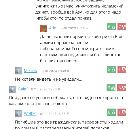
уничтожить хамас ,уничтожить исламский
джиат, вообще всё Азу ,но для этого надо
,чтобы кто-то отдал приказ.
6
7
Arie
07.10.2023 15:50
#
Да не выполнит армия такой приказ.Вся
армия поражена левым
либерализмом.Ты посмотри к каким
партиям присоединяются большинство
бывших силовиков.
2
1
Mikrok
07.10.2023 17:39
#
Не хотели видеть и не увидели...
6
3
Calaf
07.10.2023 15:26
#
Они даже не успели выбежать, есть видео где просто в
казарме растрелянные лежат
0
1
Wolf91
07.10.2023 16:58
#
Погибшие это все гражданские, террористы ходили
по домам и расстреливали жителей поселков,