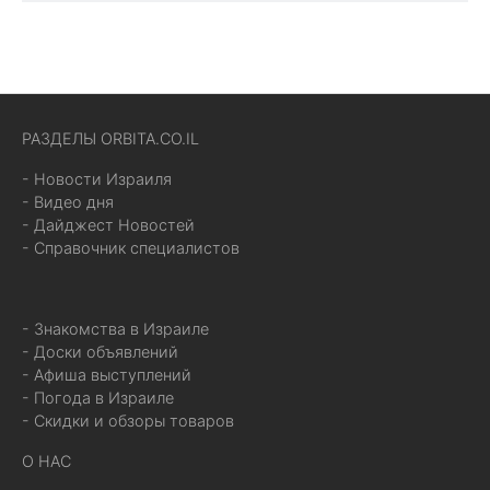
РАЗДЕЛЫ ORBITA.CO.IL
- Новости Израиля
- Видео дня
- Дайджест Новостей
- Справочник специалистов
- Знакомства в Израиле
- Доски объявлений
- Афиша выступлений
- Погода в Израиле
- Скидки и обзоры товаров
О НАС