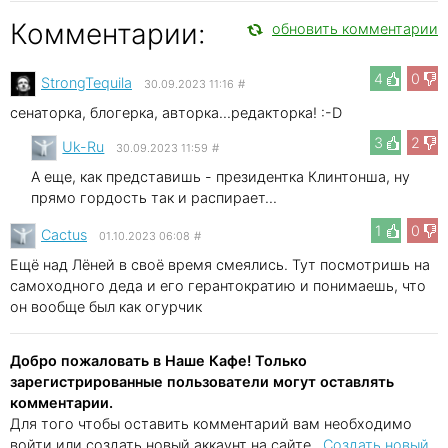
Комментарии:
обновить комментарии
4
0
StrongTequila
30.09.2023 11:16
#
сенаторка, блогерка, авторка...редакторка! :-D
3
2
Uk-Ru
30.09.2023 11:59
#
А еще, как представишь - президентка Клинтонша, ну
прямо гордость так и распирает...
1
0
Cactus
01.10.2023 06:08
#
Ещё над Лёней в своё время смеялись. Тут посмотришь на
самоходного деда и его герантократию и понимаешь, что
он вообще был как огурчик
Добро пожаловать в Наше Кафе! Только
зарегистрированные пользователи могут оставлять
комментарии.
Для того чтобы оставить комментарий вам необходимо
войти или создать новый аккаунт на сайте..
Создать новый