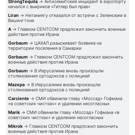
StrongTequila
→
Антисемитский инцидент в аэропорту
начался с выкриков «Гитлер был прав»
Liran
→
Нетаниягу отказался от встречи с Зеленским в
Вашингтоне
A
→
Главком CENTCOM предложил закончить военные
действия против Ирана
Gorbaum
→
ЦАХАЛ разыскивает боевика на
территории поселения в Самарии
Gorbaum
→
Главком CENTCOM предложил закончить
военные действия против Ирана
Gorbaum
→
В Иерусалиме вновь произошли
столкновения ортодоксов с полицией
Mazepa
→
В Иерусалиме вновь произошли
столкновения ортодоксов с полицией
Carciente
→
СМИ обвинили главу «Моссад» Гофмана
«в советских чистках» и удалении несогласных
Marik
→
СМИ обвинили главу «Моссад» Гофмана «в
советских чистках» и удалении несогласных
Mikrok
→
Главком CENTCOM предложил закончить
военные действия против Ирана