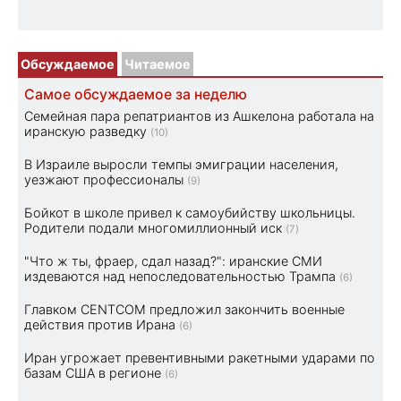
Обсуждаемое
Читаемое
Самое обсуждаемое за неделю
Семейная пара репатриантов из Ашкелона работала на
иранскую разведку
(10)
В Израиле выросли темпы эмиграции населения,
уезжают профессионалы
(9)
Бойкот в школе привел к самоубийству школьницы.
Родители подали многомиллионный иск
(7)
"Что ж ты, фраер, сдал назад?": иранские СМИ
издеваются над непоследовательностью Трампа
(6)
Главком CENTCOM предложил закончить военные
действия против Ирана
(6)
Иран угрожает превентивными ракетными ударами по
базам США в регионе
(6)