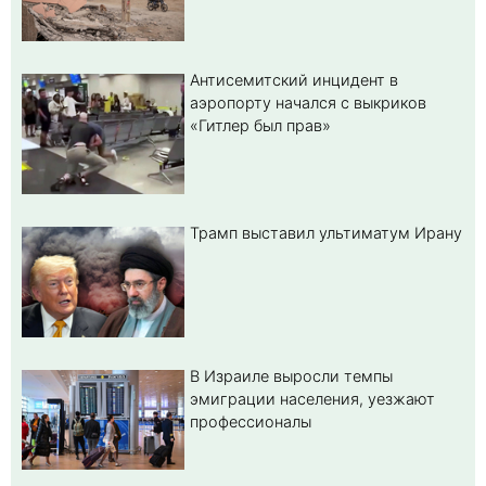
Антисемитский инцидент в
аэропорту начался с выкриков
«Гитлер был прав»
Трамп выставил ультиматум Ирану
В Израиле выросли темпы
эмиграции населения, уезжают
профессионалы