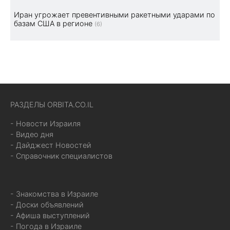
Иран угрожает превентивными ракетными ударами по
базам США в регионе
(6)
РАЗДЕЛЫ ORBITA.CO.IL
- Новости Израиля
- Видео дня
- Дайджест Новостей
- Справочник специалистов
- Знакомства в Израиле
- Доски объявлений
- Афиша выступлений
- Погода в Израиле