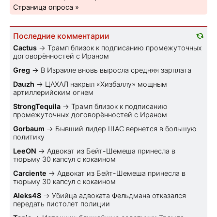
Страница опроса »
Последние комментарии
Cactus
→
Трамп близок к подписанию промежуточных
договорённостей с Ираном
Greg
→
В Израиле вновь выросла средняя зарплата
Dauzh
→
ЦАХАЛ накрыл «Хизбаллу» мощным
артиллерийским огнем
StrongTequila
→
Трамп близок к подписанию
промежуточных договорённостей с Ираном
Gorbaum
→
Бывший лидер ШАС вернется в большую
политику
LeeON
→
Адвокат из Бейт-Шемеша принесла в
тюрьму 30 капсул с кокаином
Carciente
→
Адвокат из Бейт-Шемеша принесла в
тюрьму 30 капсул с кокаином
Aleks48
→
Убийца адвоката Фельдмана отказался
передать пистолет полиции