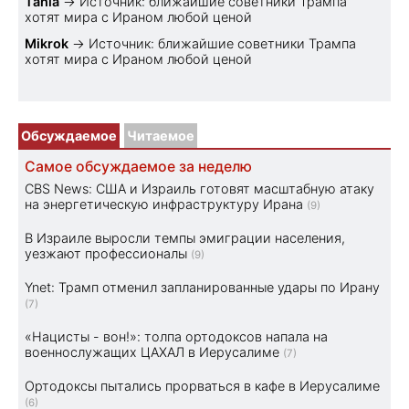
Tania
→
Источник: ближайшие советники Трампа
хотят мира с Ираном любой ценой
Mikrok
→
Источник: ближайшие советники Трампа
хотят мира с Ираном любой ценой
Обсуждаемое
Читаемое
Самое обсуждаемое за неделю
CBS News: США и Израиль готовят масштабную атаку
на энергетическую инфраструктуру Ирана
(9)
В Израиле выросли темпы эмиграции населения,
уезжают профессионалы
(9)
Ynet: Трамп отменил запланированные удары по Ирану
(7)
«Нацисты - вон!»: толпа ортодоксов напала на
военнослужащих ЦАХАЛ в Иерусалиме
(7)
Ортодоксы пытались прорваться в кафе в Иерусалиме
(6)