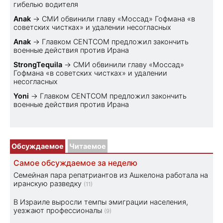
гибелью водителя
Anak
→
СМИ обвинили главу «Моссад» Гофмана «в
советских чистках» и удалении несогласных
Anak
→
Главком CENTCOM предложил закончить
военные действия против Ирана
StrongTequila
→
СМИ обвинили главу «Моссад»
Гофмана «в советских чистках» и удалении
несогласных
Yoni
→
Главком CENTCOM предложил закончить
военные действия против Ирана
Обсуждаемое
Читаемое
Самое обсуждаемое за неделю
Семейная пара репатриантов из Ашкелона работала на
иранскую разведку
(11)
В Израиле выросли темпы эмиграции населения,
уезжают профессионалы
(9)