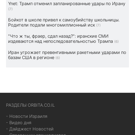
Ynet: Трамп отменил запланированные удары по Ирану
(7)
Бойкот в школе привел к самоубийству школьницы.
Родители подали многомиллионный иск
(7)
"Что ж ты, фраер, сдал назад?": иранские СМИ
издеваются над непоследовательностью Трампа
(6)
Иран угрожает превентивными ракетными ударами по
базам США в регионе
(6)
РАЗДЕЛЫ ORBITA.CO.IL
- Новости Израиля
- Видео дня
- Дайджест Новостей