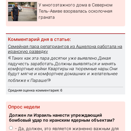
У многоэтажного дома в Северном
Тель-Авиве взорвалась осколочная
граната
Комментарий дня в статье:
Семейная пара репатриантов из Ашкелона работала на
иранскую разведку
«
Таких как эта пара десятки уже выявлено.Дикая
падучесть заработать.Должны выявляться и менять
комфортные койки Квартиры на тюремные нары.Они
будут мягче и комфортнее домашних и желательнее
»
поближе к Параше!
Средняя оценка комментария: 6
Опрос недели
Должен ли Израиль нанести упреждающий
бомбовый удар по иранским ядерным объектам?
- Да, должен, это является жизненно важным для