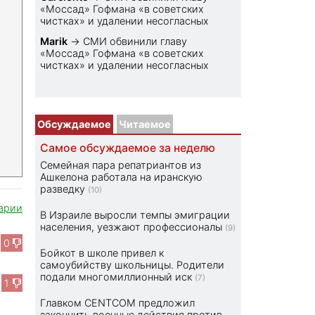
«Моссад» Гофмана «в советских
чистках» и удалении несогласных
Marik
→
СМИ обвинили главу
«Моссад» Гофмана «в советских
чистках» и удалении несогласных
Обсуждаемое
Читаемое
Самое обсуждаемое за неделю
Семейная пара репатриантов из
Ашкелона работала на иранскую
разведку
(10)
арии
В Израиле выросли темпы эмиграции
населения, уезжают профессионалы
(9)
0
Бойкот в школе привел к
самоубийству школьницы. Родители
подали многомиллионный иск
(7)
1
Главком CENTCOM предложил
закончить военные действия против