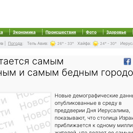
ка
Экономика
Происшествия
Фото
Здоровье
0₪
|
Погода
:
Тель Авив
:
Хайфа
:
Иерус
26° - 33°
24° - 30°
тается самым
ным и самым бедным город
Новые демографические данн
опубликованные в среду в
преддверии Дня Иерусалима,
показывают, что столица Изра
приближается к одному милли
жителей, что делает ее самым