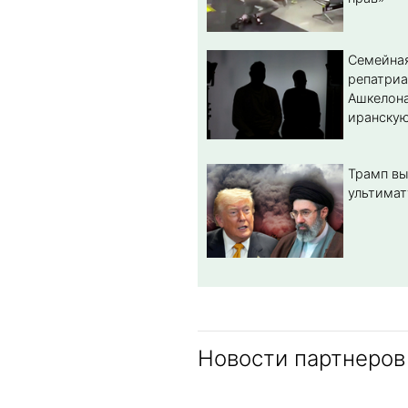
Семейная
репатриа
Ашкелона
иранскую
Трамп вы
ультимат
Новости партнеров