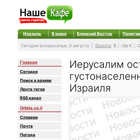
Израиль
В мире
Ближний Восток
Полити
Сегодня воскресенье, 9 августа |
Валюта
:
$
0₪
€
Иерусалим ос
Главная
Сегодня
густонаселен
Поиск в архиве
Израиля
Лента тегов
RSS канал
Orbita.co.il
Словари
Почта
Погода