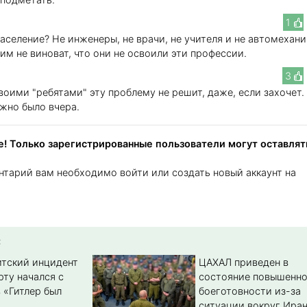
1
население? Не инженеры, не врачи, не учителя и не автомехани
 им не виноват, что они не освоили эти профессии.
3
воими "ребятами" эту проблему не решит, даже, если захочет.
ужно было вчера.
! Только зарегистрированные пользователи могут оставлят
нтарий вам необходимо войти или создать новый аккаунт на
:
тский инцидент
ЦАХАЛ приведен в
рту начался с
состояние повышенн
 «Гитлер был
боеготовности из-за
ситуации вокруг Ира