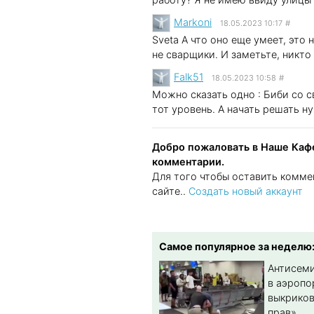
Markoni
18.05.2023 10:17
#
Sveta А что оно еще умеет, это 
не сварщики. И заметьте, никто
Falk51
18.05.2023 10:58
#
Можно сказать одно : Биби со с
тот уровень. А начать решать н
Добро пожаловать в Наше Кафе
комментарии.
Для того чтобы оставить комме
сайте..
Создать новый аккаунт
Самое популярное за неделю
Антисеми
в аэропо
выкриков
прав»