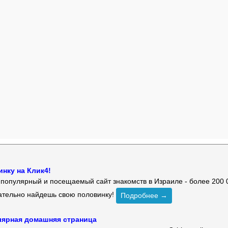
нку на Клик4!
й популярный и посещаемый сайт знакомств в Израиле - более 200 
зательно найдешь свою половинку!
Подробнее →
улярная домашняя страница