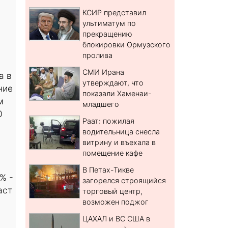
КСИР представил
ультиматум по
прекращению
блокировки Ормузского
пролива
СМИ Ирана
а в
утверждают, что
ние
показали Хаменаи-
м
младшего
0
Раат: пожилая
водительница снесла
витрину и въехала в
помещение кафе
В Петах-Тикве
% -
загорелся строящийся
аст
торговый центр,
возможен поджог
ЦАХАЛ и ВС США в