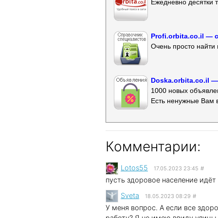
Ежедневно десятки т
Profi.orbita.co.il
Очень просто найти 
Doska.orbita.co.il
1000 новых объявлен
Есть ненужные Вам 
Комментарии:
Lotos55
17.05.2023 23:45
#
пусть здоровое население идёт 
Sveta
18.05.2023 08:29
#
У меня вопрос. А если все здор
работу? Я не имею ввиду улицы