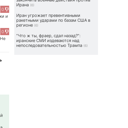
Ирана
(6)
0
Иран угрожает превентивными
ки и
ракетными ударами по базам США в
регионе
(6)
0
"Что ж ты, фраер, сдал назад?":
 Не
иранские СМИ издеваются над
непоследовательностью Трампа
(6)
ь
ой
на