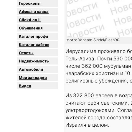
Гороскопы
Афиша и касса
Click4.co.il
Объявления
Каталог профи
фото: Yonatan Sindel/Flash90
Каталог сайтов
Иерусалиме проживало бо
Oтветы
Тель-Авива. Почти 590 000
Недвижимость
числе 362 000 мусульман 
Автомобили
неарабских христиан и 10
Мои закладки
религиозные убеждения, 
Видео
Из 322 800 евреев в возр
считают себя светскими, 
ультраортодоксами. Согла
жителей города составлял
Израиля в целом.