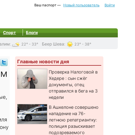
Ваш паспорт —
Новый пользователь
Войти
Спорт
Блоги
алим
:
Беер Шева
:
22° - 33°
23° - 38°
Главные новости дня
ом
Проверка Налоговой в
Хедере : сын сжёг
документы, отец
отправился в бега на 3
ые,
недели
В Ашкелоне совершено
нападение на 76-
иля
летнюю репатриантку:
полиция разыскивает
ону
подозреваемого