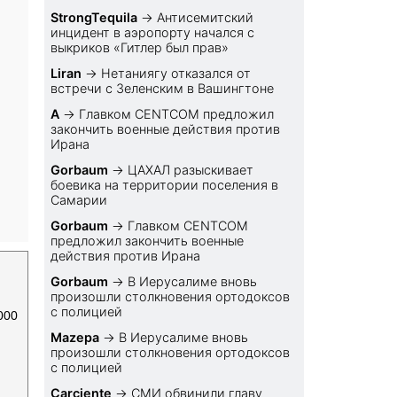
StrongTequila
→
Антисемитский
инцидент в аэропорту начался с
выкриков «Гитлер был прав»
Liran
→
Нетаниягу отказался от
встречи с Зеленским в Вашингтоне
A
→
Главком CENTCOM предложил
закончить военные действия против
Ирана
Gorbaum
→
ЦАХАЛ разыскивает
боевика на территории поселения в
Самарии
Gorbaum
→
Главком CENTCOM
предложил закончить военные
действия против Ирана
Gorbaum
→
В Иерусалиме вновь
произошли столкновения ортодоксов
с полицией
000
Mazepa
→
В Иерусалиме вновь
произошли столкновения ортодоксов
с полицией
Carciente
→
СМИ обвинили главу