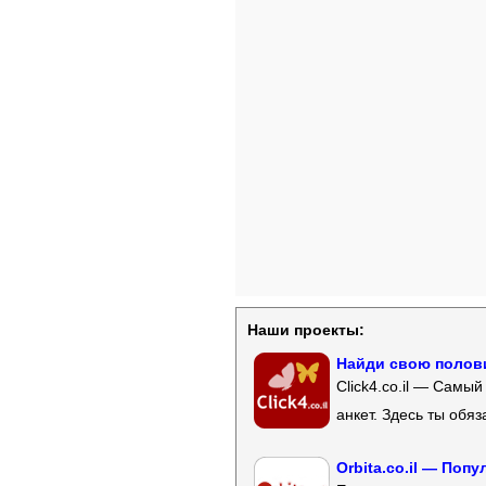
Наши проекты:
Найди свою полови
Click4.co.il — Самы
анкет. Здесь ты обя
Orbita.co.il — Поп