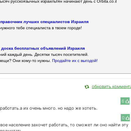
ысяч русскоязычных израильтян начинают день с Orbita.co.il
 — справочник лучших специалистов Израиля
нужного тебе специалиста в твоем городе!
 — доска бесплатных объявлений Израиля
ий каждый день. Десятки тысяч посетителей.
вещи? Они кому-то нужны.
Продайте их с выгодой!
обновить коммент
6
работать.а их очень много. но надо же хотеть.
0
овое население захочет работать, то сможет ли оно найти эту
 подметать.