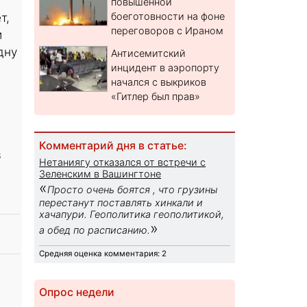
повышенной
т,
боеготовности на фоне
переговоров с Ираном
и
дну
Антисемитский
инцидент в аэропорту
начался с выкриков
«Гитлер был прав»
Комментарий дня в статье:
в
Нетаниягу отказался от встречи с
Зеленским в Вашингтоне
«
Просто очень боятся , что грузины
перестанут поставлять хинкали и
хачапури. Геополитика геополитикой,
»
а обед по расписанию.
Средняя оценка комментария: 2
Опрос недели