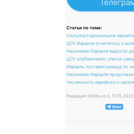
Телегра
Статьи по теме:
Ультраортодоксальное еврейск
ЦСУ Израиля отчиталось о кол
Население Израиля выросло до 
ЦСУ опубликовало список сам
Израиль поставил рекорд по ч
Население Израиля продолжает
Численность еврейского насел
Редакция Orbita.co.il, 17.05.20