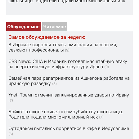
школьницы. Родители подали многомиллионный иск
Обсуждаемое
Читаемое
Самое обсуждаемое за неделю
В Израиле выросли темпы эмиграции населения,
уезжают профессионалы
(9)
CBS News: США и Израиль готовят масштабную атаку
на энергетическую инфраструктуру Ирана
(9)
Семейная пара репатриантов из Ашкелона работала на
иранскую разведку
(8)
Ynet: Трамп отменил запланированные удары по Ирану
(7)
Бойкот в школе привел к самоубийству школьницы.
Родители подали многомиллионный иск
(7)
Ортодоксы пытались прорваться в кафе в Иерусалиме
(6)