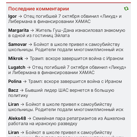
Последние комментарии
Igor
→
Отец погибшей 7 октября обвинил «Ликуд» и
Либермана в финансировании ХАМАС
Margarita
→
Житель Гуш-Дана изнасиловал знакомую
в одной из гостиниц Эйлата
Samovar
→
Бойкот в школе привел к самоубийству
школьницы. Родители подали многомиллионный иск
Mikrok
→
Трамп: вскоре завершится война с Ираном
Lugatch
→
Отец погибшей 7 октября обвинил «Ликуд»
и Либермана в финансировании ХАМАС
Polina
→
Трамп: вскоре завершится война с Ираном
Bacz
→
Бывший лидер ШАС вернется в большую
политику
Liran
→
Бойкот в школе привел к самоубийству
школьницы. Родители подали многомиллионный иск
Aleks48
→
Семейная пара репатриантов из Ашкелона
работала на иранскую разведку
Liran
→
Бойкот в школе привел к самоубийству