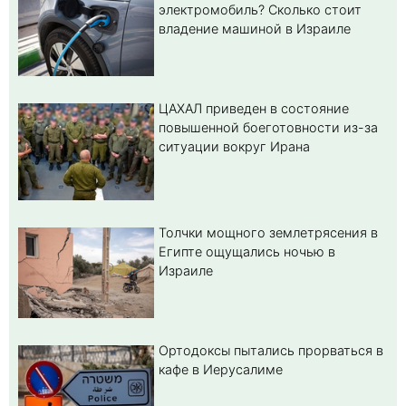
электромобиль? Cколько стоит
владение машиной в Израиле
ЦАХАЛ приведен в состояние
повышенной боеготовности из-за
ситуации вокруг Ирана
Толчки мощного землетрясения в
Египте ощущались ночью в
Израиле
Ортодоксы пытались прорваться в
кафе в Иерусалиме