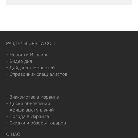
РАЗДЕЛЫ ORBITA.CO.IL
- Новости Израиля
- Видео дня
- Дайджест Новостей
- Справочник специалистов
- Знакомства в Израиле
- Доски объявлений
- Афиша выступлений
- Погода в Израиле
- Скидки и обзоры товаров
О НАС