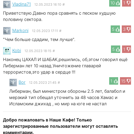
10
1
Vladina71
12.05.2023 16:10
#
Приветствую.Давно пора сравнять с песком худшую
половину сектора.
5
3
Markoni
12.05.2023 17:11
#
"Чем больше сдадим, тем лучше".
5
1
Kobi
12.05.2023 18:15
#
Наконец ЦАХАЛ И ШАБАК,решились, об,этом говорил ещё
Либерман лет 10 назад.Уничтожение главарей
террористов,это удар в сердце !!!
1
15
Bor
12.05.2023 21:45
#
Либерман, был министром обороны 2.5 лет, балабол и
мерзкий тип обещал уточнить за 48 часов Хамас и
Исламским джихад , но мир на юге не настал
Добро пожаловать в Наше Кафе! Только
зарегистрированные пользователи могут оставлять
комментарии.