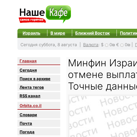
Израиль
В мире
Ближний Восток
Полити
Сегодня суббота, 8 августа |
Валюта
:
$
0₪
€
0₪
|
Минфин Израи
Главная
Сегодня
отмене выпла
Поиск в архиве
Точные данны
Лента тегов
RSS канал
Orbita.co.il
Словари
Почта
Погода