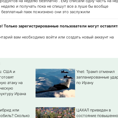
родуктов на неделю безплатно . Ему списали одну часть на н
в неделю и получать пока не спишут все а луше бы вообще
 безплатный паек пожизнено они это заслужили
! Только зарегистрированные пользователи могут оставлят
нтарий вам необходимо войти или создать новый аккаунт на
:
s: США и
Ynet: Трамп отменил
готовят
запланированные уда
ую атаку на
по Ирану
ическую
уктуру Ирана
гибрид или
ЦАХАЛ приведен в
обиль? Cколько
состояние повышенн