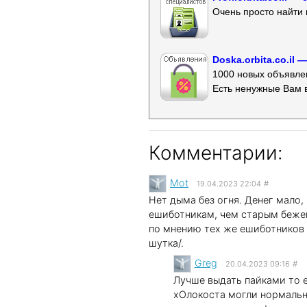
Очень просто найти 
Doska.orbita.co.il
1000 новых объявлен
Есть ненужные Вам 
Комментарии:
Mot
19.04.2023 22:04
#
Нет дыма без огня. Денег мало,
ешиботникам, чем старым бежен
по мнению тех же ешиботников и
шутка/.
Greg
20.04.2023 09:16
#
Лучше выдать пайками то е
хОлокоста могли нормальн