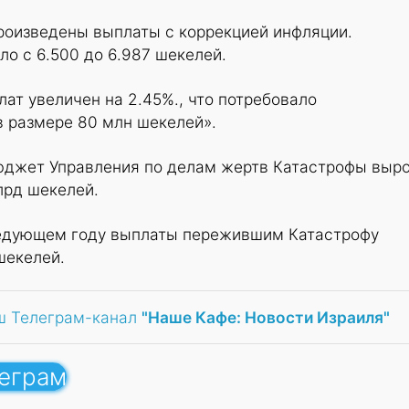
роизведены выплаты с коррекцией инфляции.
о с 6.500 до 6.987 шекелей.
т увеличен на 2.45%., что потребовало
в размере 80 млн шекелей».
бюджет Управления по делам жертв Катастрофы выро
млрд шекелей.
ледующем году выплаты пережившим Катастрофу
шекелей.
ш Телеграм-канал
"Наше Кафе: Новости Израиля"
леграм