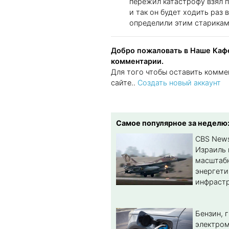
пережил катастрофу взял п
и так он будет ходить раз 
определили этим старикам
Добро пожаловать в Наше Кафе
комментарии.
Для того чтобы оставить комме
сайте..
Создать новый аккаунт
Самое популярное за неделю
CBS New
Израиль 
масштабн
энергет
инфрастр
Бензин, 
электром