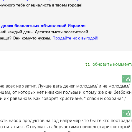
нужного тебе специалиста в твоем городе!
 — доска бесплатных объявлений Израиля
ий каждый день. Десятки тысяч посетителей.
вещи? Они кому-то нужны.
Продайте их с выгодой!
обновить коммент
1
 на всех не хватит. Лучше дать денег молодым/ и не молодым/
цам, от которых нет никакой пользы и к тому же они безбожн
 их раввинов/. Как говорят христиане, " спаси и сохрани" /
1
сть набор продуктов на год например что бы те кто пострадал
о питаться . Отпускать наборчастями пришел старик который