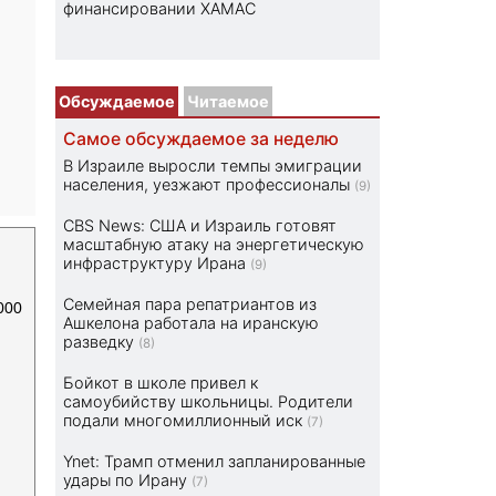
финансировании ХАМАС
Обсуждаемое
Читаемое
Самое обсуждаемое за неделю
В Израиле выросли темпы эмиграции
населения, уезжают профессионалы
(9)
CBS News: США и Израиль готовят
масштабную атаку на энергетическую
инфраструктуру Ирана
(9)
Семейная пара репатриантов из
000
Ашкелона работала на иранскую
разведку
(8)
Бойкот в школе привел к
самоубийству школьницы. Родители
подали многомиллионный иск
(7)
Ynet: Трамп отменил запланированные
удары по Ирану
(7)