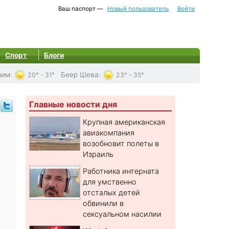
Ваш паспорт —
Новый пользователь
Войти
Спорт
Блоги
лим
:
Беер Шева
:
20° - 31°
23° - 35°
Главные новости дня
Крупная американская
авиакомпания
возобновит полеты в
Израиль
Работника интерната
для умственно
отсталых детей
обвинили в
сексуальном насилии