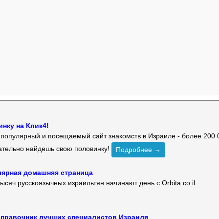
нку на Клик4!
й популярный и посещаемый сайт знакомств в Израиле - более 200 
зательно найдешь свою половинку!
Подробнее →
улярная домашняя страница
ысяч русскоязычных израильтян начинают день с Orbita.co.il
 — справочник лучших специалистов Израиля