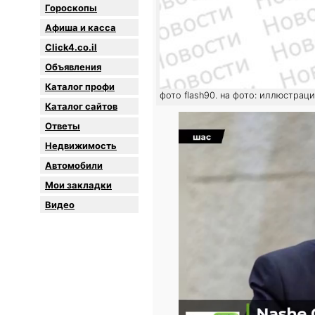
Гороскопы
Афиша и касса
Click4.co.il
Объявления
Каталог профи
фото flash90. на фото: иллюстрац
Каталог сайтов
Oтветы
Недвижимость
Автомобили
Мои закладки
Видео