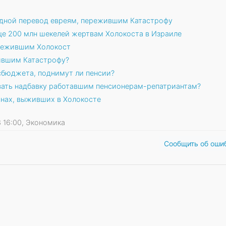
редной перевод евреям, пережившим Катастрофу
ще 200 млн шекелей жертвам Холокоста в Израиле
ережившим Холокост
ившим Катастрофу?
осбюджета, поднимут ли пенсии?
вать надбавку работавшим пенсионерам-репатриантам?
анах, выживших в Холокосте
23 16:00, Экономика
Сообщить об оши