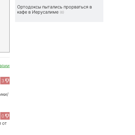
Ортодоксы пытались прорваться в
кафе в Иерусалиме
(6)
арии
3
ики/
0
 от