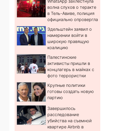
WhatsApp захлестнула
волна слухов о теракте
в Тель-Авиве, полиция
официально опровергла
Эдельштейн заявил о
намерении войти в
широкую правящую
коалицию
Палестинские
активисты пришли в
концлагерь в майках с
фото террористки
Крупные политики
готовы создать новую
партию
Завершилось
расследование
убийства на съемной
квартире Airbnb в