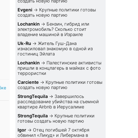
создать новую партию
Evgeni
→
Крупные политики готовы
создать новую партию
Lochankin
→
Бензин, гибрид или
электромобиль? Cколько стоит
владение машиной в Израиле
Uk-Ru
→
Житель Гуш-Дана
изнасиловал знакомую в одной из
гостиниц Эйлата
Lochankin
→
Палестинские активисты
пришли в концлагерь в майках с фото
террористки
Carciente
→
Крупные политики готовы
создать новую партию
бке
StrongTequila
→
Завершилось
расследование убийства на съемной
квартире Airbnb в Иерусалиме
StrongTequila
→
Крупные политики
готовы создать новую партию
Igor
→
Отец погибшей 7 октября
обвинил «Ликуд» и Либермана в