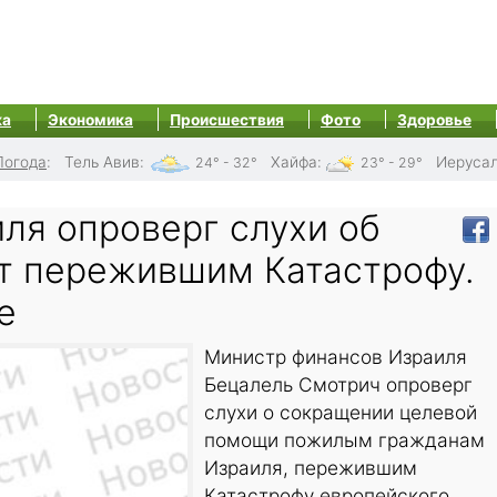
ка
Экономика
Происшествия
Фото
Здоровье
Погода
:
Тель Авив
:
Хайфа
:
Иеруса
24° - 32°
23° - 29°
ля опроверг слухи об
т пережившим Катастрофу.
е
Министр финансов Израиля
Бецалель Смотрич опроверг
слухи о сокращении целевой
помощи пожилым гражданам
Израиля, пережившим
Катастрофу европейского