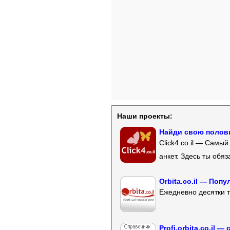
Наши проекты:
Найди свою полови
Click4.co.il — Самы
анкет. Здесь ты обя
Orbita.co.il — Поп
Ежедневно десятки т
Profi.orbita.co.il