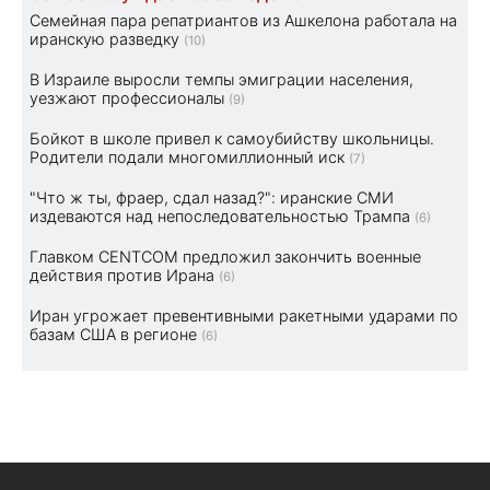
Семейная пара репатриантов из Ашкелона работала на
иранскую разведку
(10)
В Израиле выросли темпы эмиграции населения,
уезжают профессионалы
(9)
Бойкот в школе привел к самоубийству школьницы.
Родители подали многомиллионный иск
(7)
"Что ж ты, фраер, сдал назад?": иранские СМИ
издеваются над непоследовательностью Трампа
(6)
Главком CENTCOM предложил закончить военные
действия против Ирана
(6)
Иран угрожает превентивными ракетными ударами по
базам США в регионе
(6)