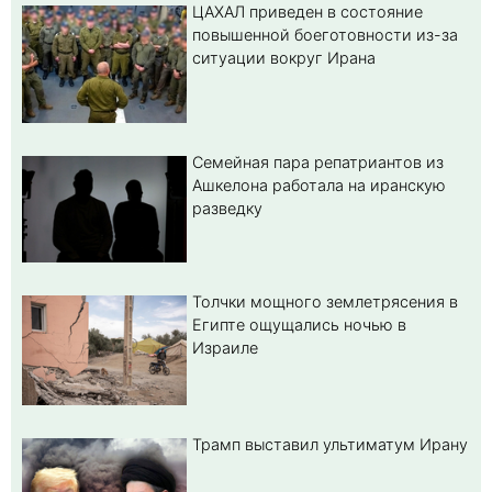
ЦАХАЛ приведен в состояние
повышенной боеготовности из-за
ситуации вокруг Ирана
Семейная пара репатриантов из
Ашкелона работала на иранскую
разведку
Толчки мощного землетрясения в
Египте ощущались ночью в
Израиле
Трамп выставил ультиматум Ирану