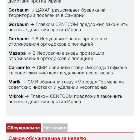
действия против Ирана
Gorbaum
→
ЦАХАЛ разыскивает боевика на
территории поселения в Самарии
Gorbaum
→
Главком CENTCOM предложил закончить
военные действия против Ирана
Gorbaum
→
В Иерусалиме вновь произошли
столкновения ортодоксов с полицией
Mazepa
→
В Иерусалиме вновь произошли
столкновения ортодоксов с полицией
Carciente
→
СМИ обвинили главу «Моссад» Гофмана
«в советских чистках» и удалении несогласных
Marik
→
СМИ обвинили главу «Моссад» Гофмана «в
советских чистках» и удалении несогласных
Mikrok
→
Главком CENTCOM предложил закончить
военные действия против Ирана
Обсуждаемое
Читаемое
Самое обсуждаемое за неделю