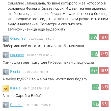
фамилию Либермана, по вине которого и за которого в
основном Фаина отбывает срок. И давят на нее именно,
чтобы она сдала своего босса. Но Фаина так его боится,
что предпочитает сидеть и платить чем разделить с ним
вину и наказание. Посмотрим сколько эта
великомученица еще выдержит?
8
48
Grigori98
09.01.2023 16:50
#
Либерман всё оплатит, только, чтобы молчала.
7
17
Naumov
09.01.2023 17:00
#
Фаинушка греет хату для Либера, пахан следующий
6
16
Elenia
09.01.2023 17:46
#
А либер где??? Это же он там мутит всю бодягу.
5
5
Ksu6a
09.01.2023 18:45
#
А что с Сарой и Биби?
6
5
Rebeka
09.01.2023 19:15
#