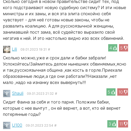
Сколько сегодня в новом правительстве сидит тех, под
кого подстраивают новую судебную систему? И эти новые
министры и их замы, и вся эта элита спокойно себя
чувствует - для неё готовы новые законы, чтобы не
развалить коалицию. А для русскоязычной женщины,
занимавшей пост зама, всё судейство выразило свой
негатив к ней. И это настолько видно изо всех обвинений.
4
5
Lili
09.01.2023 19:31
#
Сколько можно,уже и срок дали и бабки забрали!
Успокойтесь!Займитесь делом нынешних обвиняемых,ясно
и так,русскоязычная община ,как кость в горле.Приехали
образованные люди,а где они работали?!Наказали ,нет
мало ,надо на изнанку всех вывернуть!!!
5
10
Shauli
09.01.2023 21:32
#
Сидит Фаина за себя и того парня. Положим бабки,
которые с нее вычтут , он ей вернет, а вот, кто ей вернет
потерянные годы?
3
11
U100
09.01.2023 22:54
#