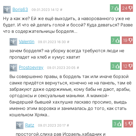
7
24
Boris63
09.01.2023 14:12
#
Ну а как же? Ей же ещё выходить, а наворованного уже не
будет. И что ей делать голой и босой? Куда деваться? Разве
что в содержательницы борделя...
7
19
Valentin
09.01.2023 16:30
#
зачем борделя? на уборку всегда требуются люди не
пропадет на хлеб и хумус хватит
3
12
Prostoevrey
09.01.2023 20:05
#
Вы совершенно правы, в бордель так или иначе борзой
самке придётся вернуться, конечно не на панель, там её
забракуют даже одержимые, кому бабы не дают, арабы,
ортодоксы и сексуальные маньяки. А мамкой-
бандершей бывшей хахлушке ласкаво просимо, выедь
именно этим воровка и занималась до того, как стать
кошельком Хряка..
3
5
Ratz
09.01.2023 20:17
#
простогой,слиха рав Исраель,хабадник и