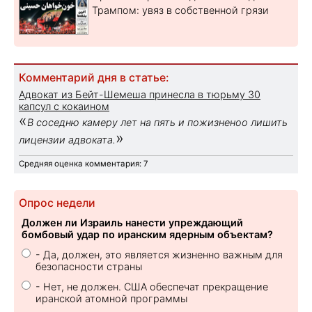
Трампом: увяз в собственной грязи
Комментарий дня в статье:
Адвокат из Бейт-Шемеша принесла в тюрьму 30
капсул с кокаином
«
В соседню камеру лет на пять и пожизненоо лишить
»
лицензии адвоката.
Средняя оценка комментария: 7
Опрос недели
Должен ли Израиль нанести упреждающий
бомбовый удар по иранским ядерным объектам?
- Да, должен, это является жизненно важным для
безопасности страны
- Нет, не должен. США обеспечат прекращение
иранской атомной программы