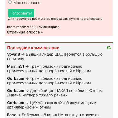
Мне все равно
Голосовать!
Для просмотра результатов опроса вам нужно проголосовать
Всего голосов: 552, комментариев 1
Страница опроса »
Последние комментарии
Vova18
→
Бывший лидер ШАС вернется в большую
политику
Marnin51
→
Трамп близок к подписанию
промежуточных договорённостей с Ираном
Gorbaum
→
Трамп близок к подписанию
промежуточных договорённостей с Ираном
Gorbaum
→
Двое бойцов ЦАХАЛ погибли в Южном
Ливане, четверо тяжело ранены
Gorbaum
→
ЦАХАЛ накрыл «Хизбаллу» мощным
артиллерийским огнем
Bacz
→
Либерман обвинил Нетаниягу в отказе от