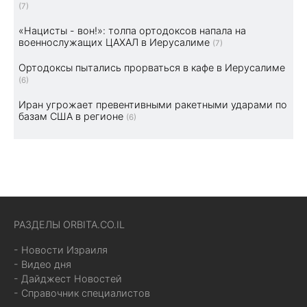
(7)
«Нацисты - вон!»: толпа ортодоксов напала на
военнослужащих ЦАХАЛ в Иерусалиме
(7)
Ортодоксы пытались прорваться в кафе в Иерусалиме
(6)
Иран угрожает превентивными ракетными ударами по
базам США в регионе
(6)
РАЗДЕЛЫ ORBITA.CO.IL
- Новости Израиля
- Видео дня
- Дайджест Новостей
- Справочник специалистов