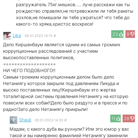
разгружатель 75кг.мешков..... луче расскажи как ты
рождество справлял,не потревожили ли тебя ракеты
хохлов,не помешали ли тебе ужраться? что тебе до
какого-то хряка,христос воскресе!
23
9
Lika
09.01.2023 14:13
#
Дело Киршенбаум является одним из самых громких
коррупционных расследований с участием
высокопоставленных политиков,
===================
НИ ЧЕГО ПОДОБНОГО!!
Самым громким коррупционным делом было дело
Нетаниягу которое закрыли под давлением Ликуда и
высоко поставленных лиц!!Киршенбаум это жертва
тоталитарной системы правления Нетаниягу на которую
повесили всех собак!!Дело было раздуто и в прессе и по
радио!Зато дело Нетаниягу прикрыли!
11
28
Shauli
09.01.2023 14:33
#
Мадам, с какого дуба вы рухнули? Или это юмор у вас
такой и вы намеренно фамилией Нетаниягу заменили