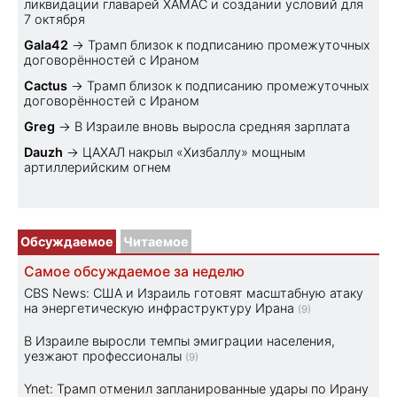
ликвидации главарей ХАМАС и создании условий для
7 октября
Gala42
→
Трамп близок к подписанию промежуточных
договорённостей с Ираном
Cactus
→
Трамп близок к подписанию промежуточных
договорённостей с Ираном
Greg
→
В Израиле вновь выросла средняя зарплата
Dauzh
→
ЦАХАЛ накрыл «Хизбаллу» мощным
артиллерийским огнем
Обсуждаемое
Читаемое
Самое обсуждаемое за неделю
CBS News: США и Израиль готовят масштабную атаку
на энергетическую инфраструктуру Ирана
(9)
В Израиле выросли темпы эмиграции населения,
уезжают профессионалы
(9)
Ynet: Трамп отменил запланированные удары по Ирану