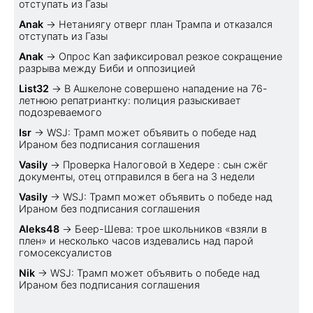
отступать из Газы
Anak
→
Нетаниягу отверг план Трампа и отказался
отступать из Газы
Anak
→
Опрос Kan зафиксировал резкое сокращение
разрыва между Биби и оппозицией
List32
→
В Ашкелоне совершено нападение на 76-
летнюю репатриантку: полиция разыскивает
подозреваемого
Isr
→
WSJ: Трамп может объявить о победе над
Ираном без подписания соглашения
Vasily
→
Проверка Налоговой в Хедере : сын сжёг
документы, отец отправился в бега на 3 недели
Vasily
→
WSJ: Трамп может объявить о победе над
Ираном без подписания соглашения
Aleks48
→
Беер-Шева: трое школьников «взяли в
плен» и несколько часов издевались над парой
гомосексуалистов
Nik
→
WSJ: Трамп может объявить о победе над
Ираном без подписания соглашения