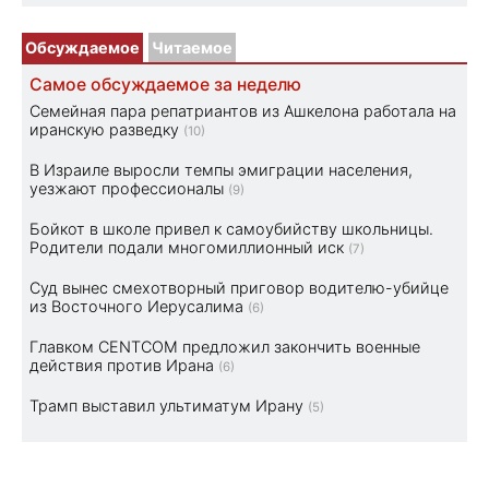
Обсуждаемое
Читаемое
Самое обсуждаемое за неделю
Семейная пара репатриантов из Ашкелона работала на
иранскую разведку
(10)
В Израиле выросли темпы эмиграции населения,
уезжают профессионалы
(9)
Бойкот в школе привел к самоубийству школьницы.
Родители подали многомиллионный иск
(7)
Суд вынес смехотворный приговор водителю-убийце
из Восточного Иерусалима
(6)
Главком CENTCOM предложил закончить военные
действия против Ирана
(6)
Трамп выставил ультиматум Ирану
(5)