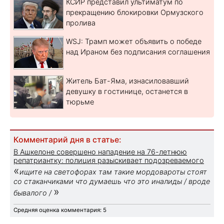
КСИР представил ультиматум по
прекращению блокировки Ормузского
пролива
WSJ: Трамп может объявить о победе
над Ираном без подписания соглашения
Житель Бат-Яма, изнасиловавший
девушку в гостинице, останется в
тюрьме
Комментарий дня в статье:
В Ашкелоне совершено нападение на 76-летнюю
репатриантку: полиция разыскивает подозреваемого
«
ищите на светофорах там такие мордовароты стоят
со стаканчиками что думаешь что это иналиды / вроде
»
бывалого /
Средняя оценка комментария: 5