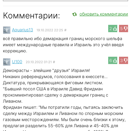
Комментарии:
обновить комментарии
2
5
Aquarius13
19.10.2022 22:25
#
всё правильно ибо демаркация границ морского шельфа
имеет международные правила и Израиль это учёл введя
коррекцию.
6
3
U100
20.10.2022 01:21
#
Демокрасты - злейшие "друзья" Израиля!
Никаких референдумов, голосования в кнессете...
Диктатура, прикрывающаяся фиговым листком.
"Бывший посол США в Израиле Давид Фридман
прокомментировал сделку о демаркации границ с
Ливаном.
Фридман пишет: “Мы потратили годы, пытаясь заключить
сделку между Израилем и Ливаном по спорным морским
газовым месторождениям. Мы были очень близки к этому,
предлагая разделить 55-60% для Ливана и 45-40% для