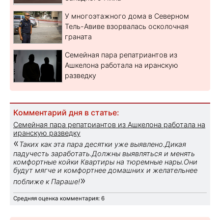
У многоэтажного дома в Северном
Тель-Авиве взорвалась осколочная
граната
Семейная пара репатриантов из
Ашкелона работала на иранскую
разведку
Комментарий дня в статье:
Семейная пара репатриантов из Ашкелона работала на
иранскую разведку
«
Таких как эта пара десятки уже выявлено.Дикая
падучесть заработать.Должны выявляться и менять
комфортные койки Квартиры на тюремные нары.Они
будут мягче и комфортнее домашних и желательнее
»
поближе к Параше!
Средняя оценка комментария: 6