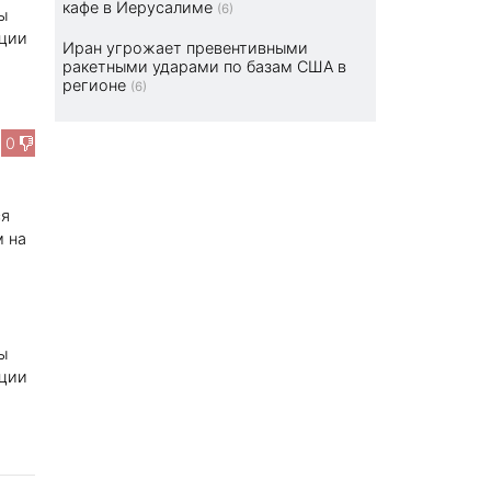
кафе в Иерусалиме
(6)
ы
ации
Иран угрожает превентивными
ракетными ударами по базам США в
регионе
(6)
0
ся
м на
ы
ации