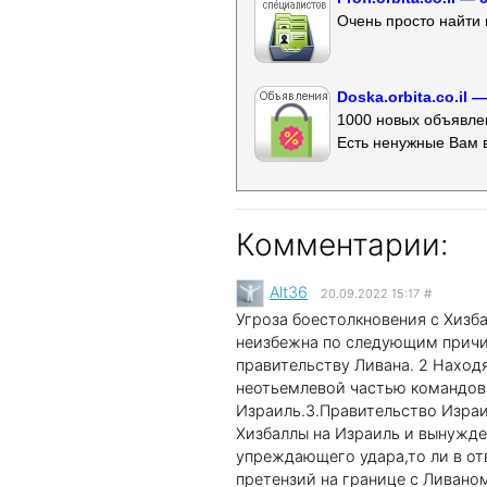
Очень просто найти 
Doska.orbita.co.il
1000 новых объявлен
Есть ненужные Вам 
Комментарии:
Alt36
20.09.2022 15:17
#
Угроза боестолкновения с Хизб
неизбежна по следующим причи
правительству Ливана. 2 Наход
неотьемлевой частью командова
Израиль.3.Правительство Израи
Хизбаллы на Израиль и вынужде
упреждающего удара,то ли в отв
претензий на границе с Ливано