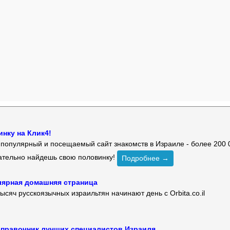
нку на Клик4!
й популярный и посещаемый сайт знакомств в Израиле - более 200 
зательно найдешь свою половинку!
Подробнее →
улярная домашняя страница
ысяч русскоязычных израильтян начинают день с Orbita.co.il
 — справочник лучших специалистов Израиля