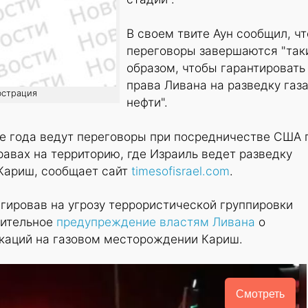
В своем твите Аун сообщил, чт
переговоры завершаются "так
образом, чтобы гарантировать
права Ливана на разведку газа
юстрация
нефти".
ее года ведут переговоры при посредничестве США 
равах на территорию, где Израиль ведет разведку
Кариш, сообщает сайт
timesofisrael.com
.
гировав на угрозу террористической группировки
нительное
предупреждение властям Ливана
о
окаций на газовом месторождении Кариш.
Смотреть