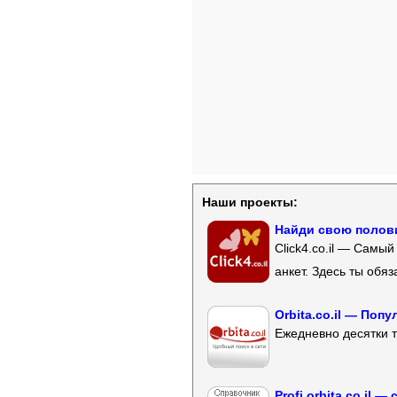
Наши проекты:
Найди свою полови
Click4.co.il — Самы
анкет. Здесь ты обя
Orbita.co.il — Поп
Ежедневно десятки т
Profi.orbita.co.il