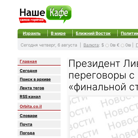
Израиль
В мире
Ближний Восток
Полити
Сегодня четверг, 6 августа |
Валюта
:
$
0₪
€
0₪
|
Президент Лив
Главная
Сегодня
переговоры с
Поиск в архиве
«финальной с
Лента тегов
RSS канал
Orbita.co.il
Словари
Почта
Погода