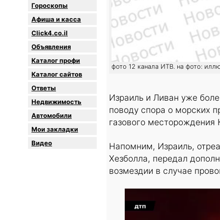
Гороскопы
Афиша и касса
Click4.co.il
Объявления
Каталог профи
фото 12 канала ИТВ. на фото: илл
Каталог сайтов
Oтветы
Израиль и Ливан уже бол
Недвижимость
поводу спора о морских п
Автомобили
газового месторождения 
Мои закладки
Видео
Напомним, Израиль, отреа
Хезболла, передал допол
возмездии в случае пров