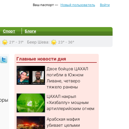
Ваш паспорт —
Новый пользователь
Войти
Спорт
Блоги
:
Беер Шева
:
21° - 31°
23° - 36°
Главные новости дня
Двое бойцов ЦАХАЛ
погибли в Южном
Ливане, четверо
тяжело ранены
ЦАХАЛ накрыл
воры
«Хизбаллу» мощным
артиллерийским огнем
Арабская мафия
убивает целыми