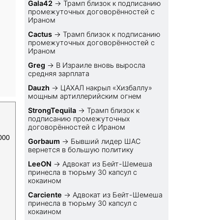
Gala42
→
Трамп близок к подписанию
промежуточных договорённостей с
Ираном
Cactus
→
Трамп близок к подписанию
промежуточных договорённостей с
Ираном
Greg
→
В Израиле вновь выросла
средняя зарплата
Dauzh
→
ЦАХАЛ накрыл «Хизбаллу»
мощным артиллерийским огнем
StrongTequila
→
Трамп близок к
подписанию промежуточных
договорённостей с Ираном
000
Gorbaum
→
Бывший лидер ШАС
вернется в большую политику
LeeON
→
Адвокат из Бейт-Шемеша
принесла в тюрьму 30 капсул с
кокаином
Carciente
→
Адвокат из Бейт-Шемеша
принесла в тюрьму 30 капсул с
кокаином