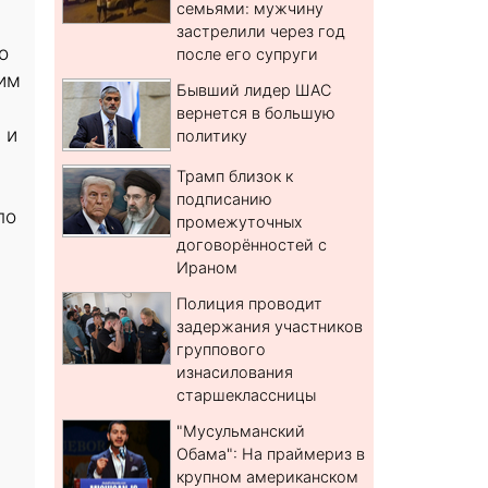
семьями: мужчину
застрелили через год
о
после его супруги
им
Бывший лидер ШАС
вернется в большую
 и
политику
Трамп близок к
подписанию
по
промежуточных
договорённостей с
Ираном
Полиция проводит
задержания участников
группового
изнасилования
старшеклассницы
"Мусульманский
Обама": На праймериз в
крупном американском