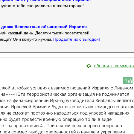
нужного тебе специалиста в твоем городе!
 — доска бесплатных объявлений Израиля
ий каждый день. Десятки тысяч посетителей.
вещи? Они кому-то нужны.
Продайте их с выгодой!
обновить коммент
0
аллой в любых условиях взаимоотношений Израиля с Ливаном
нам---1.Эта террористическая организация не подчиняется
ясь на финансировании Ирана,руководители Хизбаллы являют
ния Иранской Армии и будут выполнять их команды по атака
ля не сможет постоянно находиться под угрозой нападения
нно будет провести военную операцию то ли в виде
ет на провокации.4 . При снятии всех спорных вопросов
м при совместных договоренностей о начале и укреплении