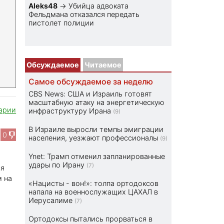
Aleks48
→
Убийца адвоката
Фельдмана отказался передать
пистолет полиции
Обсуждаемое
Читаемое
Самое обсуждаемое за неделю
CBS News: США и Израиль готовят
масштабную атаку на энергетическую
арии
инфраструктуру Ирана
(9)
В Израиле выросли темпы эмиграции
0
населения, уезжают профессионалы
(9)
Ynet: Трамп отменил запланированные
удары по Ирану
(7)
ся
м на
«Нацисты - вон!»: толпа ортодоксов
напала на военнослужащих ЦАХАЛ в
Иерусалиме
(7)
Ортодоксы пытались прорваться в