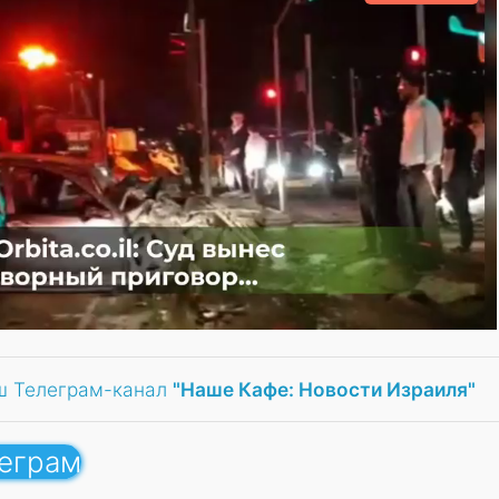
ш Телеграм-канал
"Наше Кафе: Новости Израиля"
леграм