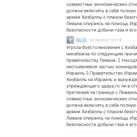
совместных экономических отн
должна включять в себе полну
армии Хизбаллы с планом безог
Ливана опираясь на помощь Изр
безопасности добычи газа и его
Alt36
20.09.2022 15:17
#
Угроза боестолкновения с Хизб
неизбежна по следующим причи
правительству Ливана. 2 Наход
неотьемлевой частью командова
Израиль.3.Правительство Израи
Хизбаллы на Израиль и вынужде
упреждающего удара,то ли в отв
претензий на границе с Ливано
совместных экономических отн
должна включять в себе полну
армии Хизбаллы с планом безог
Ливана опираясь на помощь Изр
безопасности добычи газа и его