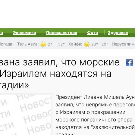
ка
Экономика
Происшествия
Фото
Здоровье
Погода
:
Тель Авив
:
Хайфа
:
Иерусалим
24° - 32°
23° - 29°
ана заявил, что морские
 Израилем находятся на
тадии»
Президент Ливана Мишель Аун
заявил, что непрямые перего
с Израилем о прекращении
морского пограничного спора
находятся на "заключительной
стадии".