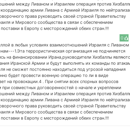
ошений между Ливаном и Израилем операция против Хизбалл
ю координацию армии Ливана с Армией Израиля по нейтрализ
оворочного права руководить своей страной Правительству
аиля и Мирового сообщества в связи с обеспечением
 поставки в Европу с месторождений обеих стран.!!!
0
аллой в любых условиях взаимоотношений Израиля с Ливаном
нам---1.Эта террористическая организация не подчиняется
ясь на финансировании Ирана,руководители Хизбаллы являют
ния Иранской Армии и будут выполнять их команды по атака
ля не сможет постоянно находиться под угрозой нападения
нно будет провести военную операцию то ли в виде
ет на провокации.4 . При снятии всех спорных вопросов
м при совместных договоренностей о начале и укреплении
ошений между Ливаном и Израилем операция против Хизбалл
ю координацию армии Ливана с Армией Израиля по нейтрализ
оворочного права руководить своей страной Правительству
аиля и Мирового сообщества в связи с обеспечением
 поставки в Европу с месторождений обеих стран.!!!