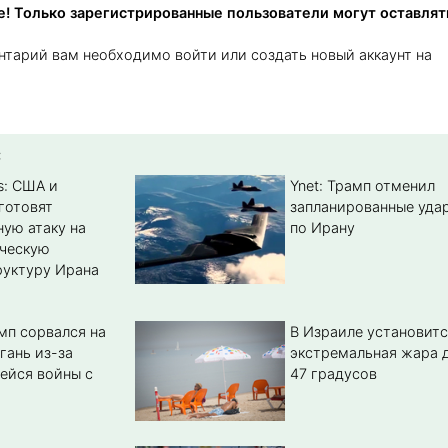
! Только зарегистрированные пользователи могут оставлят
нтарий вам необходимо войти или создать новый аккаунт на
:
s: США и
Ynet: Трамп отменил
готовят
запланированные уда
ую атаку на
по Ирану
ическую
уктуру Ирана
мп сорвался на
В Израиле установитс
гань из-за
экстремальная жара 
ейся войны с
47 градусов