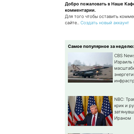
Добро пожаловать в Наше Кафе
комментарии.
Для того чтобы оставить комме
сайте..
Создать новый аккаунт
Самое популярное за неделю
CBS New
Израиль 
масштабн
энергет
инфрастр
NBC: Тра
крик и ру
затянувш
Ираном