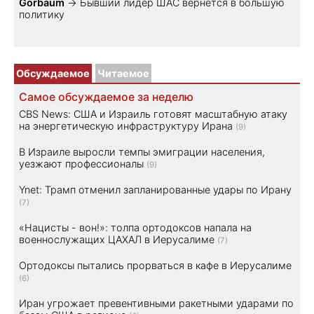
Gorbaum
→
Бывший лидер ШАС вернется в большую
политику
Обсуждаемое
Читаемое
Самое обсуждаемое за неделю
CBS News: США и Израиль готовят масштабную атаку
на энергетическую инфраструктуру Ирана
(9)
В Израиле выросли темпы эмиграции населения,
уезжают профессионалы
(9)
Ynet: Трамп отменил запланированные удары по Ирану
(7)
«Нацисты - вон!»: толпа ортодоксов напала на
военнослужащих ЦАХАЛ в Иерусалиме
(7)
Ортодоксы пытались прорваться в кафе в Иерусалиме
(6)
Иран угрожает превентивными ракетными ударами по