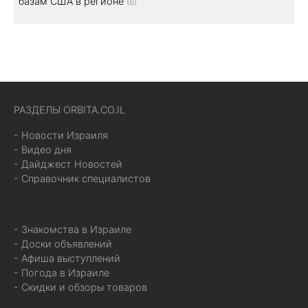
базам США в регионе
(6)
РАЗДЕЛЫ ORBITA.CO.IL
- Новости Израиля
- Видео дня
- Дайджест Новостей
- Справочник специалистов
- Знакомства в Израиле
- Доски объявлений
- Афиша выступлений
- Погода в Израиле
- Скидки и обзоры товаров