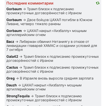
Последние комментарии
Gorbaum
→
Трамп близок к подписанию
промежуточных договорённостей с Ираном
Gorbaum
→
Двое бойцов ЦАХАЛ погибли в Южном
Ливане, четверо тяжело ранены
Gorbaum
→
ЦАХАЛ накрыл «Хизбаллу» мощным
артиллерийским огнем
Bacz
→
Либерман обвинил Нетаниягу в отказе от
ликвидации главарей ХАМАС и создании условий для
7 октября
Gala42
→
Трамп близок к подписанию промежуточных
договорённостей с Ираном
Cactus
→
Трамп близок к подписанию промежуточных
договорённостей с Ираном
Greg
→
В Израиле вновь выросла средняя зарплата
Dauzh
→
ЦАХАЛ накрыл «Хизбаллу» мощным
артиллерийским огнем
StrongTequila
→
Трамп близок к подписанию
промежуточных договорённостей с Ираном