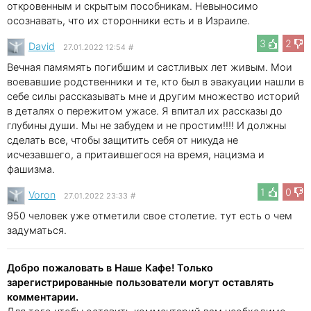
откровенным и скрытым пособникам. Невыносимо
осознавать, что их сторонники есть и в Израиле.
3
2
David
27.01.2022 12:54
#
Вечная памямять погибшим и састливых лет живым. Мои
воевавшие родственники и те, кто был в эвакуации нашли в
себе силы рассказывать мне и другим множество историй
в деталях о пережитом ужасе. Я впитал их рассказы до
глубины души. Мы не забудем и не простим!!!! И должны
сделать все, чтобы защитить себя от никуда не
исчезавшего, а притаившегося на время, нацизма и
фашизма.
1
0
Voron
27.01.2022 23:33
#
950 человек уже отметили свое столетие. тут есть о чем
задуматься.
Добро пожаловать в Наше Кафе! Только
зарегистрированные пользователи могут оставлять
комментарии.