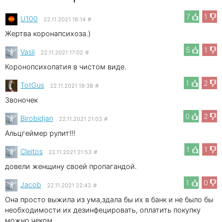
7
1
U100
22.11.2021 16:14
#
Жертва коронапсихоза.)
5
1
Vasil
22.11.2021 17:02
#
Коронопсихопатия в чистом виде.
1
2
TotGus
22.11.2021 18:38
#
Звоночек
0
2
Birobidjan
22.11.2021 21:03
#
Альцгеймер рулит!!!
1
1
Cleitos
22.11.2021 21:53
#
довели женщину своей пропагандой.
1
0
Jacob
22.11.2021 22:43
#
Она просто выжила из ума,здала бы их в банк и не было бы
необходимости их дезинфецировать, оплатить покупку
можно чеком.