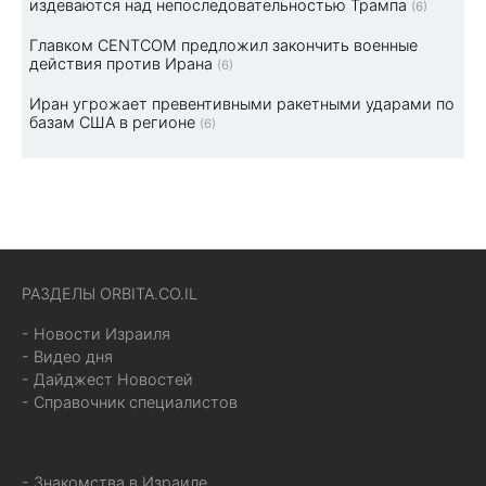
издеваются над непоследовательностью Трампа
(6)
Главком CENTCOM предложил закончить военные
действия против Ирана
(6)
Иран угрожает превентивными ракетными ударами по
базам США в регионе
(6)
РАЗДЕЛЫ ORBITA.CO.IL
- Новости Израиля
- Видео дня
- Дайджест Новостей
- Справочник специалистов
- Знакомства в Израиле