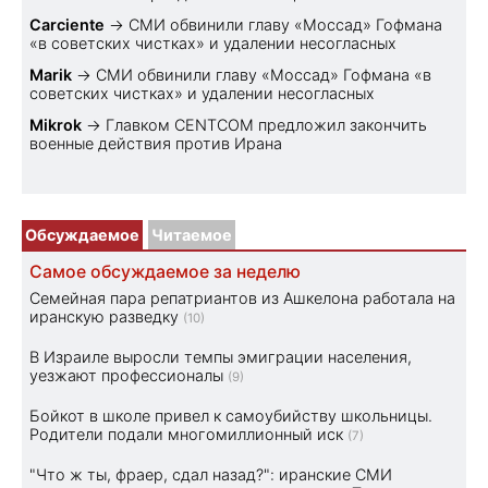
Carciente
→
СМИ обвинили главу «Моссад» Гофмана
«в советских чистках» и удалении несогласных
Marik
→
СМИ обвинили главу «Моссад» Гофмана «в
советских чистках» и удалении несогласных
Mikrok
→
Главком CENTCOM предложил закончить
военные действия против Ирана
Обсуждаемое
Читаемое
Самое обсуждаемое за неделю
Семейная пара репатриантов из Ашкелона работала на
иранскую разведку
(10)
В Израиле выросли темпы эмиграции населения,
уезжают профессионалы
(9)
Бойкот в школе привел к самоубийству школьницы.
Родители подали многомиллионный иск
(7)
"Что ж ты, фраер, сдал назад?": иранские СМИ