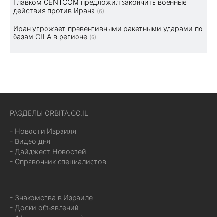
Главком CENTCOM предложил закончить военные
действия против Ирана
(6)
Иран угрожает превентивными ракетными ударами по
базам США в регионе
(6)
РАЗДЕЛЫ ORBITA.CO.IL
- Новости Израиля
- Видео дня
- Дайджест Новостей
- Справочник специалистов
- Знакомства в Израиле
- Доски объявлений