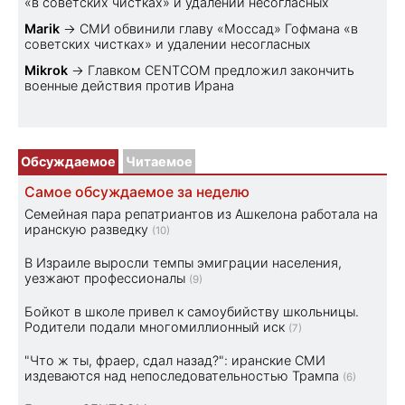
«в советских чистках» и удалении несогласных
Marik
→
СМИ обвинили главу «Моссад» Гофмана «в
советских чистках» и удалении несогласных
Mikrok
→
Главком CENTCOM предложил закончить
военные действия против Ирана
Обсуждаемое
Читаемое
Самое обсуждаемое за неделю
Семейная пара репатриантов из Ашкелона работала на
иранскую разведку
(10)
В Израиле выросли темпы эмиграции населения,
уезжают профессионалы
(9)
Бойкот в школе привел к самоубийству школьницы.
Родители подали многомиллионный иск
(7)
"Что ж ты, фраер, сдал назад?": иранские СМИ
издеваются над непоследовательностью Трампа
(6)