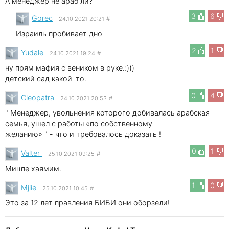
А менеджер не араб ли?
3
6
Gorec
24.10.2021 20:21
#
Израиль пробивает дно
2
1
Yudale
24.10.2021 19:24
#
ну прям мафия с веником в руке.:)))
детский сад какой-то.
0
4
Cleopatra
24.10.2021 20:53
#
" Менеджер, увольнения которого добивалась арабская
семья, ушел с работы «по собственному
желанию» " - что и требовалось доказать !
0
1
Valter
25.10.2021 09:25
#
Мицпе хаямим.
1
0
Mjiie
25.10.2021 10:45
#
Это за 12 лет правления БИБИ они оборзели!