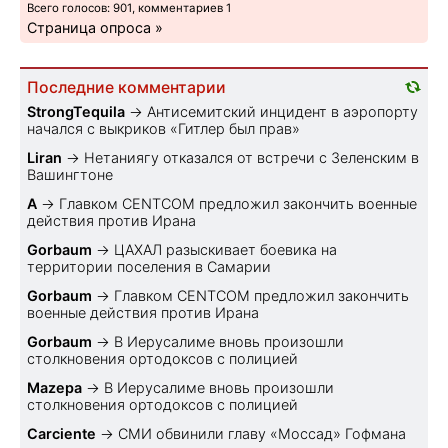
Всего голосов: 901, комментариев 1
Страница опроса »
Последние комментарии
StrongTequila
→
Антисемитский инцидент в аэропорту
начался с выкриков «Гитлер был прав»
Liran
→
Нетаниягу отказался от встречи с Зеленским в
Вашингтоне
A
→
Главком CENTCOM предложил закончить военные
действия против Ирана
Gorbaum
→
ЦАХАЛ разыскивает боевика на
территории поселения в Самарии
Gorbaum
→
Главком CENTCOM предложил закончить
военные действия против Ирана
Gorbaum
→
В Иерусалиме вновь произошли
столкновения ортодоксов с полицией
Mazepa
→
В Иерусалиме вновь произошли
столкновения ортодоксов с полицией
Carciente
→
СМИ обвинили главу «Моссад» Гофмана