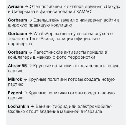
Avraam
→
Отец погибшей 7 октября обвинил «Ликуд»
и Либермана в финансировании ХАМАС
Gorbaum
→
Эдельштейн заявил о намерении войти в
широкую правящую коалицию
Gorbaum
→
WhatsApp захлестнула волна слухов о
теракте в Тель-Авиве, полиция официально
опровергла
Gorbaum
→
Палестинские активисты пришли в
концлагерь в майках с фото террористки
Abram55
→
Крупные политики готовы создать новую
партию
Mikrok
→
Крупные политики готовы создать новую
партию
Evgeni
→
Крупные политики готовы создать новую
партию
Lochankin
→
Бензин, гибрид или электромобиль?
Cколько стоит владение машиной в Израиле