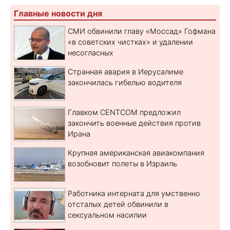
Главные новости дня
СМИ обвинили главу «Моссад» Гофмана
«в советских чистках» и удалении
несогласных
Странная авария в Иерусалиме
закончилась гибелью водителя
Главком CENTCOM предложил
закончить военные действия против
Ирана
Крупная американская авиакомпания
возобновит полеты в Израиль
Работника интерната для умственно
отсталых детей обвинили в
сексуальном насилии