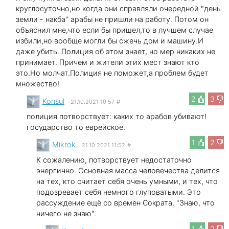
круглосуточно,но когда они справляли очередной "день
земли - накба" арабы не пришли на работу. Потом он
объяснил мне,что если бы пришел,то в лучшем случае
избили,но вообще могли бы сжечь дом и машину.И
даже убить. Полиция об этом знает, но мер никаких не
принимает. Причем и жители этих мест знают кто
это.Но молчат.Полиция не поможет,а проблем будет
множество!
2
3
Konsul
21.10.2021 10:57
#
полиция потворствует: каких то арабов убивают!
государство то еврейское.
1
2
Mikrok
21.10.2021 11:52
#
К сожалению, потворствует недостаточно
энергично. Основная масса человечества делится
на тех, кто считает себя очень умными, и тех, что
подозревает себя немного глуповатыми. Это
рассуждение ещё со времен Сократа. "Знаю, что
ничего не знаю".
1
2