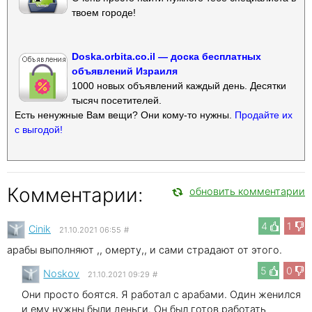
твоем городе!
Doska.orbita.co.il — доска бесплатных
объявлений Израиля
1000 новых объявлений каждый день. Десятки
тысяч посетителей.
Есть ненужные Вам вещи? Они кому-то нужны.
Продайте их
с выгодой!
Комментарии:
обновить комментарии
4
1
Cinik
21.10.2021 06:55
#
арабы выполняют ,, омерту,, и сами страдают от этого.
5
0
Noskov
21.10.2021 09:29
#
Они просто боятся. Я работал с арабами. Один женился
и ему нужны были деньги. Он был готов работать