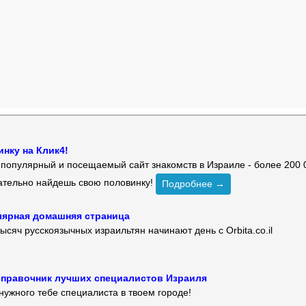
нку на Клик4!
й популярный и посещаемый сайт знакомств в Израиле - более 200 
зательно найдешь свою половинку!
Подробнее →
улярная домашняя страница
ысяч русскоязычных израильтян начинают день с Orbita.co.il
 — справочник лучших специалистов Израиля
нужного тебе специалиста в твоем городе!