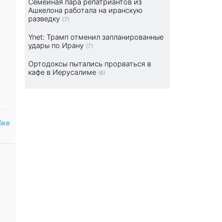
Семейная пара репатриантов из
Ашкелона работала на иранскую
разведку
(7)
Ynet: Трамп отменил запланированные
удары по Ирану
(7)
Ортодоксы пытались прорваться в
кафе в Иерусалиме
(6)
бке