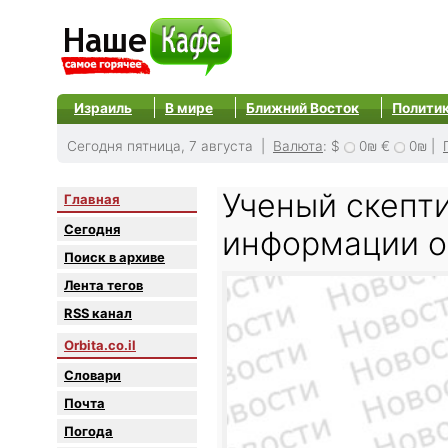
Израиль
В мире
Ближний Восток
Полити
Сегодня пятница, 7 августа |
Валюта
:
$
0₪
€
0₪
|
Ученый скепти
Главная
Сегодня
информации о
Поиск в архиве
Лента тегов
RSS канал
Orbita.co.il
Словари
Почта
Погода