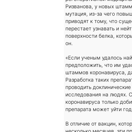
Ризванова, у новых штамм
мутация, из-за чего повы
приводят к тому, что сущ
перестает узнавать и ней
поверхности белка, котор
он.
«Если ученым удалось най
предположить, что им уда
штаммов коронавируса, да
Разработка таких препара
проводить доклинические
исследования на людях. 
коронавируса только доби
препарата может уйти год
В отличие от вакцин, кот
несколько месяцев, эти п