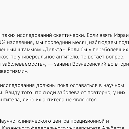
м таких исследований скептически. Если взять Израи
60% населения, мы последний месяц наблюдаем по
ленный штаммом «Дельта». Если бы у переболевших
ое-то универсальное антитело, то встает вопрос,
 заболеваемость», — заявил Вознесенский во вторн
звестиями».
 исследования должны пока оставаться в научном
м. Ввиду того что люди заболевают повторно, у них
нтитела, либо их антитела не являются
Научно-клинического центра прецизионной и
 Казанского федерального университета Альберта