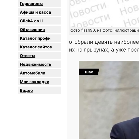
Гороскопы
Афиша и касса
Click4.co.il
Объявления
фото flash90. на фото: иллюстрац
Каталог профи
отобрали девять наиболе
Каталог сайтов
их на грызунах, а уже по
Oтветы
Недвижимость
Автомобили
Мои закладки
Видео