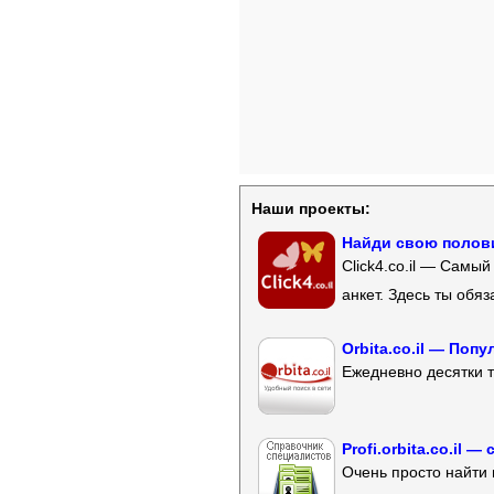
Наши проекты:
Найди свою полови
Click4.co.il — Самы
анкет. Здесь ты обя
Orbita.co.il — Поп
Ежедневно десятки т
Profi.orbita.co.il
Очень просто найти 