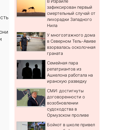
В Израиле
зафиксирован первый
смертельный случай от
ость
лихорадки Западного
Нила
они
У многоэтажного дома
и
в Северном Тель-Авиве
взорвалась осколочная
граната
Семейная пара
репатриантов из
Ашкелона работала на
иранскую разведку
СМИ: достигнуты
договоренности о
возобновлении
судоходства в
Ормузском проливе
Бойкот в школе привел