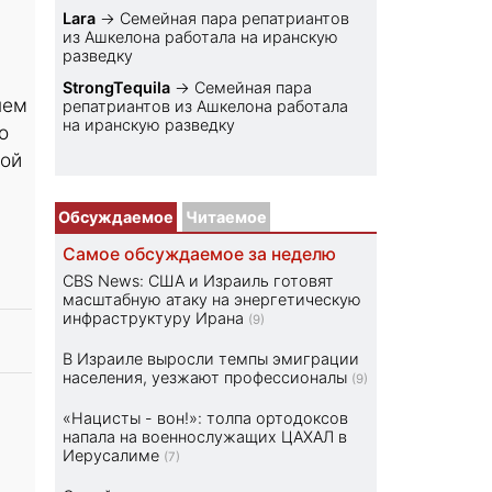
Lara
→
Семейная пара репатриантов
из Ашкелона работала на иранскую
разведку
StrongTequila
→
Семейная пара
нем
репатриантов из Ашкелона работала
на иранскую разведку
о
ной
Обсуждаемое
Читаемое
Самое обсуждаемое за неделю
CBS News: США и Израиль готовят
масштабную атаку на энергетическую
инфраструктуру Ирана
(9)
В Израиле выросли темпы эмиграции
населения, уезжают профессионалы
(9)
«Нацисты - вон!»: толпа ортодоксов
напала на военнослужащих ЦАХАЛ в
Иерусалиме
(7)