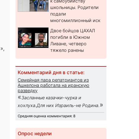
к самоубийству
школьницы. Родители
подали
многомиллионный иск
Двое бойцов ЦАХАЛ
погибли в Южном
Ливане, четверо
»,
тяжело ранены
Комментарий дня в статье:
Семейная пара репатриантов из
Ашкелона работала на иранскую
разведку
«
Засланные казачки-чурка и
»
хохлуха.Для них Израиль-не Родина.
Средняя оценка комментария: 8
Опрос недели