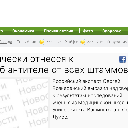
ка
Экономика
Происшествия
Фото
Здоровье
Погода
:
Тель Авив
:
Хайфа
:
Иерусалим
25° - 32°
23° - 29°
чески отнесся к
б антителе от всех штаммо
Российский эксперт Сергей
Вознесенский выразил недове
к результатам исследований
ученых из Медицинской школ
Университета Вашингтона в Се
Луисе.