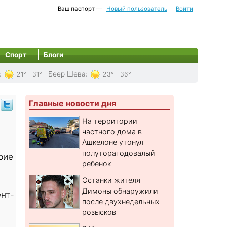
Ваш паспорт —
Новый пользователь
Войти
Спорт
Блоги
:
Беер Шева
:
21° - 31°
23° - 36°
Главные новости дня
в
На территории
частного дома в
Ашкелоне утонул
полуторагодовалый
рие
ребенок
Останки жителя
ы
Димоны обнаружили
нт-
после двухнедельных
розысков