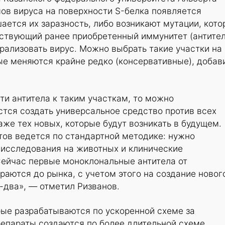
ов вируса на поверхности S-белка появляется
шается их заразность, либо возникают мутации, кот
ествующий ранее приобретенный иммунитет (антител
трализовать вирус. Можно выбрать такие участки на
ые меняются крайне редко (консервативные), добав
ти антитела к таким участкам, то можно
стся создать универсальное средство против всех
же тех новых, которые будут возникать в будущем.
тов ведется по стандартной методике: нужно
 исследования на животных и клинические
Сейчас первые моноклональные антитела от
раются до рынка, с учетом этого на создание новог
-два», — отметил Ризванов.
орые разрабатываются по ускоренной схеме за
репараты создаются по более длительной схеме,