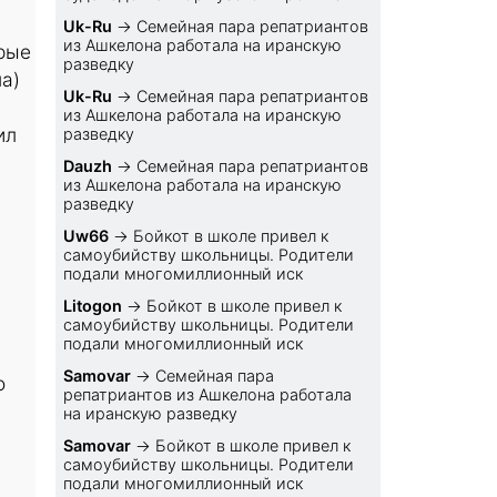
Uk-Ru
→
Семейная пара репатриантов
из Ашкелона работала на иранскую
орые
разведку
а)
Uk-Ru
→
Семейная пара репатриантов
из Ашкелона работала на иранскую
ил
разведку
Dauzh
→
Семейная пара репатриантов
из Ашкелона работала на иранскую
разведку
Uw66
→
Бойкот в школе привел к
самоубийству школьницы. Родители
подали многомиллионный иск
Litogon
→
Бойкот в школе привел к
самоубийству школьницы. Родители
подали многомиллионный иск
Samovar
→
Семейная пара
о
репатриантов из Ашкелона работала
на иранскую разведку
Samovar
→
Бойкот в школе привел к
самоубийству школьницы. Родители
подали многомиллионный иск