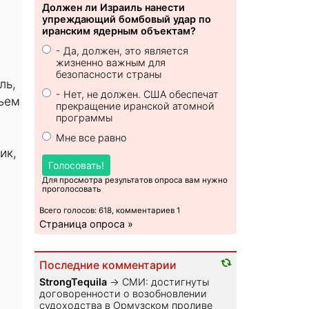
Должен ли Израиль нанести
упреждающий бомбовый удар по
иранским ядерным объектам?
- Да, должен, это является
жизненно важным для
безопасности страны
ль,
- Нет, не должен. США обеспечат
дъем
прекращение иранской атомной
программы
Мне все равно
ик,
Голосовать!
Для просмотра результатов опроса вам нужно
проголосовать
Всего голосов: 618, комментариев 1
Страница опроса »
Последние комментарии
StrongTequila
→
СМИ: достигнуты
договоренности о возобновлении
судоходства в Ормузском проливе