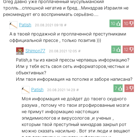
Greg давно уже проплаченный мусульманский
тролль...сплошной негатив и бред...Минздрав Израиля не
рекомендует его воспринимать серьёзно....
10
10
Patish
20.08.2021 09:18
#
А в твоей продажной и проплаченной преступниками
оффициальной прессе , только позитив )))
3
12
Shimon77
20.08.2021 12:05
#
Patish,а ты из какой прессы черпаешь информацию?
Или у тебя есть своя сеть информаторов,честных и
объективных?
Или твоя информация на потолке и заборе написана?
7
3
Patish
20.08.2021 14:29
#
Моя информация не дойдет до твоего скудного
разума , потому что твои атрофированные мозги
не примут информацию настоящих
эпидимиологов и вирусологов ,и ученых ,
которым твой преступный минздрав закрыл рот
можно сказать насильно . Вот эти люди и вещают