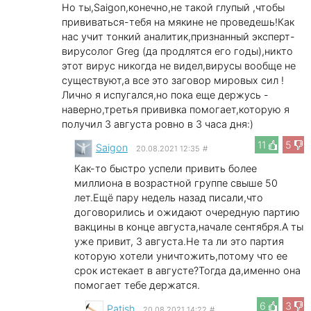
Но ты,Saigon,конечно,не такой глупый ,чтобы
прививаться-тебя на мякине не проведешь!Как
нас учит тонкий аналитик,признанный эксперт-
вирусолог Greg (да продлятся его годы),никто
этот вирус никогда не видел,вирусы вообще не
существуют,а все это заговор мировых сил !
Лично я испугался,но пока еще держусь -
наверно,третья прививка помогает,которую я
получил 3 августа ровно в 3 часа дня:)
11
5
Saigon
20.08.2021 12:35
#
Как-то быстро успели привить более
миллиона в возрастной группе свыше 50
лет.Ещё пару недель назад писали,что
договорились и ожидают очередную партию
вакцины в конце августа,начале сентября.А ты
уже привит, 3 августа.Не та ли это партия
которую хотели уничтожить,потому что ее
срок истекает в августе?Тогда да,именно она
помогает тебе держатся.
6
3
Patish
20.08.2021 14:22
#