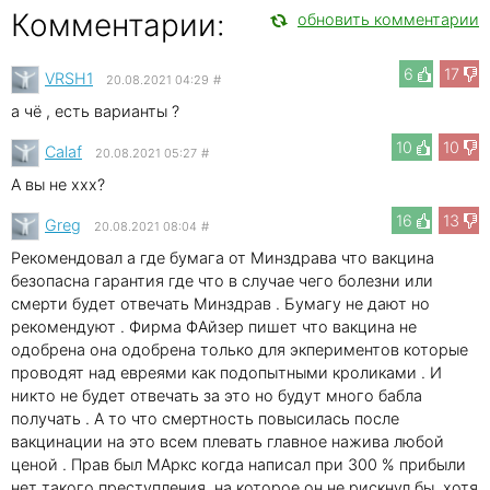
Комментарии:
обновить комментарии
6
17
VRSH1
20.08.2021 04:29
#
а чё , есть варианты ?
10
10
Calaf
20.08.2021 05:27
#
А вы не xxx?
16
13
Greg
20.08.2021 08:04
#
Рекомендовал а где бумага от Минздрава что вакцина
безопасна гарантия где что в случае чего болезни или
смерти будет отвечать Минздрав . Бумагу не дают но
рекомендуют . Фирма ФАйзер пишет что вакцина не
одобрена она одобрена только для экпериментов которые
проводят над евреями как подопытными кроликами . И
никто не будет отвечать за это но будут много бабла
получать . А то что смертность повысилась после
вакцинации на это всем плевать главное нажива любой
ценой . Прав был МАркс когда написал при 300 % прибыли
нет такого преступления, на которое он не рискнул бы, хотя