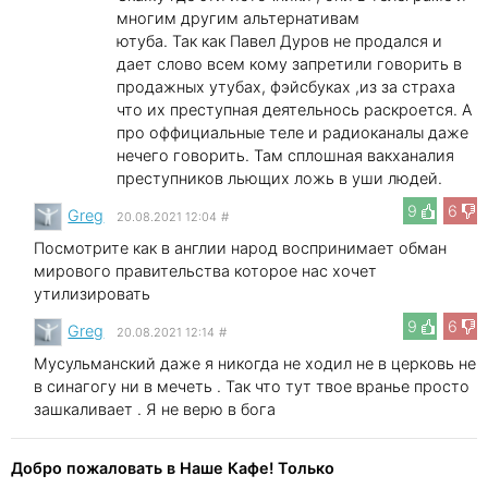
многим другим альтернативам
ютуба. Так как Павел Дуров не продался и
дает слово всем кому запретили говорить в
продажных утубах, фэйсбуках ,из за страха
что их преступная деятельнось раскроется. А
про оффициальные теле и радиоканалы даже
нечего говорить. Там сплошная вакханалия
преступников льющих ложь в уши людей.
9
6
Greg
20.08.2021 12:04
#
Посмотрите как в англии народ воспринимает обман
мирового правительства которое нас хочет
утилизировать
9
6
Greg
20.08.2021 12:14
#
Мусульманский даже я никогда не ходил не в церковь не
в синагогу ни в мечеть . Так что тут твое вранье просто
зашкаливает . Я не верю в бога
Добро пожаловать в Наше Кафе! Только