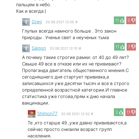
пальцем в небо.
Как и всегда:)
11
5
Greg
20.08.2021 12:05
#
Глупых всегда намного больше . Это закон
природы . Ученье свет а неученых тьма
11
7
Saigon
20.08.2021 12:10
#
А почему такие строгие рамки: от 40 до 49 лет?
Свыше 49 все в отказе или их не прививают?
Пропаганда двигатель общественного мнения.С
сегодняшнего дня стартует прививка,а
записавшихся уже десятки тысяч и все в строго
определенной возрастной категории.И главное
статистика уже готова,прям к дню начала
вакцинации.
3
11
Shimon77
20.08.2021 12:20
#
Те ,кто старше 49 ,уже давно прививаются,а
сейчас просто снизили возраст групп
населения.