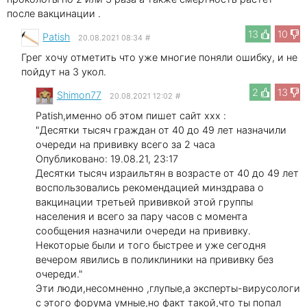
после вакцинации .
13
10
Patish
20.08.2021 08:34
#
Грег хочу отметить что уже многие поняли ошибку, и не
пойдут на 3 укол.
2
13
Shimon77
20.08.2021 12:02
#
Patish,именно об этом пишет сайт ххх :
"Десятки тысяч граждан от 40 до 49 лет назначили
очереди на прививку всего за 2 часа
Опубликовано: 19.08.21, 23:17
Десятки тысяч израильтян в возрасте от 40 до 49 лет
воспользовались рекомендацией минздрава о
вакцинации третьей прививкой этой группы
населения и всего за пару часов с момента
сообщения назначили очереди на прививку.
Некоторые были и того быстрее и уже сегодня
вечером явились в поликлиники на прививку без
очереди."
Эти люди,несомненно ,глупые,а эксперты-вирусологи
с этого форума умные,но факт такой,что ты попал