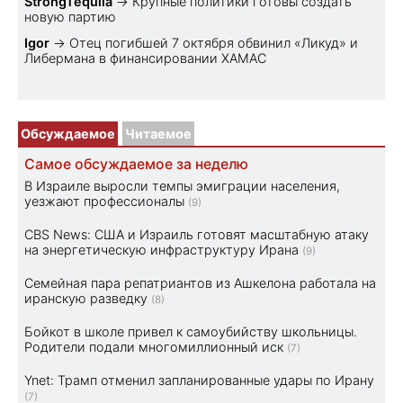
StrongTequila
→
Крупные политики готовы создать
новую партию
Igor
→
Отец погибшей 7 октября обвинил «Ликуд» и
Либермана в финансировании ХАМАС
Обсуждаемое
Читаемое
Самое обсуждаемое за неделю
В Израиле выросли темпы эмиграции населения,
уезжают профессионалы
(9)
CBS News: США и Израиль готовят масштабную атаку
на энергетическую инфраструктуру Ирана
(9)
Семейная пара репатриантов из Ашкелона работала на
иранскую разведку
(8)
Бойкот в школе привел к самоубийству школьницы.
Родители подали многомиллионный иск
(7)
Ynet: Трамп отменил запланированные удары по Ирану
(7)