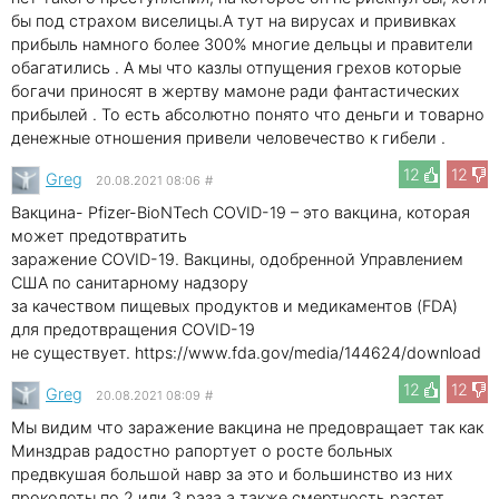
бы под страхом виселицы.А тут на вирусах и прививках
прибыль намного более 300% многие дельцы и правители
обагатились . А мы что казлы отпущения грехов которые
богачи приносят в жертву мамоне ради фантастических
прибылей . То есть абсолютно понято что деньги и товарно
денежные отношения привели человечество к гибели .
12
12
Greg
20.08.2021 08:06
#
Вакцина- Pfizer-BioNTech COVID-19 – это вакцина, которая
может предотвратить
заражение COVID-19. Вакцины, одобренной Управлением
США по санитарному надзору
за качеством пищевых продуктов и медикаментов (FDA)
для предотвращения COVID-19
не существует. https://www.fda.gov/media/144624/download
12
12
Greg
20.08.2021 08:09
#
Мы видим что заражение вакцина не предовращает так как
Минздрав радостно рапортует о росте больных
предвкушая большой навр за это и большинство из них
проколоты по 2 или 3 раза а также смертность растет