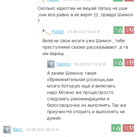
Сколько идиотам не вешай лапшу на уши
,они все равно в ее верят ))) ,правда Шимон
?
7
3
Patish
20.08.2021 14:24
#
Включи свои мозги уже Шимон , тебе
преступники сказки рассказывают ,а тв
им вериш
9
3
Saigon
20.08.2021 14:31
#
А зачем Шимону такая
обременительная роскошь,как
мозги.Которую ещё и включать
надо.Можно же проще,просто
следовать рекомендациям и
безоговорочно их выполнять.Так же
приучен.Не спорить и выполнять не
думая.
8
12
Alerc
20.08.2021 08:45
#