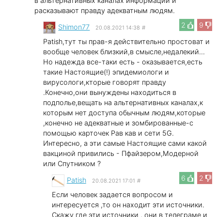
в альтернативных каналах информации и
расказывают правду адекватным людям.
2
9
Shimon77
20.08.2021 14:38
#
Patish,тут ты прав-я действительно простоват и
вообще человек близкий,в смысле,недалекий...
Но надежда все-таки есть - оказывается,есть
такие Настоящие(!) эпидемиологи и
вирусологи,кторые говорят правду
.Конечно,они вынуждены находиться в
подполье,вещать на альтернативных каналах,к
которым нет доступа обычным людям,которые
,конечно не адекватные и зомбированные-с
помощью карточек Рав кав и сети 5G.
Интересно, а эти самые Настоящие сами какой
вакциной привились - Пфайзером,Модерной
или Спутником ?
6
2
Patish
20.08.2021 17:01
#
Если человек задается вопросом и
интересуется ,то он находит эти источники.
Скажу где эти источники , они в телеграме и