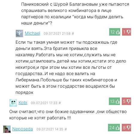
Паниковский с Шурой Балагановым уже пытаются
спрашивать великого комбинатора в лице
партнеров по коалиции "когда мы будем делить
наши деньги"?
12
1
Michael
09.07.2021 21:58
#
Если ты такая умная может ты подскажешь где
деньги взять.Эта братия привыкла все
нахаляву.Работать мы не хотим,служить мы не
хотим,штамповать детей мы хотим,кстати это дело
нехитрое,и при этом мы хотим все льготы от
государства..И не надо все валить на
Либермана.Побольше бы таких комбинаторов и
может быть в этом государстве воцарился бы
порядок
13
5
Kobi
09.07.2021 17:33
#
Они считают,что они божие одуванчики ,они общество
которые не хотят работать !!!
24
8
Neposeda
09.07.2021 14:35
#