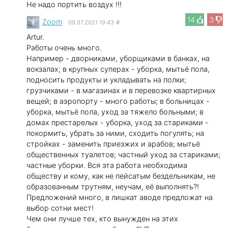
Не надо портить воздух !!!
14
3
Zoom
09.07.2021 19:43
#
Artur.
Работы очень много.
Например - дворниками, уборщиками в банках, на
вокзалах; в крупных суперах - уборка, мытьё пола,
подносить продукты и укладывать на полки;
грузчиками - в магазинах и в перевозке квартирных
вещей; в аэропорту - много работы; в больницах -
уборка, мытьё пола, уход за тяжело больными; в
домах престарелых - уборка, уход за стариками -
покормить, убрать за ними, сходить погулять; на
стройках - заменить приезжих и арабов; мытьё
общественных туалетов; частный уход за стариками;
частные уборки. Вся эта работа необходима
обществу и кому, как не пейсатым бездельникам, не
образованным трутням, неучам, её выполнять?!
Предложений много, в лишкат аводе предложат на
выбор сотни мест!
Чем они лучше тех, кто вынужден на этих