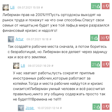
21
6
Lili
09.07.2021 15:59
#
Либерман прав на 200%!!!!Пусть ортодоксы выходят на
рынок труда и покажут на что они способны.Спасут свои
семьи от нищеты,не будет уже той лафы,в мире разразился
финансовый кризис и надолго!
5
30
Artur
09.07.2021 16:18
#
Так создайте рабочие места сначала, а потом боритесь
с безработицей, но Либерман все делает через задницу
как и все его земляки.
21
6
Lili
09.07.2021 16:29
#
У нас хватает работы,пусть сократят приплыв
иностранных рабочих,которые работают за
копейки.Тогда и места рабочие найдутся и кризис
снизится!Либерман умный человек и всё рассчитал
правильно,никто эту общину содержать просто так
не будет!!!!Времена не те!!!!
2
0
Jose
10.07.2021 12:14
#