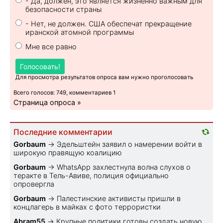
- Да, должен, это является жизненно важным для
безопасности страны
- Нет, не должен. США обеспечат прекращение
иранской атомной программы
Мне все равно
Голосовать!
Для просмотра результатов опроса вам нужно проголосовать
Всего голосов: 749, комментариев 1
Страница опроса »
Последние комментарии
Gorbaum
→
Эдельштейн заявил о намерении войти в
широкую правящую коалицию
Gorbaum
→
WhatsApp захлестнула волна слухов о
теракте в Тель-Авиве, полиция официально
опровергла
Gorbaum
→
Палестинские активисты пришли в
концлагерь в майках с фото террористки
Abram55
→
Крупные политики готовы создать новую