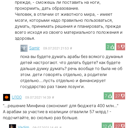
прежде, - сможешь ли поставить на ноги,
прокормить, дать образование.
Человек, в отличии от животного мира, - имеет
мозги, которыми надо правильно пользоваться,
думать, принимать решения и планировать, прежде
всего исходя из своего материального положения и
здоровья.
2
5
Samir
09.07.2021 21:53
#
пока вы будете думать арабы без всякого думанья
детей настрогают. что делать будете? как будете
дальше думку думать? речь вообще то была не об
этом. дети говорять отдельно, а родители
отдельно....пусть отдельно и финансирует
государство раз такие лозунги.
7
27
U100
09.07.2021 14:39
#
"...решение Минфина сэкономит для бюджета 400 млн..."
А арабам за участие в коалиции отвалили 57 млрд.! -
подсчитайте, во сколько раз больше.
12
27
Vadim
09.07.2021 14:45
#