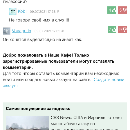
пылесосии?
4
5
Kobi
09.07.2021 17:38
#
Не говори своё имя в слух !!!
7
9
Vovaputin
09.07.2021 17:09
#
Он хочется выделится,но не знает как.
Добро пожаловать в Наше Кафе! Только
зарегистрированные пользователи могут оставлять
комментарии.
Для того чтобы оставить комментарий вам необходимо
войти или создать новый аккаунт на сайте..
Создать новый
аккаунт
Самое популярное за неделю:
CBS News: США и Израиль готовят
масштабную атаку на
энергетическую инфраструктуру