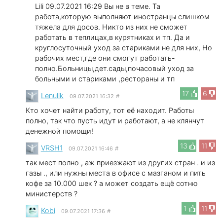
Lili 09.07.2021 16:29 Вы не в теме. Та
работа,которую выполняют иностранцы слишком
тяжела для досов. Никто из них не сможет
работать в теплицах,в курятниках и тп. Да и
круглосуточный уход за стариками не для них, Но
рабочих мест,где они смогут работать-
полно.Больницы,дет.сады,почасовый уход за
больными и стариками ,рестораны и тп
17
6
Lenulik
09.07.2021 16:32
#
Кто хочет найти работу, тот её находит. Работы
полно, так что пусть идут и работают, а не клянчут
денежной помощи!
13
11
VRSH1
09.07.2021 16:46
#
так мест полно , аж приезжают из других стран . и из
газы ., или нужны места в офисе с мазганом и пить
кофе за 10.000 шек ? а может создать ещё сотню
министерств ?
1
11
Kobi
09.07.2021 17:36
#