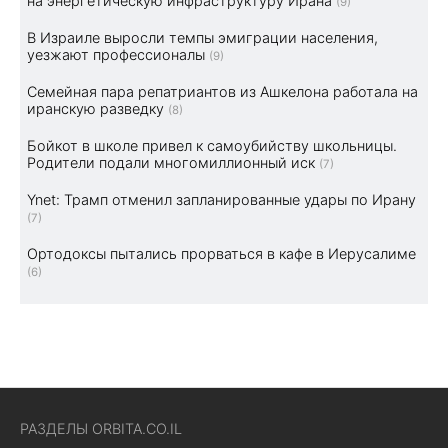
на энергетическую инфраструктуру Ирана
(9)
В Израиле выросли темпы эмиграции населения,
уезжают профессионалы
(9)
Семейная пара репатриантов из Ашкелона работала на
иранскую разведку
(8)
Бойкот в школе привел к самоубийству школьницы.
Родители подали многомиллионный иск
(7)
Ynet: Трамп отменил запланированные удары по Ирану
(7)
Ортодоксы пытались прорваться в кафе в Иерусалиме
(6)
РАЗДЕЛЫ ORBITA.CO.IL