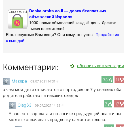
Doska.orbita.co.il — доска бесплатных
объявлений Израиля
1000 новых объявлений каждый день. Десятки
тысяч посетителей.
Есть ненужные Вам вещи? Они кому-то нужны.
Продайте их
с выгодой!
Комментарии:
обновить комментарии
33
11
Mazepa
09.07.2021 14:31
#
а чем мои дети отличаются от ортодоксов ? у свецких оба
родителя работают и никаких скидок
7
17
Oleg63
09.07.2021 14:52
#
У вас есть зарплата и по логике предыдущей власти вы
можете оплачивать продленку самостоятельно.