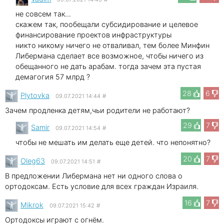
не совсем так...
скажем так, пообещали субсидирование и целевое
финансирование проектов инфраструктуры
никто никому ничего не отваливал, тем более Минфин
Либермана сделает все возможное, чтобы ничего из
обещанного не дать арабам. тогда зачем эта пустая
демагогия 57 млрд ?
28
6
Plytovka
09.07.2021 14:44
#
Зачем продленка детям,чьи родители не работают?
29
7
Samir
09.07.2021 14:54
#
чтобы не мешать им делать еще детей. что непонятно?
20
7
Oleg63
09.07.2021 14:51
#
В предложении Либермана нет ни одного слова о
ортодоксам. Есть условие для всех граждан Израиля.
16
7
Mikrok
09.07.2021 15:42
#
Ортодоксы играют с огнём.