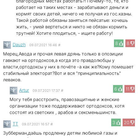
благородных местах работать?! Почему-то, те, кто
работает на таких местах - зарабатывают деньги и
кормят своих детей, ничего не получая из гос.казны.
Такой работой обязаны заняться пейсатые: хочешь
жить, - умей вертеться и никто не обязан кормить
трутней! Хотите плодиться, - ищите работу!
8
8
Dauzh
09.07.2021 16:46
#
Mерец,Aвода и прочая левая дрянь только в опозиции
гавкают на ортодоксов,а когда это правдолюбцы у
власти,ортодоксы у них в почёте -а как же?Кому помешает
стабильный электорат?Вот и вся "принципиальность"
леваков.
6
11
Artur
09.07.2021 17:37
#
Могу тебя расстроить, правозащитные и женские
организации тоже поддерживают ортодоксов, хотя
состоят из светских , арабов и сексменьшинств.
3
20
TT
09.07.2021 16:57
#
Зубберман,даёшь продленку детям любимой газы и