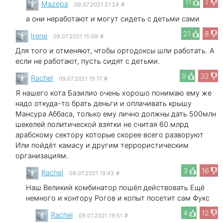
11
1
Mazepa
09.07.2021 21:24
#
а они неработают и могут сидеть с детьми сами
21
8
Irene
09.07.2021 15:09
#
Для того и отменяют, чтобы ортодоксы шли работать. А
если не работают, пусть сидят с детьми.
9
32
Rachel
09.07.2021 15:17
#
Я нашего кота Базилио очень хорошо понимаю ему же
надо откуда-то брать деньги и оплачивать крышу
Мансура Аббаса, только ему лично должны дать 500млн
шекелей политической взятки не считая 60 млрд
арабскому сектору которые скорее всего разворуют
Или пойдёт камасу и другим террористическим
организациям.
3
16
Rachel
09.07.2021 19:43
#
Наш Великий комбинатор пошёл действовать Ещё
немного и контору Рогов и копыт посетит сам Фукс
4
12
Rachel
09.07.2021 19:51
#