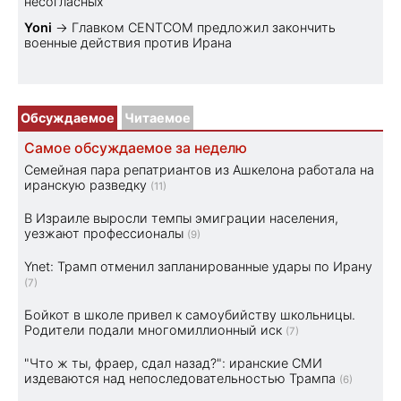
несогласных
Yoni
→
Главком CENTCOM предложил закончить
военные действия против Ирана
Обсуждаемое
Читаемое
Самое обсуждаемое за неделю
Семейная пара репатриантов из Ашкелона работала на
иранскую разведку
(11)
В Израиле выросли темпы эмиграции населения,
уезжают профессионалы
(9)
Ynet: Трамп отменил запланированные удары по Ирану
(7)
Бойкот в школе привел к самоубийству школьницы.
Родители подали многомиллионный иск
(7)
"Что ж ты, фраер, сдал назад?": иранские СМИ
издеваются над непоследовательностью Трампа
(6)