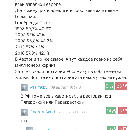
всей западной европе.
Доля живущих в аренде и в собственном жилье в
Германии:
Год Аренда Своё
1998 59,7% 40,3%
2003 57% 43%
2008 56,8% 43,2%
2013 57% 43%
2018 57,9% 42,1%
В Австрии то же самое. А тут каждое говно из себя
миллионера корчит.
Зато в сраной Болгарии 90% живут в собственном
жилье. Вот только Болгария эта никому нах не нужна.
5
25
Valumsky
26.06.2021 15:24
#
В РФ тоже все в квартирах . а ресторан под
Пятерочкой или Перекрестком
14
8
George Sand
26.06.2021 15:32
#
xxx
4
3