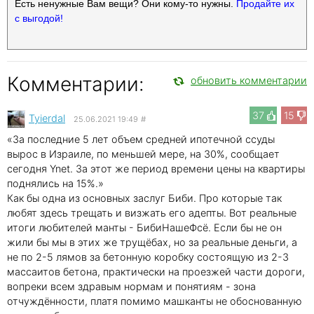
Есть ненужные Вам вещи? Они кому-то нужны.
Продайте их
с выгодой!
Комментарии:
обновить комментарии
37
15
Tyierdal
25.06.2021 19:49
#
«За последние 5 лет объем средней ипотечной ссуды
вырос в Израиле, по меньшей мере, на 30%, сообщает
сегодня Ynet. За этот же период времени цены на квартиры
поднялись на 15%.»
Как бы одна из основных заслуг Биби. Про которые так
любят здесь трещать и визжать его адепты. Вот реальные
итоги любителей манты - БибиНашеФсё. Если бы не он
жили бы мы в этих же трущёбах, но за реальные деньги, а
не по 2-5 лямов за бетонную коробку состоящую из 2-3
массаитов бетона, практически на проезжей части дороги,
вопреки всем здравым нормам и понятиям - зона
отчуждённости, платя помимо машканты не обоснованную