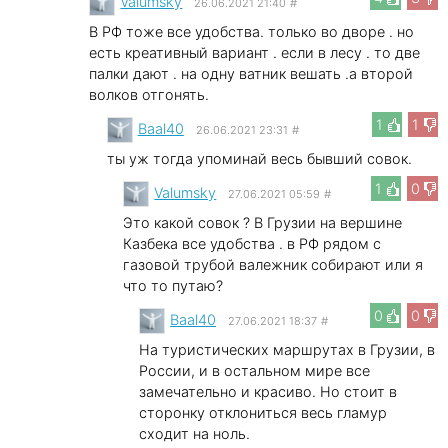
Valumsky
26.06.2021 21:40
#
В РФ тоже все удобства. только во дворе . но
есть креативный вариант . если в лесу . то две
палки дают . на одну ватник вешать .а второй
волков отгонять.
1
1
Baal40
26.06.2021 23:31
#
ты уж тогда упоминай весь бывший совок.
1
0
Valumsky
27.06.2021 05:59
#
Это какой совок ? В Грузии на вершине
Казбека все удобства . в РФ рядом с
газовой трубой валежник собирают или я
что то путаю?
0
0
Baal40
27.06.2021 18:37
#
На туристических маршрутах в Грузии, в
России, и в остальном мире все
замечательно и красиво. Но стоит в
сторонку отклониться весь гламур
сходит на ноль.