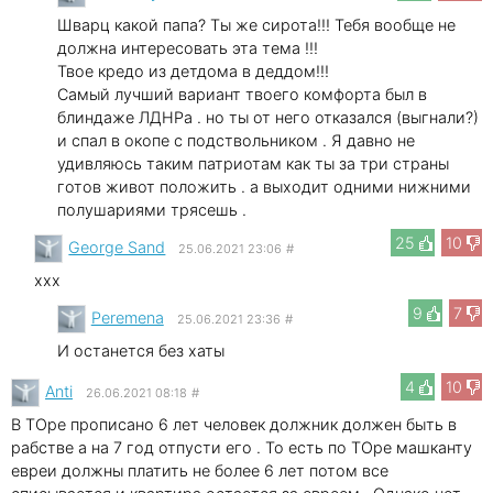
Шварц какой папа? Ты же сирота!!! Тебя вообще не
должна интересовать эта тема !!!
Твое кредо из детдома в деддом!!!
Самый лучший вариант твоего комфорта был в
блиндаже ЛДНРа . но ты от него отказался (выгнали?)
и спал в окопе с подствольником . Я давно не
удивляюсь таким патриотам как ты за три страны
готов живот положить . а выходит одними нижними
полушариями трясешь .
25
10
George Sand
25.06.2021 23:06
#
xxx
9
7
Peremena
25.06.2021 23:36
#
И останется без хаты
4
10
Anti
26.06.2021 08:18
#
В ТОре прописано 6 лет человек должник должен быть в
рабстве а на 7 год отпусти его . То есть по ТОре машканту
евреи должны платить не более 6 лет потом все