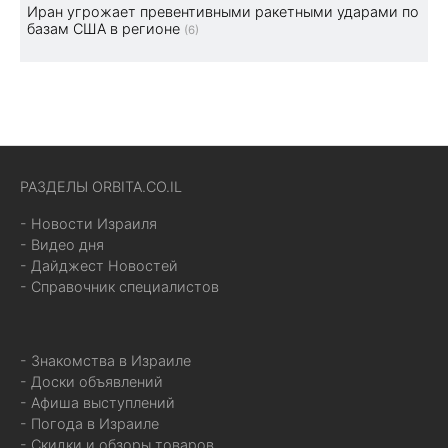
Иран угрожает превентивными ракетными ударами по
базам США в регионе
(6)
РАЗДЕЛЫ ORBITA.CO.IL
- Новости Израиля
- Видео дня
- Дайджест Новостей
- Справочник специалистов
- Знакомства в Израиле
- Доски объявлений
- Афиша выступлений
- Погода в Израиле
- Скидки и обзоры товаров