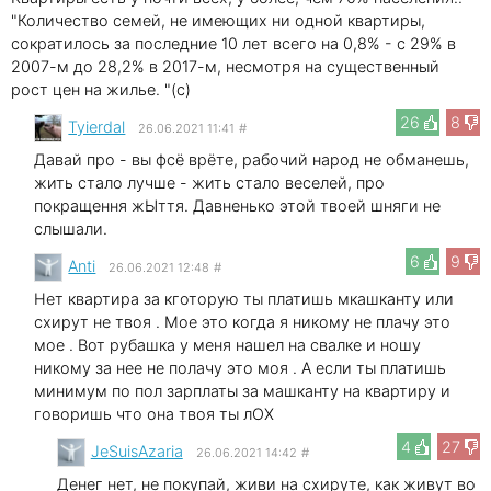
"Количество семей, не имеющих ни одной квартиры,
сократилось за последние 10 лет всего на 0,8% - с 29% в
2007-м до 28,2% в 2017-м, несмотря на существенный
рост цен на жилье. "(c)
26
8
Tyierdal
26.06.2021 11:41
#
Давай про - вы фсё врёте, рабочий народ не обманешь,
жить стало лучше - жить стало веселей, про
покращення жЫття. Давненько этой твоей шняги не
слышали.
6
9
Anti
26.06.2021 12:48
#
Нет квартира за кготорую ты платишь мкашканту или
схирут не твоя . Мое это когда я никому не плачу это
мое . Вот рубашка у меня нашел на свалке и ношу
никому за нее не полачу это моя . А если ты платишь
минимум по пол зарплаты за машканту на квартиру и
говоришь что она твоя ты лОХ
4
27
JeSuisAzaria
26.06.2021 14:42
#
Денег нет, не покупай, живи на схируте, как живут во