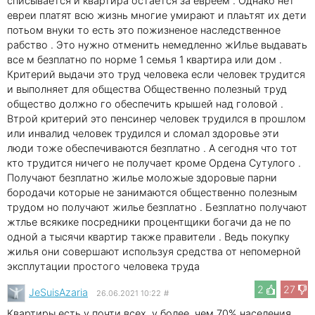
списывается и квартира остается за евреем . Однако нет
евреи платят всю жизнь многие умирают и плаьтят их дети
потьом внуки то есть это пожизненое наследственное
рабство . Это нужно отменить немедленно жИлье выдавать
все м безплатно по норме 1 семья 1 квартира или дом .
Критерий выдачи это труд человека если человек трудится
и выполняет для общества Общественно полезный труд
общество должно го обеспечить крышей над головой .
Втрой критерий это пенсинер человек трудился в прошлом
или инвалид человек трудился и сломал здоровье эти
люди тоже обеспечиваются безплатно . А сегодня что тот
кто трудится ничего не получает кроме Ордена Сутулого .
Получают безплатно жилье моложые здоровые парни
бородачи которые не занимаются общественно полезным
трудом но получают жилье безплатно . Безплатно получают
жтлье всякике посредники процентщики богачи да не по
одной а тысячи квартир также правители . Ведь покупку
жилья они совершают используя средства от непомерной
эксплутации простого человека труда
2
27
JeSuisAzaria
26.06.2021 10:22
#
Квартиры есть у почти всех, у более, чем 70% населения..