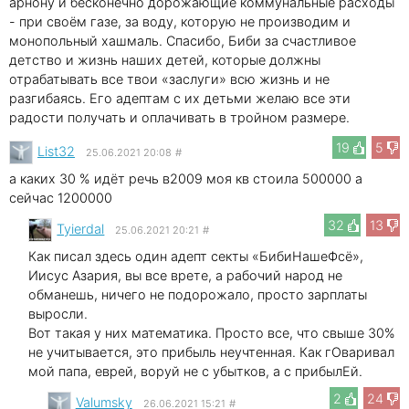
арнону и бесконечно дорожающие коммунальные расходы
- при своём газе, за воду, которую не производим и
монопольный хашмаль. Спасибо, Биби за счастливое
детство и жизнь наших детей, которые должны
отрабатывать все твои «заслуги» всю жизнь и не
разгибаясь. Его адептам с их детьми желаю все эти
радости получать и оплачивать в тройном размере.
19
5
List32
25.06.2021 20:08
#
а каких 30 % идёт речь в2009 моя кв стоила 500000 а
сейчас 1200000
32
13
Tyierdal
25.06.2021 20:21
#
Как писал здесь один адепт секты «БибиНашеФсё»,
Иисус Азария, вы все врете, а рабочий народ не
обманешь, ничего не подорожало, просто зарплаты
выросли.
Вот такая у них математика. Просто все, что свыше 30%
не учитывается, это прибыль неучтенная. Как гОваривал
мой папа, еврей, воруй не с убытков, а с прибылЕй.
2
24
Valumsky
26.06.2021 15:21
#