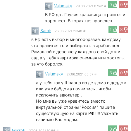
0
0
Valumsky
28.06.2021 07:42
#
В РФ да . Грузия красавица строится и
хорошеет. В горах газ проведен.
1
8
Samir
26.06.2021 23:48
#
в Рф есть выбор и многообразие. каждому
что нравится то и выбирают. в арабов под
Рамаллой в деревне у каждого свой дом и
сад а у тебя квартирка съемная или хостель.
за что боролся.
3
0
Valumsky
27.06.2021 05:57
#
а у тебя как у Шварца из детдома в деддом
или уже бабдома появились . чтобы
исключить адюльтер .
Но мне вы уже нравитесь вместо
виртуальной страны "Россия" пишите
существующую на карте РФ !!!! Уважать
начинаю Вас мадам.
0
0
Mikrok
27.06.2021 10:56
#