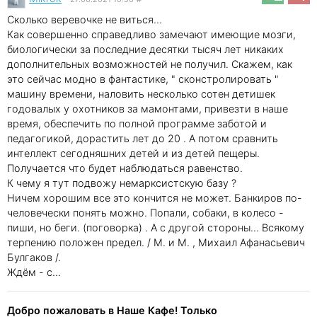
Сколько веревочке не виться...
Как совершенно справедливо замечают имеющие мозги,
биологически за последние десятки тысяч лет никаких
дополнительных возможностей не получил. Скажем, как
это сейчас модно в фантастике, " сконстролировать "
машину времени, наловить несколько сотен детишек
годовалых у охотников за мамонтами, привезти в наше
время, обеспечить по полной программе заботой и
педагогикой, дорастить лет до 20 . А потом сравнить
интеллект сегодняшних детей и из детей пещеры.
Получается что будет наблюдаться равенство.
К чему я тут подвожу немарксистскую базу ?
Ничем хорошим все это кончится не может. Банкиров по-
человечески понять можно. Попали, собаки, в колесо -
пиши, но беги. (поговорка) . А с другой стороны... Всякому
терпению положен предел. / М. и М. , Михаил Афанасьевич
Булгаков /.
Ждём - с...
Добро пожаловать в Наше Кафе! Только