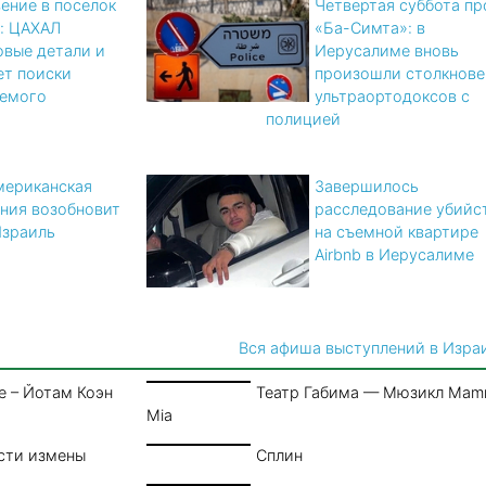
ение в поселок
Четвертая суббота пр
: ЦАХАЛ
«Ба-Симта»: в
овые детали и
Иерусалиме вновь
т поиски
произошли столкнове
аемого
ультраортодоксов с
полицией
мериканская
Завершилось
ния возобновит
расследование убийс
Израиль
на съемной квартире
Airbnb в Иерусалиме
Вся афиша выступлений в Изра
е – Йотам Коэн
Театр Габима — Мюзикл Ma
Mia
сти измены
Сплин