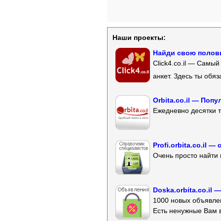
Наши проекты:
Найди свою полови
Click4.co.il — Самы
анкет. Здесь ты обя
Orbita.co.il — Поп
Ежедневно десятки т
Profi.orbita.co.il
Очень просто найти 
Doska.orbita.co.il
1000 новых объявлен
Есть ненужные Вам 