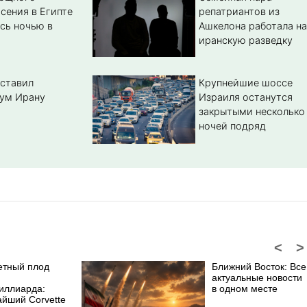
сения в Египте
репатриантов из
сь ночью в
Ашкелона работала на
иранскую разведку
ставил
Крупнейшие шоссе
ум Ирану
Израиля останутся
закрытыми несколько
ночей подряд
<
>
етный плод
Ближний Восток: Все
актуальные новости
иллиарда:
в одном месте
айший Corvette