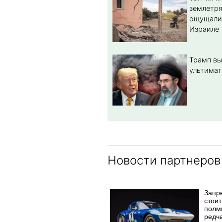
землетря
ощущали
Израиле
Трамп вы
ультимат
Новости партнеров
Запр
стоит
полм
редч