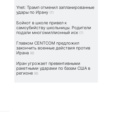
Ynet: Трамп отменил запланированные
удары по Ирану
(7)
Бойкот в школе привел к
самоубийству школьницы. Родители
подали многомиллионный иск
(7)
Главком CENTCOM предложил
закончить военные действия против
Ирана
(6)
Иран угрожает превентивными
ракетными ударами по базам США в
регионе
(6)