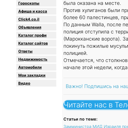
была оказана на месте.
Гороскопы
Против хулиганов были п
Афиша и касса
более 60 палестинцев, пр
Click4.co.il
По данным Walla, после 
Объявления
полиция отступила с терр
Каталог профи
(Марокканские ворота). З
Каталог сайтов
покинуть пожилые мусульм
Oтветы
полицией.
Недвижимость
Отмечается, что столкнов
начале этой недели, когд
Автомобили
Мои закладки
Видео
Важно! Подпишись на на
Читайте нас в Те
Статьи по теме:
Замминистра МИД Израиля пре