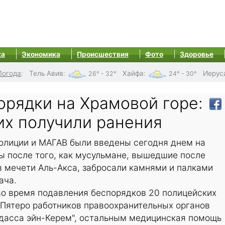
ка
Экономика
Происшествия
Фото
Здоровье
Погода
:
Тель Авив
:
Хайфа
:
Иерус
26° - 32°
24° - 30°
орядки на Храмовой горе:
их получили ранения
олиции и МАГАВ были введены сегодня днем на
ы после того, как мусульмане, вышедшие после
в мечети Аль-Акса, забросали камнями и палками
ача.
во время подавления беспорядков 20 полицейских
 Пятеро работников правоохранительных органов
Адасса эйн-Керем", остальным медицинская помощь