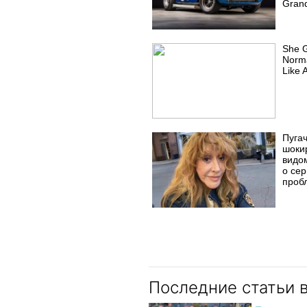
Grand
She 
Norma
Like 
Пуга
шоки
видо
о се
проб
Последние статьи 