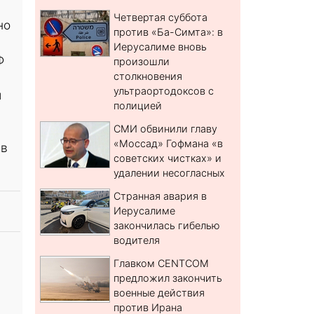
Четвертая суббота
но
против «Ба-Симта»: в
Иерусалиме вновь
Ф
произошли
столкновения
ультраортодоксов с
и
полицией
СМИ обвинили главу
«Моссад» Гофмана «в
 в
советских чистках» и
удалении несогласных
Странная авария в
Иерусалиме
закончилась гибелью
водителя
Главком CENTCOM
предложил закончить
военные действия
против Ирана