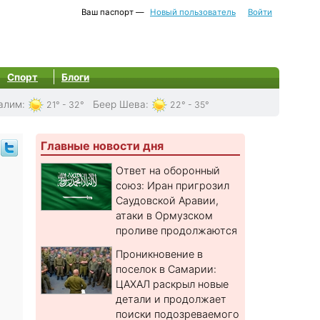
Ваш паспорт —
Новый пользователь
Войти
Спорт
Блоги
алим
:
Беер Шева
:
21° - 32°
22° - 35°
Главные новости дня
Ответ на оборонный
союз: Иран пригрозил
Саудовской Аравии,
атаки в Ормузском
проливе продолжаются
Проникновение в
поселок в Самарии:
ЦАХАЛ раскрыл новые
детали и продолжает
поиски подозреваемого