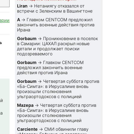
Liran
→
Нетаниягу отказался от
встречи с Зеленским в Вашингтоне
A
→
Главком CENTCOM предложил
арии
закончить военные действия против
Ирана
Gorbaum
→
Проникновение в поселок
ь
в Самарии: ЦАХАЛ раскрыл новые
детали и продолжает поиски
подозреваемого
Gorbaum
→
Главком CENTCOM
предложил закончить военные
действия против Ирана
Gorbaum
→
Четвертая суббота против
«Ба-Симта»: в Иерусалиме вновь
произошли столкновения
ультраортодоксов с полицией
ой
Mazepa
→
Четвертая суббота против
«Ба-Симта»: в Иерусалиме вновь
на
произошли столкновения
ультраортодоксов с полицией
Carciente
→
СМИ обвинили главу