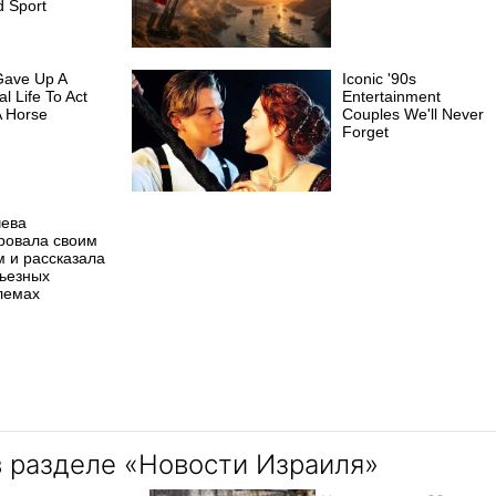
 Sport
Gave Up A
Iconic '90s
l Life To Act
Entertainment
A Horse
Couples We'll Never
Forget
чева
ровала своим
м и рассказала
рьезных
лемах
в разделе «Новости Израиля»