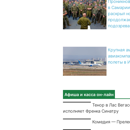
Проникнов
в Самарии
раскрыл н
продолжае
подозрев
Крупная а
авиакомпа
полеты в 
Афиша и касса он-лайн
Тенор в Лас Вегас
исполняет Френка Синатру
Комедия — Преле