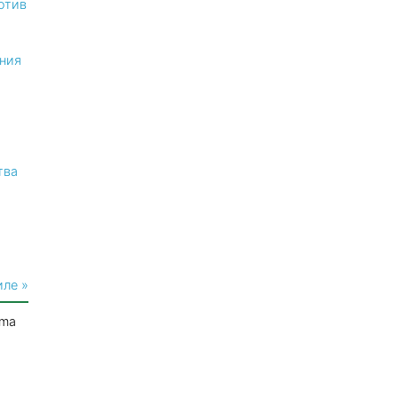
отив
ния
тва
иле »
mma