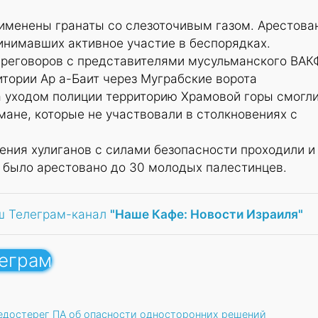
рименены гранаты со слезоточивым газом. Арестова
инимавших активное участие в беспорядках.
переговоров с представителями мусульманского ВАК
итории Ар а-Баит через Муграбские ворота
а уходом полиции территорию Храмовой горы смогл
ане, которые не участвовали в столкновениях с
ения хулиганов с силами безопасности проходили и
а было арестовано до 30 молодых палестинцев.
ш Телеграм-канал
"Наше Кафе: Новости Израиля"
леграм
достерег ПА об опасности односторонних решений