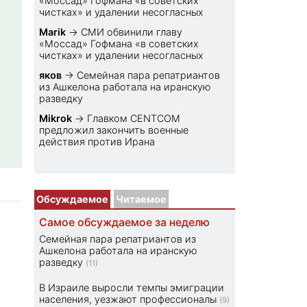
«Моссад» Гофмана «в советских
чистках» и удалении несогласных
Marik
→
СМИ обвинили главу
«Моссад» Гофмана «в советских
чистках» и удалении несогласных
яков
→
Семейная пара репатриантов
из Ашкелона работала на иранскую
разведку
Mikrok
→
Главком CENTCOM
предложил закончить военные
действия против Ирана
Обсуждаемое
Читаемое
Самое обсуждаемое за неделю
Семейная пара репатриантов из
Ашкелона работала на иранскую
разведку
(11)
В Израиле выросли темпы эмиграции
населения, уезжают профессионалы
(9)