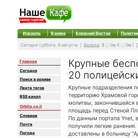
Израиль
В мире
Ближний Восток
Полити
Сегодня суббота, 8 августа |
Валюта
:
$
0₪
€
0₪
|
Крупные бесп
Главная
Сегодня
20 полицейск
Поиск в архиве
Крупные подразделения п
Лента тегов
территорию Храмовой гор
RSS канал
молитвы, закончившейся 
Orbita.co.il
площадь перед Стеной Пл
Словари
По данным портала Ynet, 
Почта
получили легкие ранения.
Погода
доставлены в больницу "