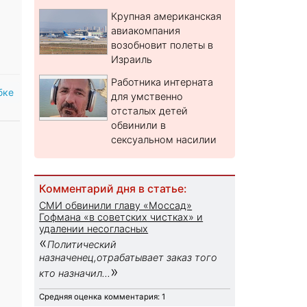
Крупная американская
авиакомпания
возобновит полеты в
Израиль
Работника интерната
бке
для умственно
отсталых детей
обвинили в
сексуальном насилии
Комментарий дня в статье:
СМИ обвинили главу «Моссад»
Гофмана «в советских чистках» и
удалении несогласных
«
Политический
назначенец,отрабатывает заказ того
»
кто назначил...
Средняя оценка комментария: 1