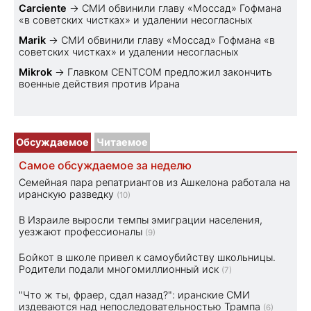
Carciente
→
СМИ обвинили главу «Моссад» Гофмана
«в советских чистках» и удалении несогласных
Marik
→
СМИ обвинили главу «Моссад» Гофмана «в
советских чистках» и удалении несогласных
Mikrok
→
Главком CENTCOM предложил закончить
военные действия против Ирана
Обсуждаемое
Читаемое
Самое обсуждаемое за неделю
Семейная пара репатриантов из Ашкелона работала на
иранскую разведку
(10)
В Израиле выросли темпы эмиграции населения,
уезжают профессионалы
(9)
Бойкот в школе привел к самоубийству школьницы.
Родители подали многомиллионный иск
(7)
"Что ж ты, фраер, сдал назад?": иранские СМИ
издеваются над непоследовательностью Трампа
(6)