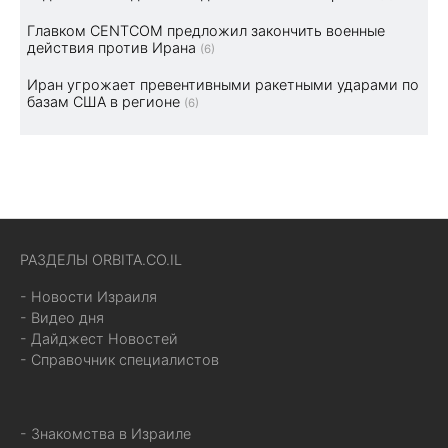
Главком CENTCOM предложил закончить военные
действия против Ирана
(6)
Иран угрожает превентивными ракетными ударами по
базам США в регионе
(6)
РАЗДЕЛЫ ORBITA.CO.IL
- Новости Израиля
- Видео дня
- Дайджест Новостей
- Справочник специалистов
- Знакомства в Израиле