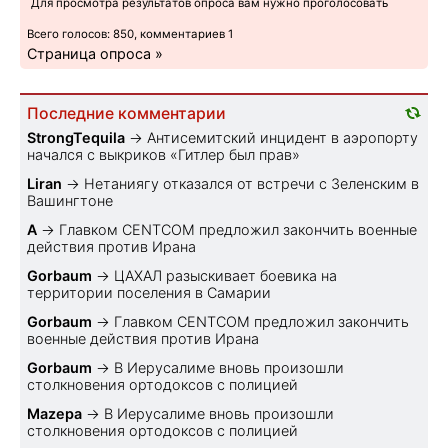
Для просмотра результатов опроса вам нужно проголосовать
Всего голосов: 850, комментариев 1
Страница опроса »
Последние комментарии
StrongTequila
→
Антисемитский инцидент в аэропорту
начался с выкриков «Гитлер был прав»
Liran
→
Нетаниягу отказался от встречи с Зеленским в
Вашингтоне
A
→
Главком CENTCOM предложил закончить военные
действия против Ирана
Gorbaum
→
ЦАХАЛ разыскивает боевика на
территории поселения в Самарии
Gorbaum
→
Главком CENTCOM предложил закончить
военные действия против Ирана
Gorbaum
→
В Иерусалиме вновь произошли
столкновения ортодоксов с полицией
Mazepa
→
В Иерусалиме вновь произошли
столкновения ортодоксов с полицией