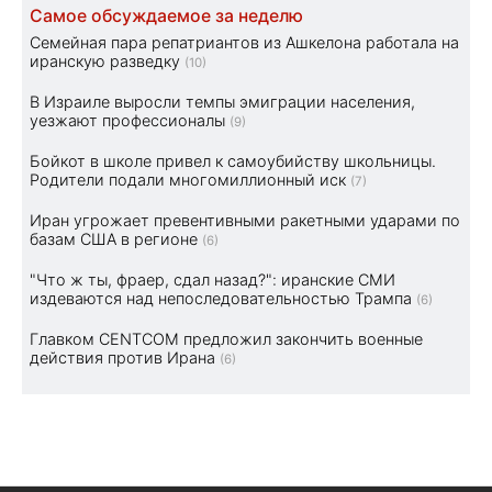
Самое обсуждаемое за неделю
Семейная пара репатриантов из Ашкелона работала на
иранскую разведку
(10)
В Израиле выросли темпы эмиграции населения,
уезжают профессионалы
(9)
Бойкот в школе привел к самоубийству школьницы.
Родители подали многомиллионный иск
(7)
Иран угрожает превентивными ракетными ударами по
базам США в регионе
(6)
"Что ж ты, фраер, сдал назад?": иранские СМИ
издеваются над непоследовательностью Трампа
(6)
Главком CENTCOM предложил закончить военные
действия против Ирана
(6)