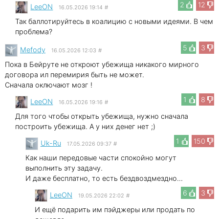
2
12
LeeON
16.05.2026 19:14
#
Так баллотируйтесь в коалицию с новыми идеями. В чем
проблема?
5
3
Mefody
16.05.2026 12:03
#
Пока в Бейруте не откроют убежища никакого мирного
договора ил перемирия быть не может.
Сначала оключают мозг !
1
8
LeeON
16.05.2026 19:16
#
Для того чтобы открыть убежища, нужно сначала
построить убежища. А у них денег нет ;)
1
150
Uk-Ru
17.05.2026 09:37
#
Как наши передовые части спокойно могут
выполнить эту задачу.
И даже бесплатно, то есть бездвоздмездно...
6
3
LeeON
19.05.2026 22:02
#
И ещё подарить им пэйджеры или продать по