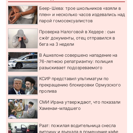
Беер-Шева: трое школьников «взяли в
плен» и несколько часов издевались над
парой гомосексуалистов
Проверка Налоговой в Хедере : сын
сжёг документы, отец отправился в
бега на 3 недели
В Ашкелоне совершено нападение на
76-летнюю репатриантку: полиция
разыскивает подозреваемого
КСИР представил ультиматум по
прекращению блокировки Ормузского
пролива
СМИ Ирана утверждают, что показали
Хаменаи-младшего
Раат: пожилая водительница снесла
витрину и въехала в помещение кафе