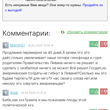
Есть ненужные Вам вещи? Они кому-то нужны.
Продайте их
с выгодой!
Комментарии:
обновить комментарии
19
3
Marnin51
16.05.2026 10:06
#
Продление перемирия на 45 дней.А зачем,что это
даёт,только увеличивает наши потери генофонда и горе
родителям.Правительство Ливана ничего не решает и
сделать с хизбаллой ничего не может.Всё решил Госдеп,но
американские солдаты не гибнут в Ливане!!!Сколько мы это
будем терпеть?И для чего?У нас своего слова нет,или
некому это озвучить американцам?
12
5
Anak
16.05.2026 10:21
#
Биби,как xxxТрампа и мы пожинаем плоды этой
политической xxx.