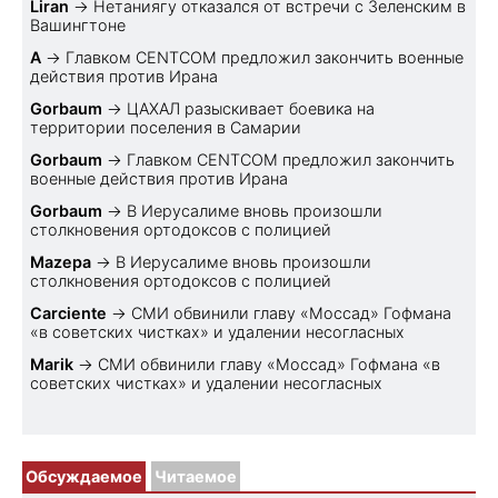
Liran
→
Нетаниягу отказался от встречи с Зеленским в
Вашингтоне
A
→
Главком CENTCOM предложил закончить военные
действия против Ирана
Gorbaum
→
ЦАХАЛ разыскивает боевика на
территории поселения в Самарии
Gorbaum
→
Главком CENTCOM предложил закончить
военные действия против Ирана
Gorbaum
→
В Иерусалиме вновь произошли
столкновения ортодоксов с полицией
Mazepa
→
В Иерусалиме вновь произошли
столкновения ортодоксов с полицией
Carciente
→
СМИ обвинили главу «Моссад» Гофмана
«в советских чистках» и удалении несогласных
Marik
→
СМИ обвинили главу «Моссад» Гофмана «в
советских чистках» и удалении несогласных
Обсуждаемое
Читаемое