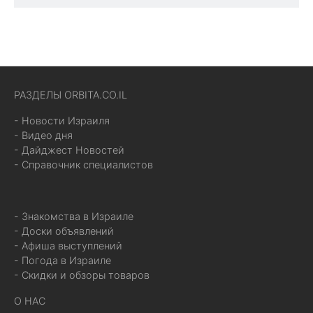
РАЗДЕЛЫ ORBITA.CO.IL
- Новости Израиля
- Видео дня
- Дайджест Новостей
- Справочник специалистов
- Знакомства в Израиле
- Доски объявлений
- Афиша выступлений
- Погода в Израиле
- Скидки и обзоры товаров
О НАС