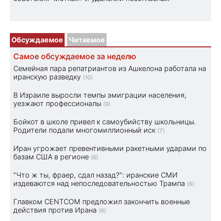
Обсуждаемое
Читаемое
Самое обсуждаемое за неделю
Семейная пара репатриантов из Ашкелона работала на
иранскую разведку
(10)
В Израиле выросли темпы эмиграции населения,
уезжают профессионалы
(9)
Бойкот в школе привел к самоубийству школьницы.
Родители подали многомиллионный иск
(7)
Иран угрожает превентивными ракетными ударами по
базам США в регионе
(6)
"Что ж ты, фраер, сдал назад?": иранские СМИ
издеваются над непоследовательностью Трампа
(6)
Главком CENTCOM предложил закончить военные
действия против Ирана
(6)