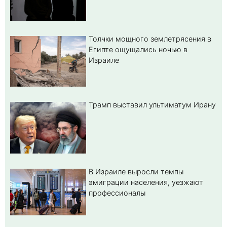
Толчки мощного землетрясения в
Египте ощущались ночью в
Израиле
Трамп выставил ультиматум Ирану
В Израиле выросли темпы
эмиграции населения, уезжают
профессионалы