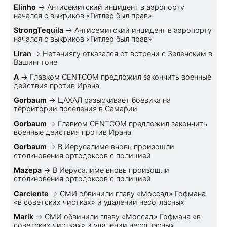
Elinho
→
Антисемитский инцидент в аэропорту
начался с выкриков «Гитлер был прав»
StrongTequila
→
Антисемитский инцидент в аэропорту
начался с выкриков «Гитлер был прав»
Liran
→
Нетаниягу отказался от встречи с Зеленским в
Вашингтоне
A
→
Главком CENTCOM предложил закончить военные
действия против Ирана
Gorbaum
→
ЦАХАЛ разыскивает боевика на
территории поселения в Самарии
Gorbaum
→
Главком CENTCOM предложил закончить
военные действия против Ирана
Gorbaum
→
В Иерусалиме вновь произошли
столкновения ортодоксов с полицией
Mazepa
→
В Иерусалиме вновь произошли
столкновения ортодоксов с полицией
Carciente
→
СМИ обвинили главу «Моссад» Гофмана
«в советских чистках» и удалении несогласных
Marik
→
СМИ обвинили главу «Моссад» Гофмана «в
советских чистках» и удалении несогласных