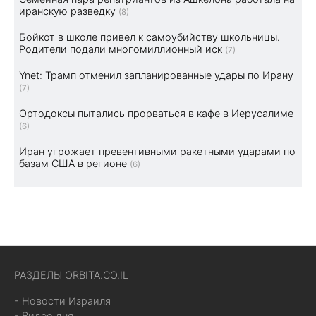
иранскую разведку
(8)
Бойкот в школе привел к самоубийству школьницы.
Родители подали многомиллионный иск
(7)
Ynet: Трамп отменил запланированные удары по Ирану
(7)
Ортодоксы пытались прорваться в кафе в Иерусалиме
(6)
Иран угрожает превентивными ракетными ударами по
базам США в регионе
(6)
РАЗДЕЛЫ ORBITA.CO.IL
- Новости Израиля
- Видео дня