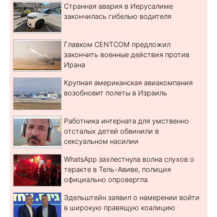
Странная авария в Иерусалиме
закончилась гибелью водителя
Главком CENTCOM предложил
закончить военные действия против
Ирана
Крупная американская авиакомпания
возобновит полеты в Израиль
Работника интерната для умственно
отсталых детей обвинили в
сексуальном насилии
WhatsApp захлестнула волна слухов о
теракте в Тель-Авиве, полиция
официально опровергла
Эдельштейн заявил о намерении войти
в широкую правящую коалицию