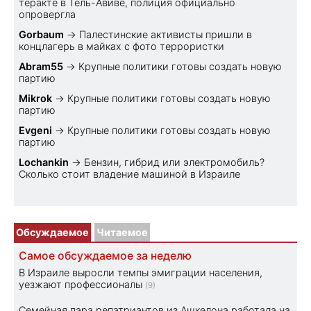
теракте в Тель-Авиве, полиция официально
опровергла
Gorbaum
→
Палестинские активисты пришли в
концлагерь в майках с фото террористки
Abram55
→
Крупные политики готовы создать новую
партию
Mikrok
→
Крупные политики готовы создать новую
партию
Evgeni
→
Крупные политики готовы создать новую
партию
Lochankin
→
Бензин, гибрид или электромобиль?
Cколько стоит владение машиной в Израиле
Обсуждаемое
Читаемое
Самое обсуждаемое за неделю
В Израиле выросли темпы эмиграции населения,
уезжают профессионалы
(9)
Семейная пара репатриантов из Ашкелона работала на