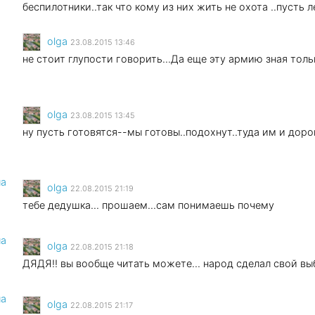
беспилотники..так что кому из них жить не охота ..пусть л
olga
23.08.2015 13:46
не стоит глупости говорить...Да еще эту армию зная толь
olga
23.08.2015 13:45
ну пусть готовятся--мы готовы..подохнут..туда им и доро
ла
olga
22.08.2015 21:19
тебе дедушка... прошаем...сам понимаешь почему
ла
olga
22.08.2015 21:18
ДЯДЯ!! вы вообще читать можете... народ сделал свой выб
ла
olga
22.08.2015 21:17