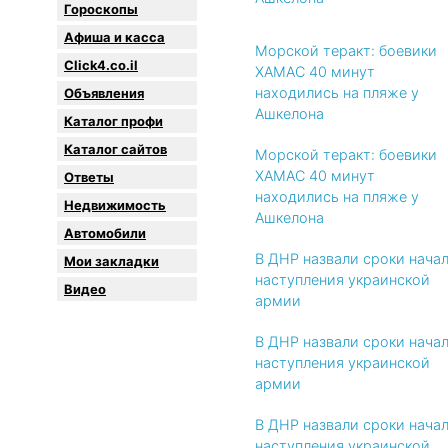
Гороскопы
Афиша и касса
Морской теракт: боевики
Click4.co.il
ХАМАС 40 минут
находились на пляже у
Объявления
Ашкелона
Каталог профи
Каталог сайтов
Морской теракт: боевики
ХАМАС 40 минут
Oтветы
находились на пляже у
Недвижимость
Ашкелона
Автомобили
В ДНР назвали сроки нача
Мои закладки
наступления украинской
Видео
армии
В ДНР назвали сроки нача
наступления украинской
армии
В ДНР назвали сроки нача
наступления украинской