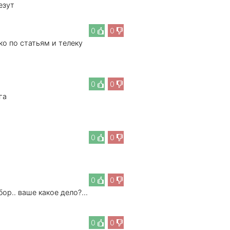
езут
0
0
ко по статьям и телеку
0
0
га
0
0
0
0
ор.. ваше какое дело?...
0
0