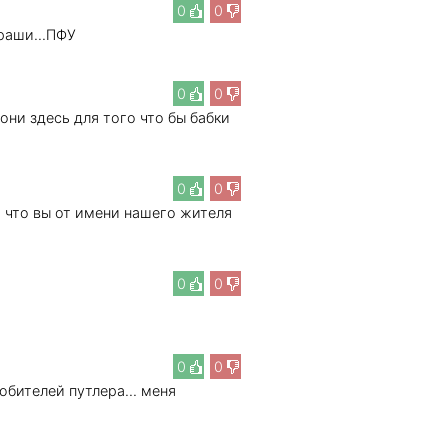
0
0
 раши...ПФУ
0
0
они здесь для того что бы бабки
0
0
.. что вы от имени нашего жителя
0
0
0
0
юбителей путлера... меня