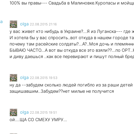
100% вы правы--- Свадьба в Малиновке.Куропасы и мойщ
ла
olga
22.08.2015 21:16
у вас живет кто нибудь в Украине?...Я из Луганска--- гд
И хотела бы у вас спросить..вот откуда в нашем городе та
почему там расейские солдаты?...А?..Моя дочь и племянни
БЫВАЮ ЧАСТО...А вот вы откуда все это взяли??...по ОРТ.
и диву даешься ..как все перевирают и пишут полный бре
olga
22.08.2015 19:53
ну да --забудем сколько людей погибло из за раши детей
защишавшим..Забудем??нет милые не получится
olga
22.08.2015 19:51
ой....ЩА СО СМЕХУ УМРУ...