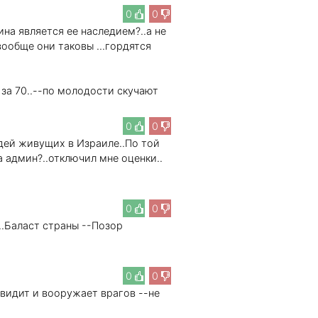
0
0
аина является ее наследием?..а не
 вообще они таковы ...гордятся
 за 70..--по молодости скучают
0
0
дей живущих в Израиле..По той
за админ?..отключил мне оценки..
0
0
...Баласт страны --Позор
0
0
авидит и вооружает врагов --не