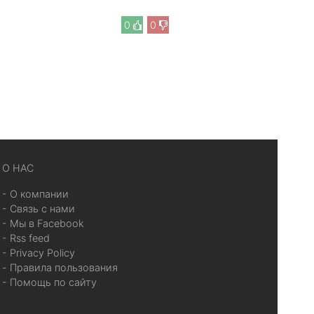
0
0
О НАС
- О компании
- Связь с нами
- Мы в Facebook
- Rss feed
- Privacy Policy
- Правила пользования
- Помощь по сайту