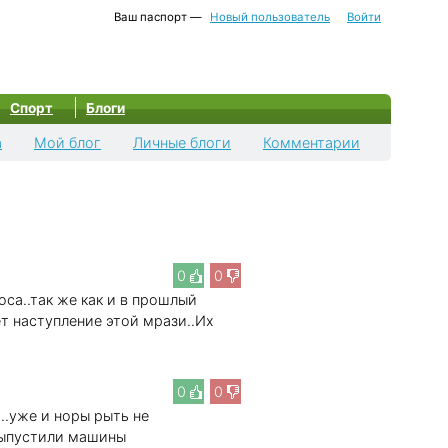
Ваш паспорт —
Новый пользователь
Войти
Спорт
Блоги
а
Мой блог
Личные блоги
Комментарии
0
0
оса..так же как и в прошлый
 наступление этой мрази..Их
0
0
 ..уже и норы рыть не
выпустили машины