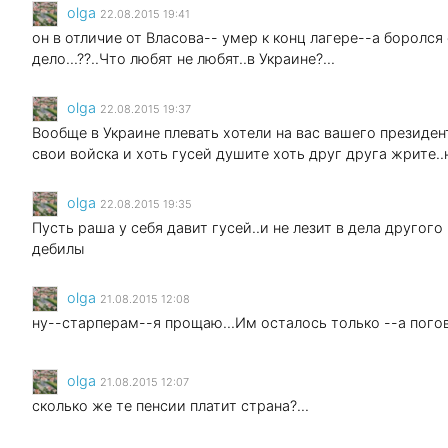
olga
22.08.2015 19:41
он в отличие от Власова-- умер к конц лагере--а боролся
дело...??..Что любят не любят..в Украине?...
olga
22.08.2015 19:37
Вообще в Украине плевать хотели на вас вашего президен
свои войска и хоть гусей душите хоть друг друга жрите..
olga
22.08.2015 19:35
Пусть раша у себя давит гусей..и не лезит в дела другого
дебилы
olga
21.08.2015 12:08
ну--старперам--я прощаю...Им осталось только --а пого
olga
21.08.2015 12:07
сколько же те пенсии платит страна?...