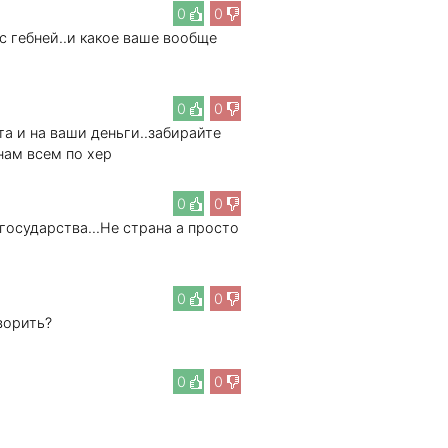
0
0
 с гебней..и какое ваше вообще
0
0
та и на ваши деньги..забирайте
нам всем по хер
0
0
 государства...Не страна а просто
0
0
ворить?
0
0