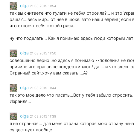
olga
21.08.2015 11:54
так вы считаете что гулаги не гебня строила?... и это Укр
раша?....весь мир...от нее в шоке..зато наши евреи(( если
что относят себя к этой грязи...
ну что поделать... Как я понимаю здесь люди которым лет
olga
21.08.2015 11:50
совершенно верно..но здесь я понимаю --половина не лю
причине что врагов не поддерживают.! да ... и что здесь 
Странный сайт.хочу вам сказать....А?
olga
21.08.2015 11:44
так это мое дело что писать...Вот у тебя забыло спросить
Израиля...
olga
21.08.2015 11:39
я не странная... для меня страна которая мою страну нен
существует вообще