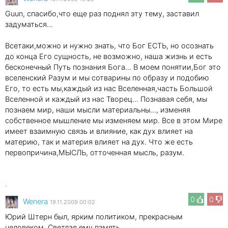
Guun, спасибо,что еще раз поднял эту тему, заставил
задуматься...
Всетаки,можно и нужно знать, что Бог ЕСТЬ, но осознать
до конца Его сущность, не возможно, наша жизнь и есть
бесконечный Путь познания Бога... В моем понятии,Бог это
вселенский Разум и мы сотварины по образу и подобию
Его, то есть мы,каждый из нас Вселенная,часть Большой
Вселенной и каждый из нас Творец... Познавая себя, мы
познаем мир, наши мысли материальны..., изменяя
собственное мышление мы изменяем мир. Все в этом Мире
имеет взаимную связь и влияние, как дух влияет на
материю, так и материя влияет на дух. Что же есть
первопричина,МЫСЛЬ, отточенная мысль, разум.
.
0
0
Wenеra
19.11.2009 00:02
Юрий Штерн был, ярким политиком, прекрасным
человеком. Светлая ему память.