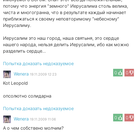
потому что энергия "земного" Иерусалима столь велика,
чиста и многогранна, что в результате каждый начинает
приближаться к своему неповторимому "небесному"
Иерусалиму.
Иерусалим это наш город, наша святыня, это сердце
нашего народа, нельзя делить Иерусалим, ибо как можно
разделить сердце…
Попытка доказать недоказуемое
0
0
Wenеra
19.11.2009 12:23
Kot Leopold
опсолютно солидарна
Попытка доказать недоказуемое
0
0
Wenеra
19.11.2009 11:06
А о чем собствено молчим?