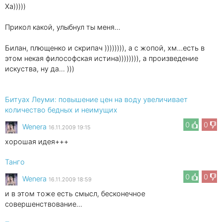
Ха)))))
Прикол какой, улыбнул ты меня...
Билан, плющенко и скрипач )))))))), а с жопой, хм...есть в
этом некая философская истина)))))))), а произведение
искуства, ну да... )))
Битуах Леуми: повышение цен на воду увеличивает
количество бедных и неимущих
0
0
Wenеra
16.11.2009 19:15
хорошая идея+++
Танго
0
0
Wenеra
16.11.2009 18:59
и в этом тоже есть смысл, бесконечное
совершенствование...