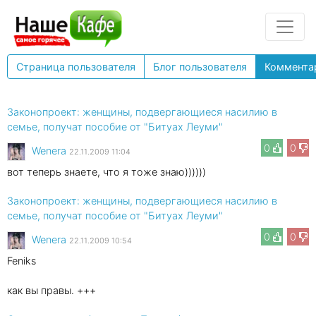
Страница пользователя
Блог пользователя
Коммента
Законопроект: женщины, подвергающиеся насилию в
семье, получат пособие от "Битуах Леуми"
0
0
Wenеra
22.11.2009 11:04
вот теперь знаете, что я тоже знаю))))))
Законопроект: женщины, подвергающиеся насилию в
семье, получат пособие от "Битуах Леуми"
0
0
Wenеra
22.11.2009 10:54
Feniks
как вы правы. +++