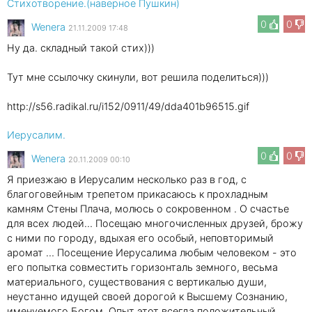
Стихотворение.(наверное Пушкин)
0
0
Wenеra
21.11.2009 17:48
Ну да. складный такой стих)))
Тут мне ссылочку скинули, вот решила поделиться)))
http://s56.radikal.ru/i152/0911/49/dda401b96515.gif
Иерусалим.
0
0
Wenеra
20.11.2009 00:10
Я приезжаю в Иерусалим несколько раз в год, с
благоговейным трепетом прикасаюсь к прохладным
камням Стены Плача, молюсь о сокровенном . О счастье
для всех людей… Посещаю многочисленных друзей, брожу
с ними по городу, вдыхая его особый, неповторимый
аромат … Посещение Иерусалима любым человеком - это
его попытка совместить горизонталь земного, весьма
материального, существования с вертикалью души,
неустанно идущей своей дорогой к Высшему Сознанию,
именуемого Богом. Опыт этот всегда положительный,