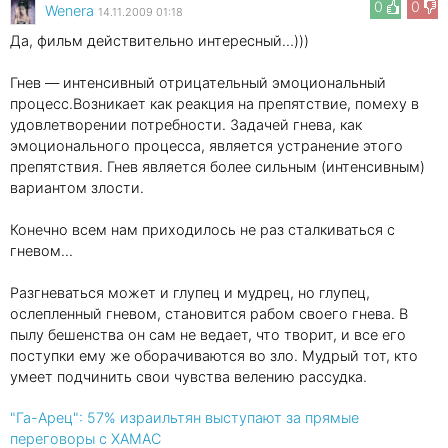
0
0
Wenеra
14.11.2009 01:18
Да, фильм действительно интересный…)))
Гнев — интенсивный отрицательный эмоциональный
процесс.Возникает как реакция на препятствие, помеху в
удовлетворении потребности. Задачей гнева, как
эмоционального процесса, является устранение этого
препятствия. Гнев является более сильным (интенсивным)
вариантом злости.
Конечно всем нам приходилось не раз сталкиваться с
гневом...
Разгневаться может и глупец и мудрец, но глупец,
ослепленный гневом, становится рабом своего гнева. В
пылу бешенства он сам не ведает, что творит, и все его
поступки ему же оборачиваются во зло. Мудрый тот, кто
умеет подчинить свои чувства велению рассудка.
"Га-Арец": 57% израильтян выступают за прямые
переговоры с ХАМАС