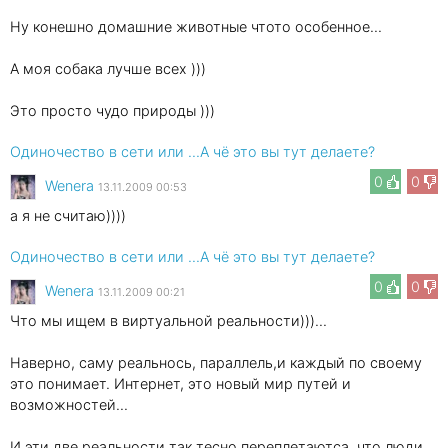
Ну конешно домашние животные чтото особенное...
А моя собака лучше всех )))
Это просто чудо природы )))
Одиночество в сети или ...А чё это вы тут делаете?
0
0
Wenеra
13.11.2009 00:53
а я не считаю))))
Одиночество в сети или ...А чё это вы тут делаете?
0
0
Wenеra
13.11.2009 00:21
Что мы ищем в виртуальной реальности)))...
Наверно, саму реальнось, параллель,и каждый по своему
это понимает. Интернет, это новый мир путей и
возможностей...
И эти две реальности так тесно переплетаютса, что люди