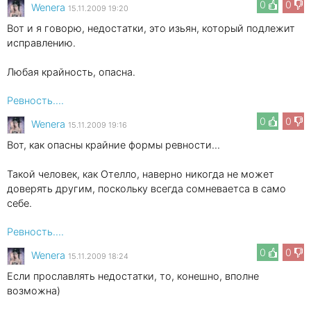
0
0
Wenеra
15.11.2009 19:20
Вот и я говорю, недостатки, это изьян, который подлежит
исправлению.
Любая крайность, опасна.
Ревность....
0
0
Wenеra
15.11.2009 19:16
Вот, как опасны крайние формы ревности...
Такой человек, как Отелло, наверно никогда не может
доверять другим, поскольку всегда сомневаетса в само
себе.
Ревность....
0
0
Wenеra
15.11.2009 18:24
Если прославлять недостатки, то, конешно, вполне
возможна)