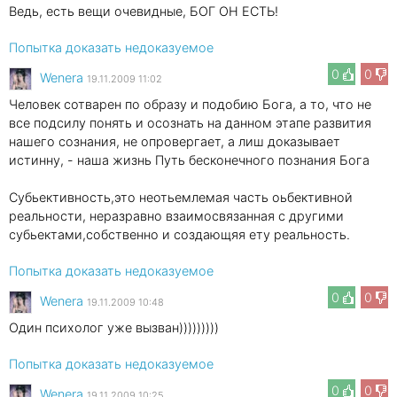
Ведь, есть вещи очевидные, БОГ ОН ЕСТЬ!
Попытка доказать недоказуемое
0
0
Wenеra
19.11.2009 11:02
Человек сотварен по образу и подобию Бога, а то, что не
все подсилу понять и осознать на данном этапе развития
нашего сознания, не опровергает, а лиш доказывает
истинну, - наша жизнь Путь бесконечного познания Бога
Субьективность,это неотьемлемая часть оьбективной
реальности, неразравно взаимосвязанная с другими
субьектами,собственно и создающяя ету реальность.
Попытка доказать недоказуемое
0
0
Wenеra
19.11.2009 10:48
Один психолог уже вызван)))))))))
Попытка доказать недоказуемое
0
0
Wenеra
19.11.2009 10:25