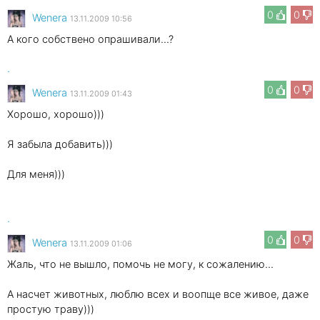
0
0
Wenеra
13.11.2009 10:56
А кого собствено опрашивали...?
.
0
0
Wenеra
13.11.2009 01:43
Хорошо, хорошо)))
Я забыла добавить)))
Для меня)))
.
0
0
Wenеra
13.11.2009 01:06
Жаль, что не вышло, помочь не могу, к сожалению...
А насчет животных, люблю всех и воопще все живое, даже
простую траву)))