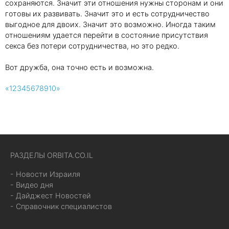
сохраняются. Значит эти отношения нужны сторонам и они
готовы их развивать. Значит это и есть сотрудничество
выгодное для двоих. Значит это возможно. Иногда таким
отношениям удается перейти в состояние присутствия
секса без потери сотрудничества, но это редко.
Вот дружба, она точно есть и возможна.
«
1
2
3
4
5
6
7
8
9
10
»
РАЗДЕЛЫ ORBITA.CO.IL
- Новости Израиля
- Видео дня
- Дайджест Новостей
- Справочник специалистов