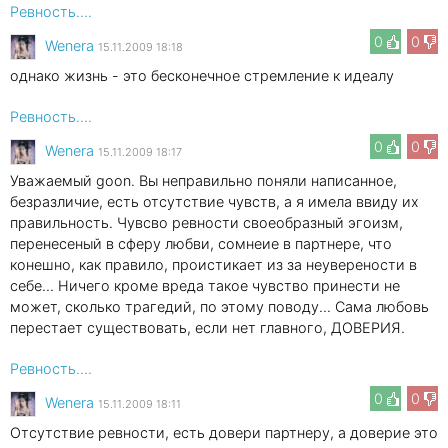
Ревность....
0
0
Wenеra
15.11.2009 18:18
однако жизнь - это бесконечное стремление к идеалу
Ревность....
0
0
Wenеra
15.11.2009 18:17
Уважаемый goon. Вы неправильно поняли написанное,
безразличие, есть отсутствие чувств, а я имела ввиду их
правильность. Чувсво ревности своеобразный эгоизм,
перенесеный в сферу любви, сомнеие в партнере, что
конешно, как правило, проистикает из за неуверености в
себе... Ничего кроме вреда такое чувство принести не
может, сколько трагедий, по этому поводу... Сама любовь
перестает существовать, если нет главного, ДОВЕРИЯ.
Ревность....
0
0
Wenеra
15.11.2009 18:11
Отсутствие ревности, есть довери партнеру, а доверие это