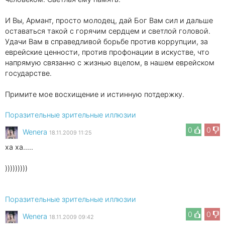
И Вы, Армант, просто молодец, дай Бог Вам сил и дальше
оставаться такой с горячим сердцем и светлой головой.
Удачи Вам в справедливой борьбе против коррупции, за
еврейские ценности, против профонации в искустве, что
напрямую связанно с жизнью вцелом, в нашем еврейском
государстве.
Примите мое восхищение и истинную потдержку.
Поразительные зрительные иллюзии
0
0
Wenеra
18.11.2009 11:25
ха ха.....
)))))))))
Поразительные зрительные иллюзии
0
0
Wenеra
18.11.2009 09:42