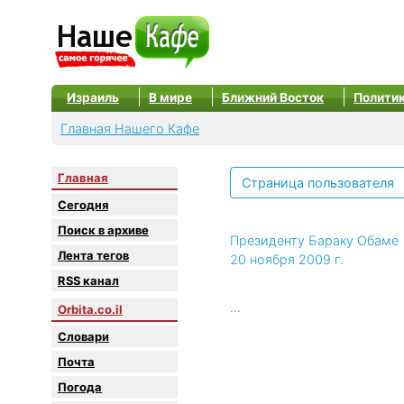
Израиль
В мире
Ближний Восток
Полити
Главная Нашего Кафе
Главная
Страница пользователя
Сегодня
Поиск в архиве
Президенту Бараку Обаме
Лента тегов
20 ноября 2009 г.
RSS канал
...
Orbita.co.il
Словари
Почта
Погода