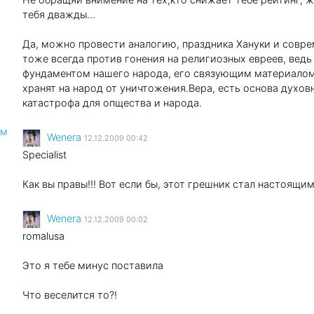
тебя дважды...
Да, можно провести аналогию, праздника Хануки и совре
тоже всегда против гонения на религиозных евреев, вед
фундаментом нашего народа, его связующим материалом
хранят на народ от уничтожения.Вера, есть основа духовн
катастрофа для опщества и народа.
ом
Wenеra
12.12.2009 00:42
Specialist
Как вы правы!!! Вот если бы, этот грешник стал настоящи
Wenеra
12.12.2009 00:02
romalusa
Это я тебе минус поставила
Что веселится то?!