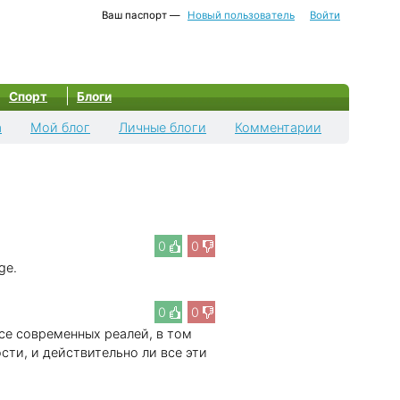
Ваш паспорт —
Новый пользователь
Войти
Спорт
Блоги
а
Мой блог
Личные блоги
Комментарии
0
0
nge.
0
0
се современных реалей, в том
сти, и действительно ли все эти