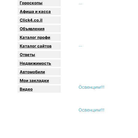
...
Гороскопы
Афиша и касса
Click4.co.il
Объявления
Каталог профи
...
Каталог сайтов
Oтветы
Недвижимость
Автомобили
Мои закладки
Освенцим!!!
Видео
Освенцим!!!