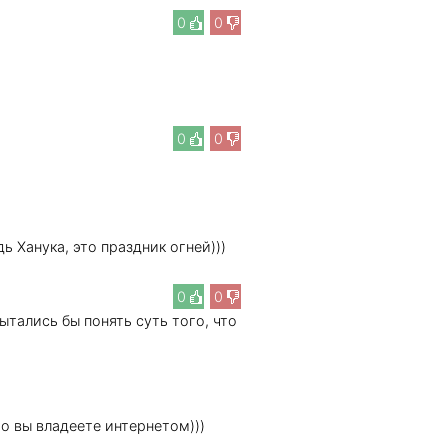
0
0
0
0
 Ханука, это праздник огней)))
0
0
ытались бы понять суть того, что
о вы владеете интернетом)))