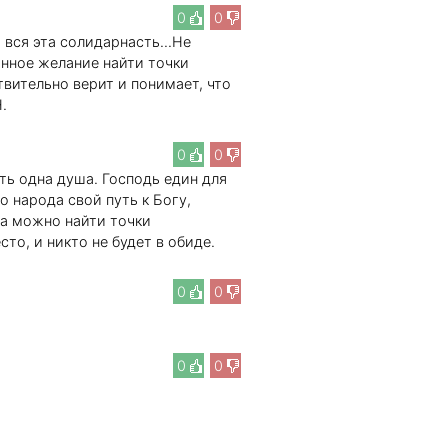
0
0
и вся эта солидарнасть...Не
тинное желание найти точки
твительно верит и понимает, что
.
0
0
уть одна душа. Господь един для
го народа свой путь к Богу,
а можно найти точки
то, и никто не будет в обиде.
0
0
0
0