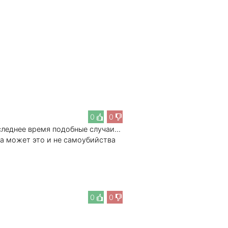
0
0
леднее время подобные случаи...
, а может это и не самоубийства
0
0