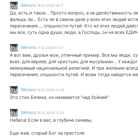
Wenеra
18.12.2009 16:17
Да, есть и такое... Просто вопрос, а не двойственность л
фальшь ли... Есть ли в самом деле у всех этих людей ис
пересечения..., опшьности путей. Кто из этих людей,дейс
мы все, суть одна душа, люди, а Господь, он на всех ЕДИН
Wenеra
17.12.2009 17:47
А вот вам, друзья мои, отличный пример. Все мы люди, с
всех, для евреев, для христьян, для мусульман... У каждо
именуемый национальной религией. И при желании всегд
пересечения, опшьности путей. И всем тогда найдется мес
Wenеra
16.12.2009 13:56
Это стих Бялика, он назавается "над бойней"
Wenеra
16.12.2009 13:55
Небеса! Если в вас, в глубине синевы,
Еще жив. старый Бог на престоле