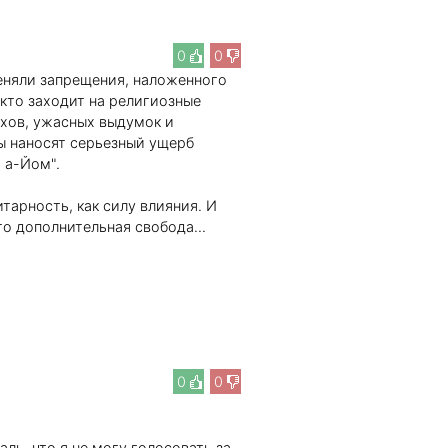
0
0
еняли запрещения, наложенного
 кто заходит на религиозные
ухов, ужасных выдумок и
ы наносят серьезный ущерб
 а-Йом".
тарность, как силу влияния. И
о дополнительная свобода...
0
0
.
ль, что я не могу голосовать за