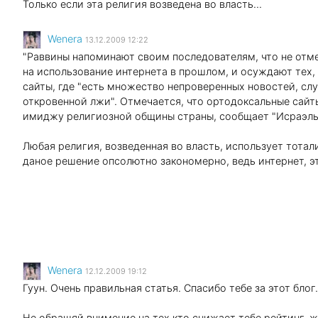
Только если эта религия возведена во власть...
Wenеra
13.12.2009 12:22
"Раввины напоминают своим последователям, что не отм
на использование интернета в прошлом, и осуждают тех,
сайты, где "есть множество непроверенных новостей, сл
откровенной лжи". Отмечается, что ортодоксальные сайт
имиджу религиозной общины страны, сообщает "Исраэль
Любая религия, возведенная во власть, использует тотали
даное решение опсолютно закономерно, ведь интернет, эт
Wenеra
12.12.2009 19:12
Гуун. Очень правильная статья. Спасибо тебе за этот блог
Не обращяй внимение на тех,кто снижает тебе рейтинг, жа