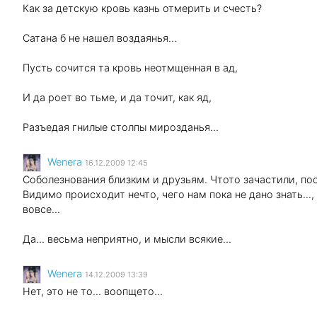
Как за детскую кровь казнь отмерить и счесть?
Сатана б не нашел воздаянья…
Пусть сочится та кровь неотмщенная в ад,
И да роет во тьме, и да точит, как яд,
Разъедая гнилые столпы мирозданья…
Wenеra
16.12.2009 12:45
Соболезнования близким и друзьям. Чтото зачастили, пос
Видимо происходит нечто, чего нам пока не дано знать...
вовсе...
Да... весьма неприятно, и мысли всякие...
Wenеra
14.12.2009 13:39
Нет, это не то... воопщето...