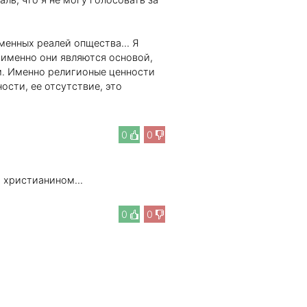
менных реалей опщества... Я
ь именно они являются основой,
. Именно религионые ценности
ости, ее отсутствие, это
0
0
м христианином...
0
0