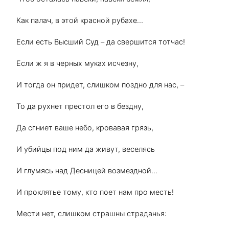
Как палач, в этой красной рубахе…
Если есть Высший Суд – да свершится тотчас!
Если ж я в черных муках исчезну,
И тогда он придет, слишком поздно для нас, –
То да рухнет престол его в бездну,
Да сгниет ваше небо, кровавая грязь,
И убийцы под ним да живут, веселясь
И глумясь над Десницей возмездной…
И проклятье тому, кто поет нам про месть!
Мести нет, слишком страшны страданья: