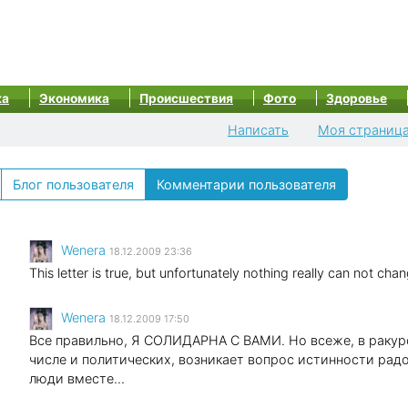
ка
Экономика
Происшествия
Фото
Здоровье
Написать
Моя страниц
Блог пользователя
Комментарии пользователя
Wenеra
18.12.2009 23:36
This letter is true, but unfortunately nothing really can not cha
Wenеra
18.12.2009 17:50
Все правильно, Я СОЛИДАРНА С ВАМИ. Но всеже, в ракур
числе и политических, возникает вопрос истинности радо
люди вместе...