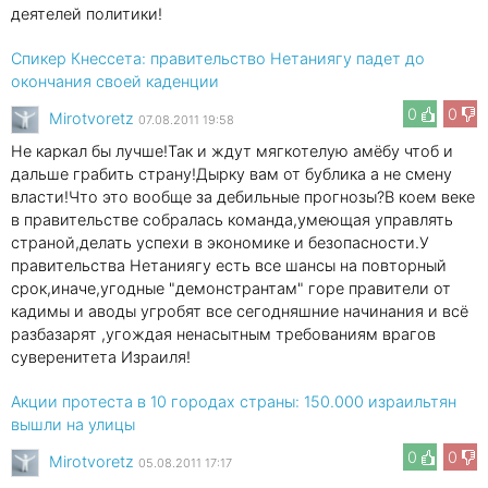
деятелей политики!
Спикер Кнессета: правительство Нетаниягу падет до
окончания своей каденции
0
0
Mirotvoretz
07.08.2011 19:58
Не каркал бы лучше!Так и ждут мягкотелую амёбу чтоб и
дальше грабить страну!Дырку вам от бублика а не смену
власти!Что это вообще за дебильные прогнозы?В коем веке
в правительстве собралась команда,умеющая управлять
страной,делать успехи в экономике и безопасности.У
правительства Нетаниягу есть все шансы на повторный
срок,иначе,угодные "демонстрантам" горе правители от
кадимы и аводы угробят все сегодняшние начинания и всё
разбазарят ,угождая ненасытным требованиям врагов
суверенитета Израиля!
Акции протеста в 10 городах страны: 150.000 израильтян
вышли на улицы
0
0
Mirotvoretz
05.08.2011 17:17