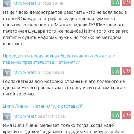
0
0
Mirotvoretz
31.07.2011 21:19
На фиг всех демонстрантов разогнать -это не воля всех в
стране!С каждого штраф по существенной сумме за
попытку госпереворота!Мы уже видали ГКЧПистов и это
палаточная шушара того же пошиба.Найти того кто за это
платит и судить.Реформы нужны,но только не методом
шантажа.
Приведет ли новая волна общественного протеста к
падению правительства Нетаниягу?
0
0
Mirotvoretz
31.07.2011 08:24
Горлохваты за всю историю страны ничего полезного не
сделали.Нечего расшатывать страну изнутри нам хватает
пятой колонны.
Ципи Ливни: "Нетаниягу, в отставку!"
0
0
Mirotvoretz
26.07.2011 20:36
Имя Ципи Ливни мелькает только тогда ,когда надо
крикнуть :"долой" и давайте отдадим что нибудь арабам