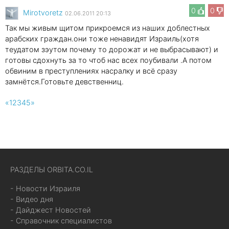
0
0
Mirotvoretz
02.06.2011 20:13
Так мы живым щитом прикроемся из наших доблестных
арабских граждан.они тоже ненавидят Израиль(хотя
теудатом зэутом почему то дорожат и не выбрасывают) и
готовы сдохнуть за то чтоб нас всех поубивали .А потом
обвиним в преступлениях насралку и всё сразу
замнётся.Готовьте девственниц.
«
1
2
3
4
5
»
РАЗДЕЛЫ ORBITA.CO.IL
- Новости Израиля
- Видео дня
- Дайджест Новостей
- Справочник специалистов