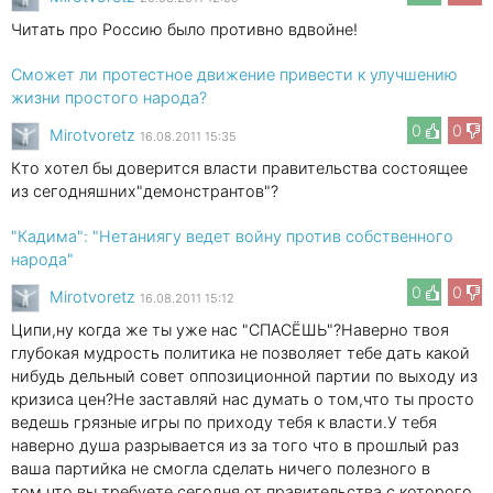
Читать про Россию было противно вдвойне!
Сможет ли протестное движение привести к улучшению
жизни простого народа?
0
0
Mirotvoretz
16.08.2011 15:35
Кто хотел бы доверится власти правительства состоящее
из сегодняшних"демонстрантов"?
"Кадима": "Нетаниягу ведет войну против собственного
народа"
0
0
Mirotvoretz
16.08.2011 15:12
Ципи,ну когда же ты уже нас "СПАСЁШЬ"?Наверно твоя
глубокая мудрость политика не позволяет тебе дать какой
нибудь дельный совет оппозиционной партии по выходу из
кризиса цен?Не заставляй нас думать о том,что ты просто
ведешь грязные игры по приходу тебя к власти.У тебя
наверно душа разрывается из за того что в прошлый раз
ваша партийка не смогла сделать ничего полезного в
том,что вы требуете сегодня от правительства с которого