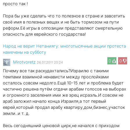
просто так !
Пора бы уже сделать что то полезное в стране и завсетить
своё имя в полезных вещах и не быть тормозом на пути
реформ.Её игры в оппозиции представляют смертельную
опасность для еврейского государства!
Народ не верит Нетаниягу: многотысячные акции протеста
намечены на субботу
0
0
Mirotvoretz
26.07.2011 20:24
Почему все так раскудахтались?Израилю с такими
темпами взаимной ненависти между прослойками
осталось совсем недолго.Ещё 10-15 лет и проблема будет
частично решена путём отдачи арабам голосов на выборах
и огромного заселения ими же эрец исраэль.И совсем не
араб заложил начало конца Израиля,а тот первый
еврей,который продал арабу квартиру,дом,бизнес,участок
земли..и т. д.
Весь сегодняшний ценовой цирк,не начался с приходом