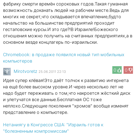
фабрику смерти времён сороковых годов.Такая гуманная
возможность доканать людей на рабочем месте.Ведь для
многих не секрет,что складывается впечатление,будто
начальство на большинстве предприятий проходит
гестаповские курсы.И это где?!В Израиле!Божеского
отношения можно получить на считанных предприятиях,а в
основном везде концлагерь по-израильски.
Chromebook: в продаже появился новый тип мобильных
компьютеров
0
0
Mirotvoretz
25.06.2011 22:13
Идея супер клёвая!Это даёт толчок к развитию интернета
на ещё более высоком уровне.И через несколько лет не
надо будет переживать о том,что накроется жёсткий диск
и улетучатся все данные.Бесплатная ОС тоже
неплохо.Следующие поколения "хромов" вообще изменят
представление о компьютере.
Нетаниягу в Конгрессе США: "Израиль готов к
"болезненным компромиссам"