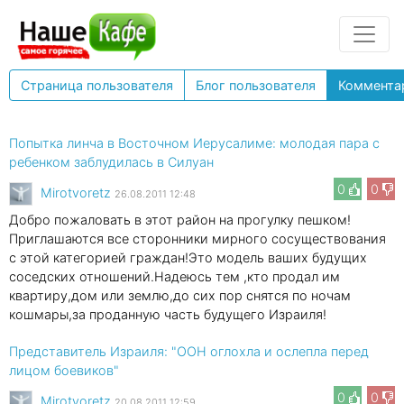
Страница пользователя
Блог пользователя
Коммента
Попытка линча в Восточном Иерусалиме: молодая пара с
ребенком заблудилась в Силуан
0
0
Mirotvoretz
26.08.2011 12:48
Добро пожаловать в этот район на прогулку пешком!
Приглашаются все сторонники мирного сосуществования
с этой категорией граждан!Это модель ваших будущих
соседских отношений.Надеюсь тем ,кто продал им
квартиру,дом или землю,до сих пор снятся по ночам
кошмары,за проданную часть будущего Израиля!
Представитель Израиля: "ООН оглохла и ослепла перед
лицом боевиков"
0
0
Mirotvoretz
20.08.2011 12:59