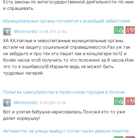
Есть законы по антигосударственной деятельности-по ним
и спрашивать.
Муниципальные органы готовятся к всеобщей забастовке
0
0
Mirotvoretz
01.08.2011 07:44
ХА ХА.Наглые и невоспитанные муниципальные органы
встали на защиту социальной справедливости.Раз уж так
не забудьте и про тех кто пашет как в концлагере по12 и
более часов чтоб получить то что положено за 8 часов.Или
что то я ошибаюсь!В Израиле ведь не может быть
трудовых лагерей.
Попытка самоубийства в палаточном городке в Холоне
0
0
Mirotvoretz
31.07.2011 21:29
Вот и усатая бабушка нарисовалась.Похоже кто то уже
делит кормушку!
Активисты: на улицы выйдут сотни тысяч демонстрантов