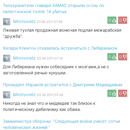
Телохранители главаря ХАМАС открыли огонь по
палестинской толпе: 14 убитых
0
0
Mirotvoretz
07.06.2011 07:56
Лживая тухлая продажная вонючая подлая межарабская
"дружба".
Хилари Клинтон отказалась встречаться с Либерманом
0
0
Mirotvoretz
03.06.2011 07:16
Для Либермана нужен собеседник с мозгами,а не с
заготовленной речью кукушки.
Президент Израиля встретился с Дмитрием Медведевым
0
0
Mirotvoretz
03.06.2011 07:09
Никогда не знал что и медведев так близок к
политическому дибилизму как обама.
Замминистра обороны: "Следующая война унесет сотни
человеческих жизней "