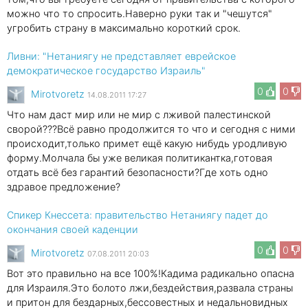
можно что то спросить.Наверно руки так и "чешутся"
угробить страну в максимально короткий срок.
Ливни: "Нетаниягу не представляет еврейское
демократическое государство Израиль"
0
0
Mirotvoretz
14.08.2011 17:27
Что нам даст мир или не мир с лживой палестинской
сворой???Всё равно продолжится то что и сегодня с ними
происходит,только примет ещё какую нибудь уродливую
форму.Молчала бы уже великая политикантка,готовая
отдать всё без гарантий безопасности?Где хоть одно
здравое предложение?
Спикер Кнессета: правительство Нетаниягу падет до
окончания своей каденции
0
0
Mirotvoretz
07.08.2011 20:03
Вот это правильно на все 100%!Кадима радикально опасна
для Израиля.Это болото лжи,бездействия,развала страны
и притон для бездарных,бессовестных и недальновидных