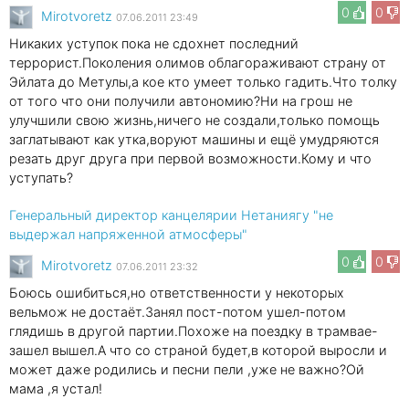
0
0
Mirotvoretz
07.06.2011 23:49
Никаких уступок пока не сдохнет последний
террорист.Поколения олимов облагораживают страну от
Эйлата до Метулы,а кое кто умеет только гадить.Что толку
от того что они получили автономию?Ни на грош не
улучшили свою жизнь,ничего не создали,только помощь
заглатывают как утка,воруют машины и ещё умудряются
резать друг друга при первой возможности.Кому и что
уступать?
Генеральный директор канцелярии Нетаниягу "не
выдержал напряженной атмосферы"
0
0
Mirotvoretz
07.06.2011 23:32
Боюсь ошибиться,но ответственности у некоторых
вельмож не достаёт.Занял пост-потом ушел-потом
глядишь в другой партии.Похоже на поездку в трамвае-
зашел вышел.А что со страной будет,в которой выросли и
может даже родились и песни пели ,уже не важно?Ой
мама ,я устал!