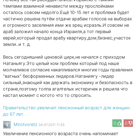
темпами взаимной ненависти между прослойками
осталось совсем недолго.Ещё 10-15 лет и проблема будет
частично решена путём отдачи арабам голосов на выборах
и огромного заселения ими же эрец исраэль.И совсем не
араб заложил начало конца Израиля,а тот первый
еврей,который продал арабу квартиру,дом,бизнес,участок
земли..и т. д.
Весь сегодняшний ценовой цирк,не начался с приходом
Натаньягу.Это целый ком проблем который под наше
молчаливое согласие накапливался многие годы правления
"ватных" бесформенных лидеров.Натаниягу -лидер
сильный,знающий как держать экономику и безопасность в
стране,поэтому толпа агалтелых истеричек и решила что
настал момент с когото что то спросить.
Правительство увеличит пенсионный возраст для женщин
до 67 лет
0
0
Mirotvoretz
04.07.2011 11:25
Увеличение пенсионного возраста очень напоминает