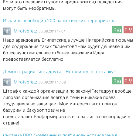
Если это праздник глупости продолжится,последствия
могут быть необратимы.
Израиль освободил 200 палестинских террористов
0
0
Mirotvoretz
05.08.2011 17:04
Надо арендовать Египетские,а лучше Нигерийские тюрьмы
для содержания таких "клиентов"!Нам будет дешевле а им
более чувствительнее отбывка наказания.Идея
предоставляется бесплатно.
Демонстрация Гистадрута: "Нетаниягу, в отставку!"
0
0
Mirotvoretz
05.08.2011 16:58
Штраф с каждой организации,по закону!Гистадрут вообще
липовая организация всегда в тени и никакие права
трудящихся не защищает.Мои интересы этот притон
бахурим и бахурот товим не
представляет.Расформировать его на фиг за беспорядки в
стране!
Система ПВО "Железный купол" вновь установлена в