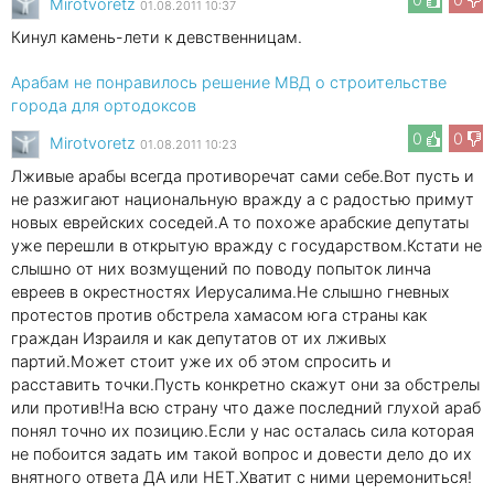
Mirotvoretz
01.08.2011 10:37
Кинул камень-лети к девственницам.
Арабам не понравилось решение МВД о строительстве
города для ортодоксов
0
0
Mirotvoretz
01.08.2011 10:23
Лживые арабы всегда противоречат сами себе.Вот пусть и
не разжигают национальную вражду а с радостью примут
новых еврейских соседей.А то похоже арабские депутаты
уже перешли в открытую вражду с государством.Кстати не
слышно от них возмущений по поводу попыток линча
евреев в окрестностях Иерусалима.Не слышно гневных
протестов против обстрела хамасом юга страны как
граждан Израиля и как депутатов от их лживых
партий.Может стоит уже их об этом спросить и
расставить точки.Пусть конкретно скажут они за обстрелы
или против!На всю страну что даже последний глухой араб
понял точно их позицию.Если у нас осталась сила которая
не побоится задать им такой вопрос и довести дело до их
внятного ответа ДА или НЕТ.Хватит с ними церемониться!