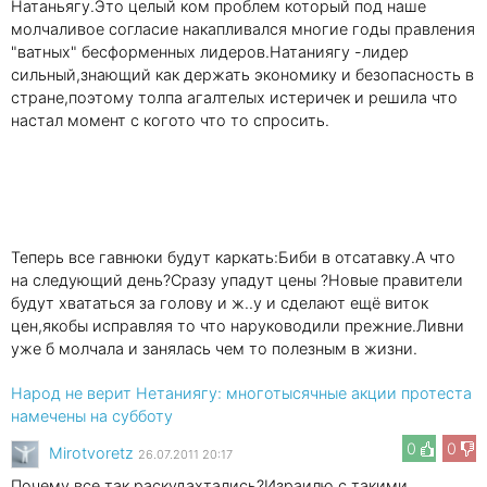
Натаньягу.Это целый ком проблем который под наше
молчаливое согласие накапливался многие годы правления
"ватных" бесформенных лидеров.Натаниягу -лидер
сильный,знающий как держать экономику и безопасность в
стране,поэтому толпа агалтелых истеричек и решила что
настал момент с когото что то спросить.
Теперь все гавнюки будут каркать:Биби в отсатавку.А что
на следующий день?Сразу упадут цены ?Новые правители
будут хвататься за голову и ж..у и сделают ещё виток
цен,якобы исправляя то что наруководили прежние.Ливни
уже б молчала и занялась чем то полезным в жизни.
Народ не верит Нетаниягу: многотысячные акции протеста
намечены на субботу
0
0
Mirotvoretz
26.07.2011 20:17
Почему все так раскудахтались?Израилю с такими