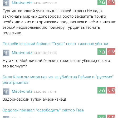
0
0
Mirotvoretz
24.09.2011 13:32
Турция-хороший учитель для нашей страны.Не надо
заключать мирных договоров.Просто захватить то,что
необходимо из исторических предпосылок и всё и точка на
этом.А недовольных ,по примеру Турции вытеснить
подальше.
Потребительский бойкот: "Тнува" несет тяжелые убытки
0
0
Mirotvoretz
24.09.2011 13:26
Ну и что!Мой личный бюджет тоже несет убытки,но кого
это волнует?
Билл Клинтон: мира нет из-за убийства Рабина и "русских"
репатриантов
0
0
Mirotvoretz
23.09.2011 17:15
Задорновский тупой американец!
Эрдоган призвал "освободить" сектор Газа
0
0