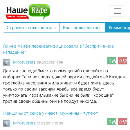
Страница пользователя
Блог пользователя
Коммента
Линч в Хайфе переквалифицировали в "беспричинное
нападение"
0
0
Mirotvoretz
09.03.2012 11:09
Дамы и господа!Вместо возмущений голосуйте на
выборах!Если нет подходящей партии создайте её.Каждая
прослойка населения жила живет и будет жить здесь
только по своим законам.Арабы всё время будут
уничтожать Израиль,какие бы они не были "хорошие"
против своей общины они не пойдут никогда.
Женщины от секса умнеют, мужчины - тупеют
0
0
Mirotvoretz
21.02.2012 15:30