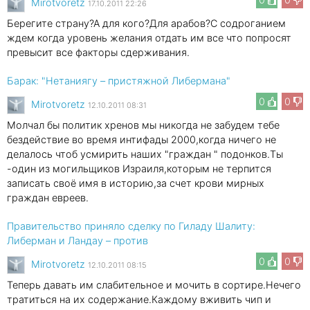
Mirotvoretz
17.10.2011 22:26
Берегите страну?А для кого?Для арабов?С содроганием
ждем когда уровень желания отдать им все что попросят
превысит все факторы сдерживания.
Барак: "Нетаниягу – пристяжной Либермана"
0
0
Mirotvoretz
12.10.2011 08:31
Молчал бы политик хренов мы никогда не забудем тебе
бездействие во время интифады 2000,когда ничего не
делалось чтоб усмирить наших "граждан " подонков.Ты
-один из могильщиков Израиля,которым не терпится
записать своё имя в историю,за счет крови мирных
граждан евреев.
Правительство приняло сделку по Гиладу Шалиту:
Либерман и Ландау – против
0
0
Mirotvoretz
12.10.2011 08:15
Теперь давать им слабительное и мочить в сортире.Нечего
тратиться на их содержание.Каждому вживить чип и