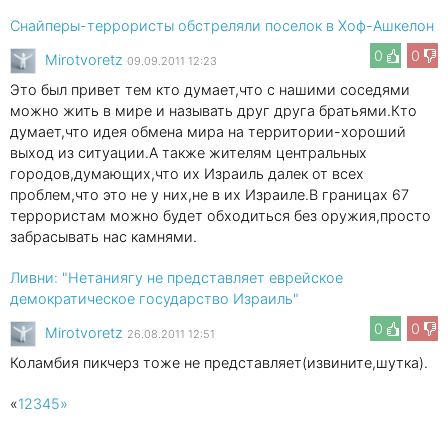
Снайперы-террористы обстреляли поселок в Хоф-Ашкелон
0
0
Mirotvoretz
09.09.2011 12:23
Это был привет тем кто думает,что с нашими соседями
можно жить в мире и называть друг друга братьями.Кто
думает,что идея обмена мира на территории-хороший
выход из ситуации.А также жителям центральных
городов,думающих,что их Израиль далек от всех
проблем,что это не у них,не в их Израиле.В границах 67
террористам можно будет обходиться без оружия,просто
забрасывать нас камнями.
Ливни: "Нетаниягу не представляет еврейское
демократическое государство Израиль"
0
0
Mirotvoretz
26.08.2011 12:51
Коламбия пикчерз тоже не представляет(извините,шутка).
«
1
2
3
4
5
»