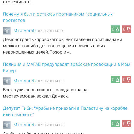
отслеживать.
Почему я был и остаюсь противником "социальных"
протестов
0
0
Mirotvoretz
07.10.2011 14:19
Демонстранты-провокаторы.Выставлены политиканами
мелкого пошиба для воплощения в жизнь своих
недоношенных целей.Позор им.
Полиция и МАГАВ предупредят арабские провокации в Йом
Кипур
0
0
Mirotvoretz
07.10.2011 14:05
Всех хулиганов лишать гражданства на
месте:чемодан,вокзал,Дамаск.
Депутат Тиби: "Арабы не приехали в Палестину на корабле
или самолете"
0
0
Mirotvoretz
07.10.2011 14:00
Арабское общество гнилое на все сто