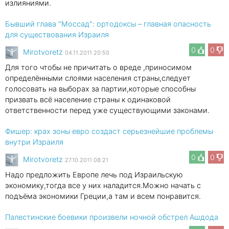
излияниями.
Бывший глава "Моссад": ортодоксы – главная опасность
для существования Израиля
0
0
Mirotvoretz
04.11.2011 20:50
Для того чтобы не причитать о вреде ,приносимом
определёнными слоями населения страны,следует
голосовать на выборах за партии,которые способны
призвать всё население страны к одинаковой
ответственности перед уже существующими законами.
Фишер: крах зоны евро создаст серьезнейшие проблемы
внутри Израиля
0
0
Mirotvoretz
27.10.2011 08:21
Надо предложить Европе лечь под Израильскую
экономику,тогда все у них наладится.Можно начать с
подъёма экономики Греции,а там и всем понравится.
Палестинские боевики произвели ночной обстрел Ашдода