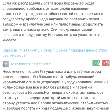
Если уж распределять блага всем поровну,то будет
справедливо требовать от всех слоёв населения
выполнения гражданских обязанностей по отношению к
государству.Арабов надо наконец то поставить перед
выбором-израилетяне они или палестинцы.Продолжать
заигрывать с ними опасно.Они не скрывают своей
ненависти к государству Израиль хоть на улице хоть в
кнесете.
Саркози: "Нетаниягу - лжец". Обама: "Каждый день с этим
сталкиваюсь"
0
0
Mirotvoretz
08.11.2011 11:11
Несомненно,что для Лягушатника и для реабилитатора
ислама,подошел бы больше какой-нибудь левацкий
израильский слизняк ,отдающий в угоду кровавой машины
исламофашизма всё и вся без разбора и гарантий
безопасности Израиля.Но теперь ,похоже, им пришлось
столкнуться с лидером,который может постоять за
страну,утереть нос Европе экономической стабильностью
и, вообще послать их куда подальше с ихними закулисными