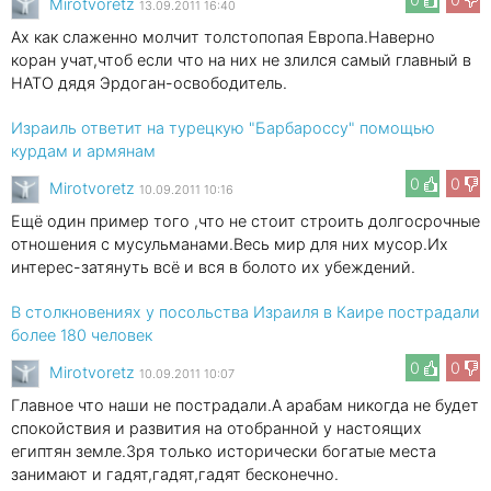
Mirotvoretz
13.09.2011 16:40
Ах как слаженно молчит толстопопая Европа.Наверно
коран учат,чтоб если что на них не злился самый главный в
НАТО дядя Эрдоган-освободитель.
Израиль ответит на турецкую "Барбароссу" помощью
курдам и армянам
0
0
Mirotvoretz
10.09.2011 10:16
Ещё один пример того ,что не стоит строить долгосрочные
отношения с мусульманами.Весь мир для них мусор.Их
интерес-затянуть всё и вся в болото их убеждений.
В столкновениях у посольства Израиля в Каире пострадали
более 180 человек
0
0
Mirotvoretz
10.09.2011 10:07
Главное что наши не пострадали.А арабам никогда не будет
спокойствия и развития на отобранной у настоящих
египтян земле.Зря только исторически богатые места
занимают и гадят,гадят,гадят бесконечно.