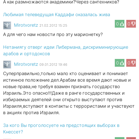
А как размножаются академики?Через сантехников?
Любимая телеведущая Каддафи оказалась жива
0
0
Mirotvoretz
21.02.2012 15:25
А для чего нам новости про эту марионетку?
Нетаниягу отверг идеи Либермана, дискриминирующие
арабов и ортодоксов
0
0
Mirotvoretz
09.01.2012 19:46
Суперправильно,только мало кто оценивает и понимает
истинное положение дел.Арабам все время дают новые и
новые права,не требуя взамен признать государство
Израиль.Это опасно!!!Даже в ранге государственных и
избираемых деятелей они открыто выступают против
Израиля,вступают в контакты с террористами и участвуют
в акциях против Израиля.
За кого Вы проголосуете на предстоящих выборах в
Кнессет?