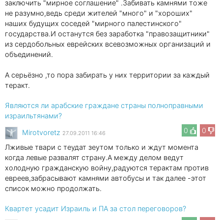
заключить "мирное соглашение" .Забивать камнями тоже
не разумно,ведь среди жителей "много" и "хороших"
наших будущих соседей "мирного палестинского"
государства.И останутся без заработка "правозащитники"
из сердобольных еврейских всевозможных организаций и
объединений.
А серьёзно ,то пора забирать у них территории за каждый
теракт.
Являются ли арабские граждане страны полноправными
израильтянами?
0
0
Mirotvoretz
27.09.2011 16:46
Лживые твари с теудат зеутом только и ждут момента
когда левые развалят страну.А между делом ведут
холодную гражданскую войну,радуются терактам против
евреев,забрасывают камнями автобусы и так далее -этот
список можно продолжать.
Квартет усадит Израиль и ПА за стол переговоров?