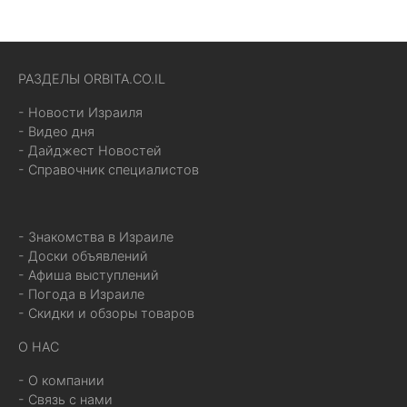
РАЗДЕЛЫ ORBITA.CO.IL
- Новости Израиля
- Видео дня
- Дайджест Новостей
- Справочник специалистов
- Знакомства в Израиле
- Доски объявлений
- Афиша выступлений
- Погода в Израиле
- Скидки и обзоры товаров
О НАС
- О компании
- Связь с нами