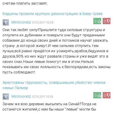
счетам платить заставят.
Бедуины провели крупную демонстрацию в Беер-Шеве
0
0
Mirotvoretz
07.10.2011 10:29
Они так любят силу!Пришлите туда силовые структуры и
отлупите их дубинами и поверьте они будут преданными
собаками до конца своих дней и потомков научат уважать
страну ,в которой живут.И чем сильнее отлупить тем
лучше,всё равно придётся их усмирять;арабов,бедуинов и
друзов,90% из них ждут развала страны и уже видят это в
своих снах.Наши левые помогут им в этом.Нельзя
показывать им свою лояльность к беспорядкам,есть законы
пусть соблюдают!
Арестованы террористы, совершившие убийство членов
семьи Палмер
0
0
Mirotvoretz
07.10.2011 10:19
Зачем же всю деревню высылать на Синай?Тогда не
останется жителей,с кем бы наши "левые" могли бы