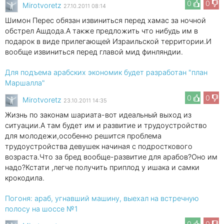
0
0
Mirotvoretz
27.10.2011 08:14
Шимон Перес обязан извиниться перед хамас за ночной
обстрел Ашдода.А также предложить что нибудь им в
подарок в виде прилегающей Израильской территории.И
вообще извиниться перед главой мид финляндии.
Для подъема арабских экономик будет разработан "план
Маршалла"
0
0
Mirotvoretz
23.10.2011 14:35
Жизнь по законам шариата-вот идеальный выход из
ситуации.А там будет им и развитие и трудоустройство
для молодежи,особенно решится проблема
трудоустройства девушек начиная с подросткового
возраста.Что за бред вообще-развитие для арабов?Оно им
надо?Кстати ,легче получить приплод у ишака и самки
крокодила.
Погоня: араб, угнавший машину, выехал на встречную
полосу на шоссе №1
0
0