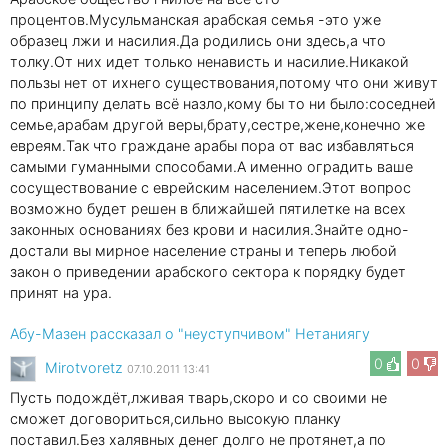
процентов.Мусульманская арабская семья -это уже
образец лжи и насилия.Да родились они здесь,а что
толку.От них идет только ненависть и насилие.Никакой
пользы нет от ихнего существования,потому что они живут
по принципу делать всё назло,кому бы то ни было:соседней
семье,арабам другой веры,брату,сестре,жене,конечно же
евреям.Так что граждане арабы пора от вас избавляться
самыми гуманными способами.А именно оградить ваше
сосуществование с еврейским населением.Этот вопрос
возможно будет решен в ближайшей пятилетке на всех
законных основаниях без крови и насилия.Знайте одно-
достали вы мирное население страны и теперь любой
закон о приведении арабского сектора к порядку будет
принят на ура.
Абу-Мазен рассказал о "неуступчивом" Нетаниягу
0
0
Mirotvoretz
07.10.2011 13:41
Пусть подождёт,лживая тварь,скоро и со своими не
сможет договориться,сильно высокую планку
поставил.Без халявных денег долго не протянет,а по