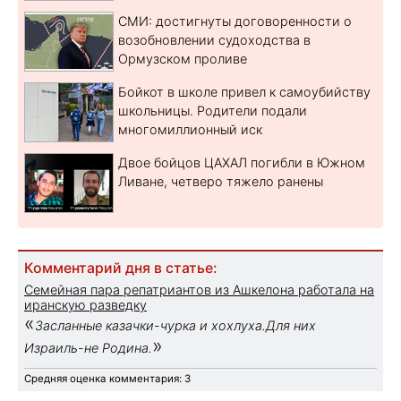
СМИ: достигнуты договоренности о
возобновлении судоходства в
Ормузском проливе
Бойкот в школе привел к самоубийству
школьницы. Родители подали
многомиллионный иск
Двое бойцов ЦАХАЛ погибли в Южном
Ливане, четверо тяжело ранены
Комментарий дня в статье:
Семейная пара репатриантов из Ашкелона работала на
иранскую разведку
«
Засланные казачки-чурка и хохлуха.Для них
»
Израиль-не Родина.
Средняя оценка комментария: 3