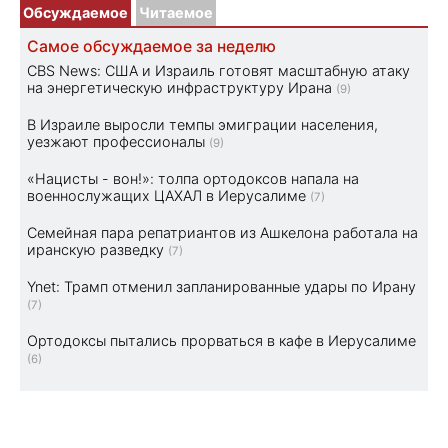
Обсуждаемое
Читаемое
Самое обсуждаемое за неделю
CBS News: США и Израиль готовят масштабную атаку
на энергетическую инфраструктуру Ирана
(9)
В Израиле выросли темпы эмиграции населения,
уезжают профессионалы
(9)
«Нацисты - вон!»: толпа ортодоксов напала на
военнослужащих ЦАХАЛ в Иерусалиме
(7)
Семейная пара репатриантов из Ашкелона работала на
иранскую разведку
(7)
Ynet: Трамп отменил запланированные удары по Ирану
(7)
Ортодоксы пытались прорваться в кафе в Иерусалиме
(6)