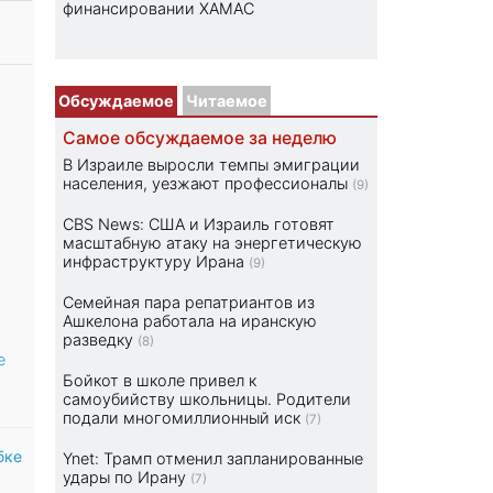
финансировании ХАМАС
Обсуждаемое
Читаемое
Самое обсуждаемое за неделю
В Израиле выросли темпы эмиграции
населения, уезжают профессионалы
(9)
CBS News: США и Израиль готовят
масштабную атаку на энергетическую
инфраструктуру Ирана
(9)
Семейная пара репатриантов из
Ашкелона работала на иранскую
разведку
(8)
е
Бойкот в школе привел к
самоубийству школьницы. Родители
подали многомиллионный иск
(7)
бке
Ynet: Трамп отменил запланированные
удары по Ирану
(7)