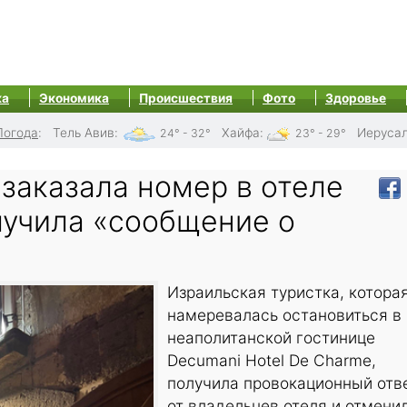
ка
Экономика
Происшествия
Фото
Здоровье
Погода
:
Тель Авив
:
Хайфа
:
Иеруса
24° - 32°
23° - 29°
заказала номер в отеле
лучила «сообщение о
Израильская туристка, котора
намеревалась остановиться в
неаполитанской гостинице
Decumani Hotel De Charme,
получила провокационный отв
от владельцев отеля и отмени