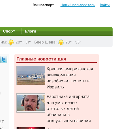
Ваш паспорт —
Новый пользователь
Войти
Спорт
Блоги
лим
:
Беер Шева
:
20° - 31°
23° - 35°
Главные новости дня
Крупная американская
авиакомпания
возобновит полеты в
Израиль
я
Работника интерната
для умственно
отсталых детей
обвинили в
сексуальном насилии
ет
ла