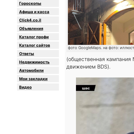
Гороскопы
Афиша и касса
Click4.co.il
Объявления
Каталог профи
Каталог сайтов
фото GoogleMaps. на фото: иллюс
Oтветы
(общественная кампания N
Недвижимость
движением BDS).
Автомобили
Мои закладки
Видео