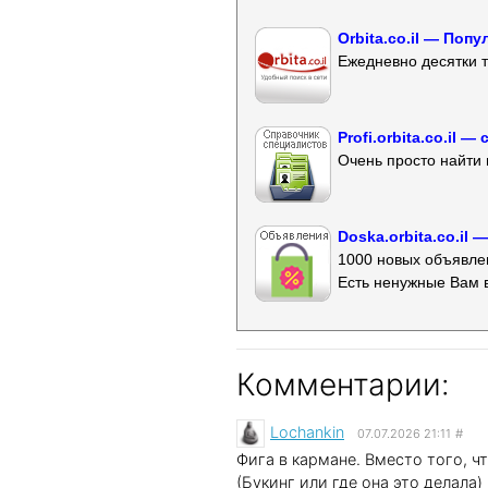
Orbita.co.il — Поп
Ежедневно десятки т
Profi.orbita.co.il
Очень просто найти 
Doska.orbita.co.il
1000 новых объявлен
Есть ненужные Вам 
Комментарии:
Lochankin
07.07.2026 21:11
#
Фига в кармане. Вместо того, 
(Букинг или где она это делала