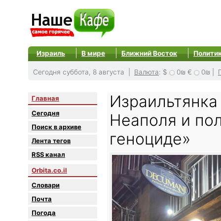
Израиль
В мире
Ближний Восток
Полити
Сегодня суббота, 8 августа |
Валюта
:
$
0₪
€
0₪
|
Израильтянка 
Главная
Сегодня
Неаполя и по
Поиск в архиве
геноциде»
Лента тегов
RSS канал
Orbita.co.il
Словари
Почта
Погода