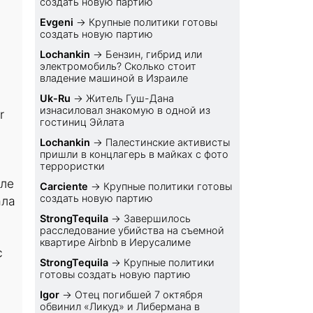
создать новую партию
Evgeni
→
Крупные политики готовы
создать новую партию
Lochankin
→
Бензин, гибрид или
электромобиль? Cколько стоит
владение машиной в Израиле
Uk-Ru
→
Житель Гуш-Дана
изнасиловал знакомую в одной из
r
гостиниц Эйлата
Lochankin
→
Палестинские активисты
пришли в концлагерь в майках с фото
террористки
сле
Carciente
→
Крупные политики готовы
создать новую партию
ала
StrongTequila
→
Завершилось
расследование убийства на съемной
квартире Airbnb в Иерусалиме
с
StrongTequila
→
Крупные политики
готовы создать новую партию
Igor
→
Отец погибшей 7 октября
обвинил «Ликуд» и Либермана в