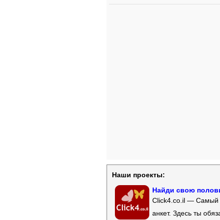
Наши проекты:
Найди свою полови
Click4.co.il — Самы
анкет. Здесь ты обя