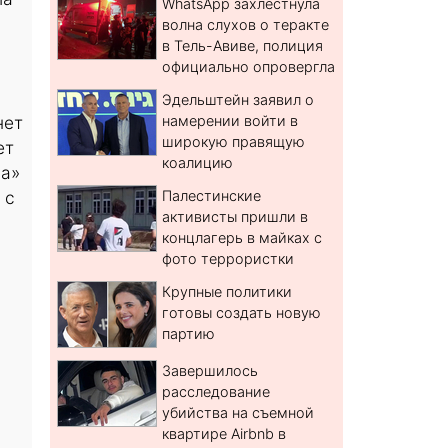
WhatsApp захлестнула
волна слухов о теракте
в Тель-Авиве, полиция
официально опровергла
Эдельштейн заявил о
нет
намерении войти в
широкую правящую
ет
коалицию
да»
 с
Палестинские
активисты пришли в
концлагерь в майках с
фото террористки
Крупные политики
готовы создать новую
партию
Завершилось
расследование
убийства на съемной
квартире Airbnb в