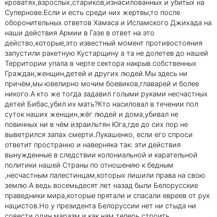
кроватях,взрослых,стариков,изнасилованных и убитых на
Супернове.Если и есть среди них жертвы,то после
оборонительных ответов Хамаса и Исламского Джихада на
наши действия Армии в Газе в ответ на это
действо,которые,это известный момент противостояния
запустили ракетную Кустарщину а та не долетев до нашей
Территории упала в черте сектора накрыв собственных
Граждан,женщин,детей и других людей.Мы здесь ни
причём,мы ювелирно мочим боевиков,главарей и более
никого.А кто же тогда задавил голыми руками несчастных
детей Бибас,убил их мать?Кто насиловал в течении пол
суток наших женщин,жёг людей и дома,убивал не
повинных ни в чём израильтян Юга,где до сих пор не
выветрился запах смерти.Лукашенко, если его спроси
ответит пространно и наверняка так: эти действия
вынужденные в следствии колониальной и карательной
политики нашей Страны по отношению к бедным
,несчастным палестинцам,которых лишили права на свою
землю.А ведь восемьдесят лет назад были Белорусские
праведники мира,которые прятали и спасали евреев от рук
нацистов.Но у президента Белоруссии нет ни стыда ни
совести,один маразм и как нам теперь строить