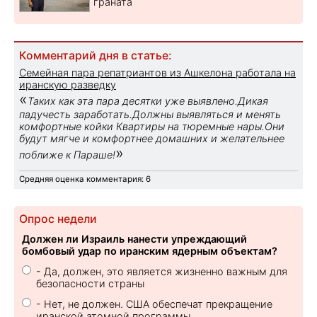
граната
Комментарий дня в статье:
Семейная пара репатриантов из Ашкелона работала на
иранскую разведку
«
Таких как эта пара десятки уже выявлено.Дикая
падучесть заработать.Должны выявляться и менять
комфортные койки Квартиры на тюремные нары.Они
будут мягче и комфортнее домашних и желательнее
»
поближе к Параше!
Средняя оценка комментария: 6
Опрос недели
Должен ли Израиль нанести упреждающий
бомбовый удар по иранским ядерным объектам?
- Да, должен, это является жизненно важным для
безопасности страны
- Нет, не должен. США обеспечат прекращение
иранской атомной программы