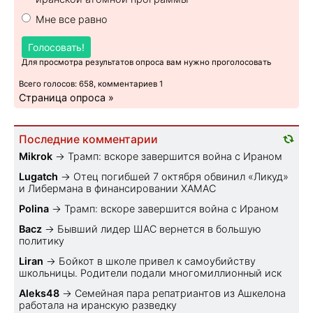
Мне все равно
Голосовать!
Для просмотра результатов опроса вам нужно проголосовать
Всего голосов: 658, комментариев 1
Страница опроса »
Последние комментарии
Mikrok
→
Трамп: вскоре завершится война с Ираном
Lugatch
→
Отец погибшей 7 октября обвинил «Ликуд»
и Либермана в финансировании ХАМАС
Polina
→
Трамп: вскоре завершится война с Ираном
Bacz
→
Бывший лидер ШАС вернется в большую
политику
Liran
→
Бойкот в школе привел к самоубийству
школьницы. Родители подали многомиллионный иск
Aleks48
→
Семейная пара репатриантов из Ашкелона
работала на иранскую разведку