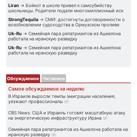
Liran
→
Бойкот в школе привел к самоубийству
школьницы. Родители подали многомиллионный иск
StrongTequila
→
СМИ: достигнуты договоренности о
возобновлении судоходства в Ормузском проливе
Uk-Ru
→
Семейная пара репатриантов из Ашкелона
работала на иранскую разведку
Uk-Ru
→
Семейная пара репатриантов из Ашкелона
работала на иранскую разведку
Обсуждаемое
Читаемое
Самое обсуждаемое за неделю
В Израиле выросли темпы эмиграции населения,
уезжают профессионалы
(9)
CBS News: США и Израиль готовят масштабную атаку
на энергетическую инфраструктуру Ирана
(9)
Семейная пара репатриантов из Ашкелона работала на
иранскую разведку
(8)