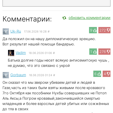
Комментарии:
обновить комментарии
9
272
Uk-Ru
17.06.2026 16:28
#
Да положил он на нашу дипломатическую эрекцию.
Вот результат нашей помощи бандерью.
1
276
Vadim
18.06.2026 01:06
#
Батька долгие годы несет всякую антисемитскую чушь ,
не думаю, что это связано с укрой
6
4
Gorbaum
18.06.2026 01:24
#
Он сказал что мы зверски убиваем детей и людей в
Газе,часть из таких были взяты живыми после кровавого
7го Октября как пособники Нухбы совершивших не Потоп
Аль Аксы,а Погром кровавый,закончившийся смертью
младенцев и более взрослых детей убитых или сожжённых
до тла в своих