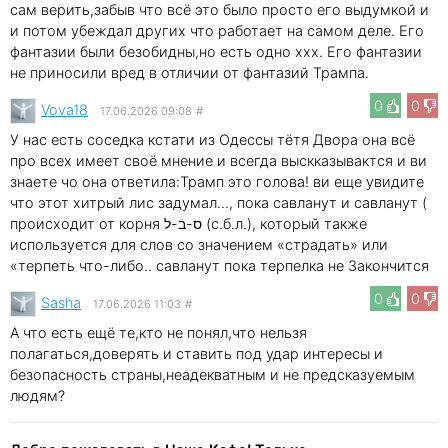
сам верить,забыв что всё это было просто его выдумкой и
и потом убеждал других что работает на самом деле. Его
фантазии были безобидны,но есть одно xxx. Его фантазии
не приносили вред в отличии от фантазий Трампа.
0
0
Vova18
17.06.2026 09:08
#
У нас есть соседка кстати из Одессы тётя Двора она всё
про всех имеет своё мнение и всегда выскказывактся и ви
знаете чо она ответила:Трамп это голова! ви еще увидите
что этот хитрый лис задумал..., пока савланут и савланут (
происходит от корня ס-ב-ל (с.б.л.), который также
используется для слов со значением «страдать» или
«терпеть что-либо.. савланут пока терпелка не Закончится
0
0
Sasha
17.06.2026 11:03
#
А что есть ещё те,кто не понял,что нельзя
полагаться,доверять и ставить под удар интересы и
безопасность страны,неадекватным и не предсказуемым
людям?