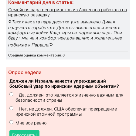
Комментарий дня в статье:
Семейная пара репатриантов из Ашкелона работала на
иранскую разведку
«
Таких как эта пара десятки уже выявлено.Дикая
падучесть заработать.Должны выявляться и менять
комфортные койки Квартиры на тюремные нары.Они
будут мягче и комфортнее домашних и желательнее
»
поближе к Параше!
Средняя оценка комментария: 6
Опрос недели
Должен ли Израиль нанести упреждающий
бомбовый удар по иранским ядерным объектам?
- Да, должен, это является жизненно важным для
безопасности страны
- Нет, не должен. США обеспечат прекращение
иранской атомной программы
Мне все равно
Голосовать!