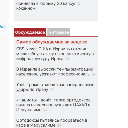
принесла в тюрьму 30 капсул с
кокаином
бке
Обсуждаемое
Читаемое
Самое обсуждаемое за неделю
CBS News: США и Израиль готовят
масштабную атаку на энергетическую
инфраструктуру Ирана
(9)
В Израиле выросли темпы эмиграции
населения, уезжают профессионалы
(9)
Ynet: Трамп отменил запланированные
удары по Ирану
(7)
«Нацисты - вон!»: толпа ортодоксов
напала на военнослужащих ЦАХАЛ в
Иерусалиме
(7)
Ортодоксы пытались прорваться в
кафе в Иерусалиме
(6)