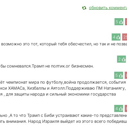
обновить коммент
5
4
2
о возможно это тот, который тебя обесчестил, но так и не позв
2
 бы сомневался.Трамп не полтик.ог бизнесмен.
5
дёт чемпионат мира по футболу,война продолжается, события
кси ХАМАСа, Хизбаллы и Аятолл.Поддерживаю ПМ Натаниягу,
я , для защиты народа и сильный экономики государства
4
льно ,А то что Трамп с Биби устраивают какие-то представлен
ать внимания. Народ Израиля выйдет из этого всего победив