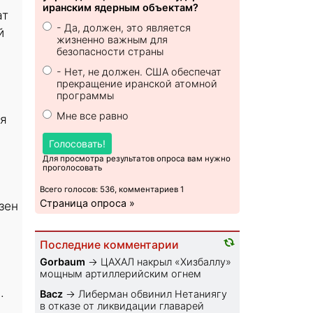
иранским ядерным объектам?
ат
- Да, должен, это является
й
жизненно важным для
безопасности страны
- Нет, не должен. США обеспечат
прекращение иранской атомной
программы
Мне все равно
ся
Голосовать!
Для просмотра результатов опроса вам нужно
проголосовать
Всего голосов: 536, комментариев 1
Страница опроса »
зен
Последние комментарии
Gorbaum
→
ЦАХАЛ накрыл «Хизбаллу»
мощным артиллерийским огнем
.
Bacz
→
Либерман обвинил Нетаниягу
в отказе от ликвидации главарей