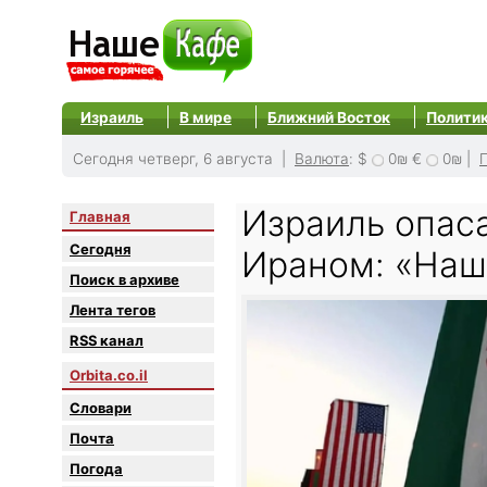
Израиль
В мире
Ближний Восток
Полити
Сегодня четверг, 6 августа |
Валюта
:
$
0₪
€
0₪
|
Израиль опас
Главная
Сегодня
Ираном: «Наш
Поиск в архиве
Лента тегов
RSS канал
Orbita.co.il
Словари
Почта
Погода