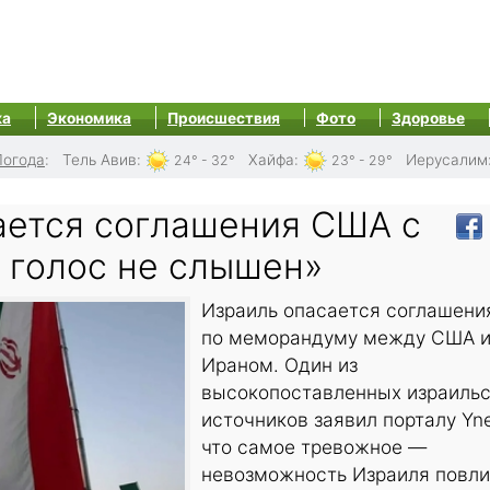
ка
Экономика
Происшествия
Фото
Здоровье
Погода
:
Тель Авив
:
Хайфа
:
Иерусалим
24° - 32°
23° - 29°
ается соглашения США с
 голос не слышен»
Израиль опасается соглашени
по меморандуму между США 
Ираном. Один из
высокопоставленных израильс
источников заявил порталу Yne
что самое тревожное —
невозможность Израиля повли