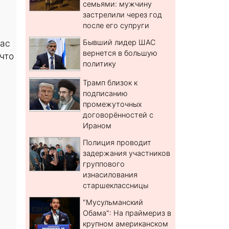
семьями: мужчину
застрелили через год
после его супруги
нас
Бывший лидер ШАС
вернется в большую
что
политику
Трамп близок к
подписанию
промежуточных
договорённостей с
Ираном
Полиция проводит
задержания участников
группового
изнасилования
старшеклассницы
"Мусульманский
Обама": На праймериз в
крупном американском