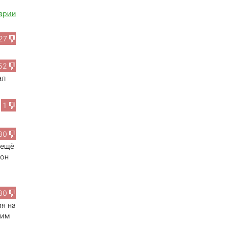
арии
27
52
ал
1
80
 ещё
 он
80
ия на
шим