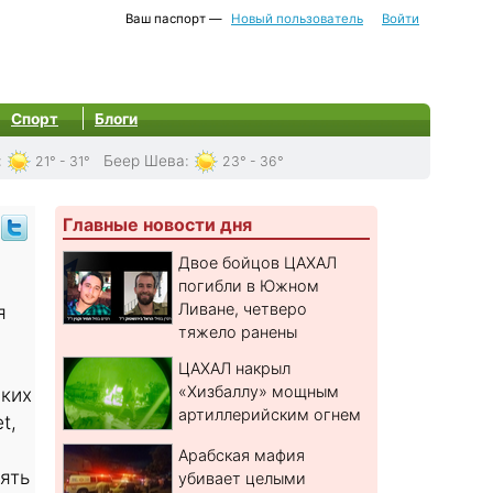
Ваш паспорт —
Новый пользователь
Войти
Спорт
Блоги
:
Беер Шева
:
21° - 31°
23° - 36°
Главные новости дня
Двое бойцов ЦАХАЛ
погибли в Южном
Ливане, четверо
я
тяжело ранены
и
ЦАХАЛ накрыл
«Хизбаллу» мощным
ких
артиллерийским огнем
t,
Арабская мафия
ять
убивает целыми