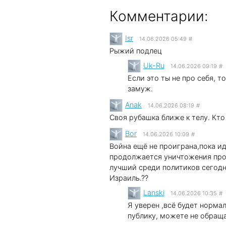
Комментарии:
Isr
14.06.2026 05:49
#
Рыжий подлец
Uk-Ru
14.06.2026 09:19
#
Если это ты не про себя, т
замуж.
Anak
14.06.2026 08:19
#
Своя рубашка ближе к телу. Кто
Bor
14.06.2026 10:09
#
Война ещё не проиграна,пока и
продолжается уничтожения про
лучший среди политиков сегодн
Израиль.??
Lanski
14.06.2026 10:35
#
Я уверен ,всё будет норма
публику, можете не обращ