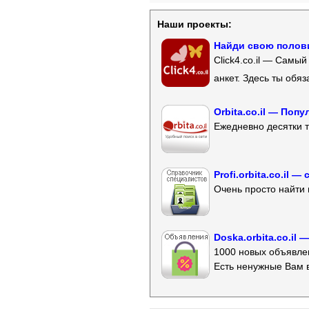
Наши проекты:
Найди свою полови
Click4.co.il — Самы
анкет. Здесь ты обя
Orbita.co.il — Поп
Ежедневно десятки т
Profi.orbita.co.il
Очень просто найти 
Doska.orbita.co.il
1000 новых объявлен
Есть ненужные Вам 