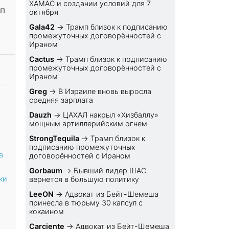
ХАМАС и создании условий для 7
мп
октября
Gala42
→
Трамп близок к подписанию
промежуточных договорённостей с
Ираном
Cactus
→
Трамп близок к подписанию
промежуточных договорённостей с
Ираном
Greg
→
В Израиле вновь выросла
средняя зарплата
Dauzh
→
ЦАХАЛ накрыл «Хизбаллу»
мощным артиллерийским огнем
StrongTequila
→
Трамп близок к
подписанию промежуточных
а
договорённостей с Ираном
Gorbaum
→
Бывший лидер ШАС
ки
вернется в большую политику
LeeON
→
Адвокат из Бейт-Шемеша
принесла в тюрьму 30 капсул с
кокаином
Carciente
→
Адвокат из Бейт-Шемеша