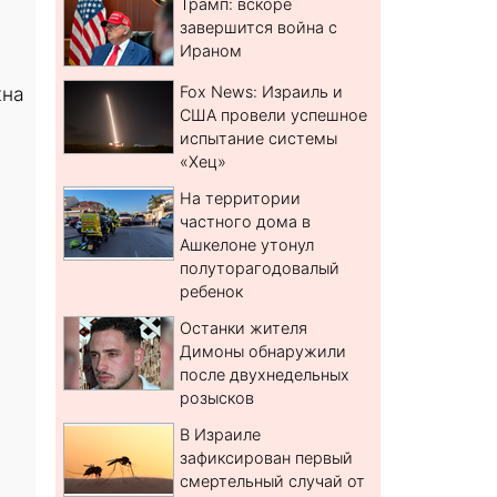
Трамп: вскоре
завершится война с
Ираном
жна
Fox News: Израиль и
США провели успешное
испытание системы
«Хец»
На территории
частного дома в
Ашкелоне утонул
полуторагодовалый
ребенок
Останки жителя
Димоны обнаружили
после двухнедельных
розысков
В Израиле
зафиксирован первый
смертельный случай от