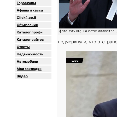
Гороскопы
Афиша и касса
Click4.co.il
Объявления
фото svtv.org. на фото: иллюстрац
Каталог профи
Каталог сайтов
подчеркнули, что отстран
Oтветы
Недвижимость
Автомобили
Мои закладки
Видео