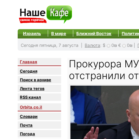
Израиль
В мире
Ближний Восток
Полити
Сегодня пятница, 7 августа |
Валюта
:
$
0₪
€
0₪
|
Прокурора МУ
Главная
Сегодня
отстранили о
Поиск в архиве
Лента тегов
RSS канал
Orbita.co.il
Словари
Почта
Погода