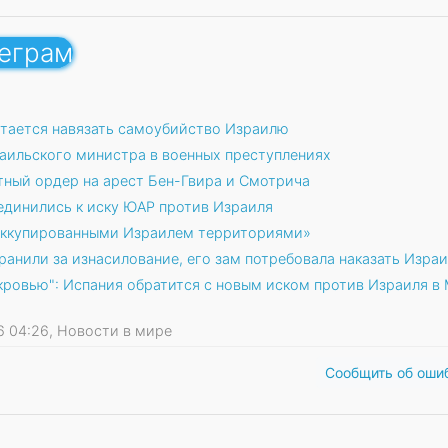
леграм
ытается навязать самоубийство Израилю
раильского министра в военных преступлениях
етный ордер на арест Бен-Гвира и Смотрича
динились к иску ЮАР против Израиля
«оккупированными Израилем территориями»
ранили за изнасилование, его зам потребовала наказать Изра
 кровью": Испания обратится с новым иском против Израиля в
26 04:26, Новости в мире
Сообщить об оши