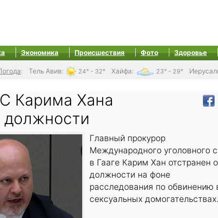
ка
Экономика
Происшествия
Фото
Здоровье
Погода
:
Тель Авив
:
Хайфа
:
Иерусал
24° - 32°
23° - 29°
С Карима Хана
т должности
Главный прокурор
Международного уголовного с
в Гааге Карим Хан отстранен о
должности на фоне
расследования по обвинению 
сексуальных домогательствах