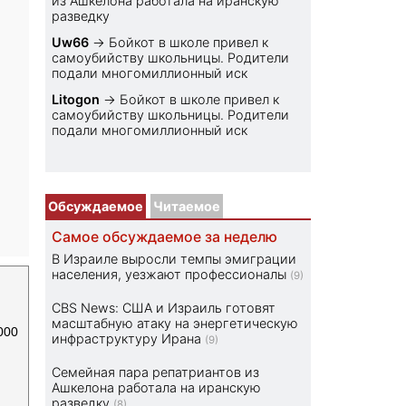
из Ашкелона работала на иранскую
разведку
Uw66
→
Бойкот в школе привел к
самоубийству школьницы. Родители
подали многомиллионный иск
Litogon
→
Бойкот в школе привел к
самоубийству школьницы. Родители
подали многомиллионный иск
Обсуждаемое
Читаемое
Самое обсуждаемое за неделю
В Израиле выросли темпы эмиграции
населения, уезжают профессионалы
(9)
CBS News: США и Израиль готовят
масштабную атаку на энергетическую
000
инфраструктуру Ирана
(9)
Семейная пара репатриантов из
Ашкелона работала на иранскую
разведку
(8)