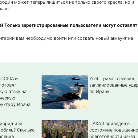
 родич может теперь лишиться не только своего кресла, но и
нары.
! Только зарегистрированные пользователи могут оставлят
нтарий вам необходимо войти или создать новый аккаунт на
:
s: США и
Ynet: Трамп отменил
готовят
запланированные уда
ую атаку на
по Ирану
ическую
уктуру Ирана
гибрид или
ЦАХАЛ приведен в
обиль? Cколько
состояние повышенн
адение
боеготовности из-за