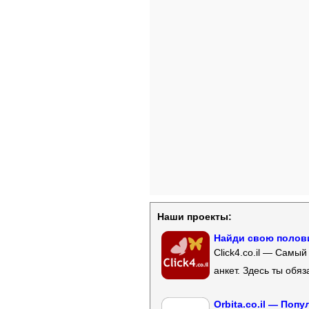
Наши проекты:
Найди свою полови
Click4.co.il — Самы
анкет. Здесь ты обя
Orbita.co.il — Поп