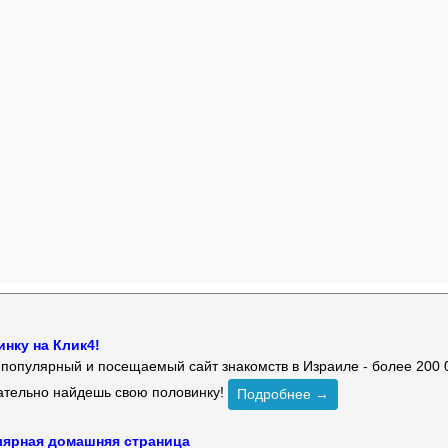
нку на Клик4!
й популярный и посещаемый сайт знакомств в Израиле - более 200 
зательно найдешь свою половинку!
Подробнее →
улярная домашняя страница