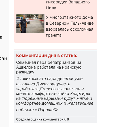
лихорадки Западного
Нила
У многоэтажного дома
в Северном Тель-Авиве
взорвалась осколочная
граната
а
Комментарий дня в статье:
Хан
Семейная пара репатриантов из
Ашкелона работала на иранскую
разведку
«
Таких как эта пара десятки уже
выявлено.Дикая падучесть
заработать.Должны выявляться и
менять комфортные койки Квартиры
на тюремные нары.Они будут мягче и
комфортнее домашних и желательнее
»
поближе к Параше!
Средняя оценка комментария: 6