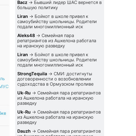
Bacz
→
Бывший лидер ШАС вернется в
большую политику
Liran
→
Бойкот в школе привел к
самоубийству школьницы. Родители
подали многомиллионный иск
Aleks48
→
Семейная пара
репатриантов из Ашкелона работала
на иранскую разведку
Liran
→
Бойкот в школе привел к
самоубийству школьницы. Родители
подали многомиллионный иск
StrongTequila
→
СМИ: достигнуты
иль
договоренности о возобновлении
судоходства в Ормузском проливе
 МУС
Uk-Ru
→
Семейная пара репатриантов
из Ашкелона работала на иранскую
разведку
Uk-Ru
→
Семейная пара репатриантов
бке
из Ашкелона работала на иранскую
разведку
Dauzh
→
Семейная пара репатриантов