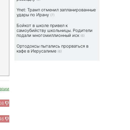
Ynet: Трамп отменил запланированные
удары по Ирану
(7)
Бойкот в школе привел к
самоубийству школьницы. Родители
подали многомиллионный иск
(6)
Ортодоксы пытались прорваться в
кафе в Иерусалиме
(6)
арии
08
46