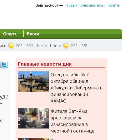
Ваш паспорт —
Новый пользователь
Войти
Спорт
Блоги
им
:
Беер Шева
:
20° - 30°
23° - 35°
Главные новости дня
Отец погибшей 7
октября обвинил
«Ликуд» и Либермана в
финансировании
уда
ХАМАС
т
Жителя Бат-Яма
арестовали за
в
изнасилование в
.
местной гостинице